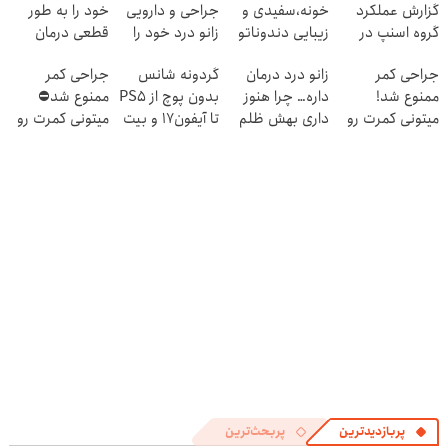
گزارش عملکرد
خونه،سفیدی و
جراحی و دارویی
خود را به طور
گروه اسنپ در
زیبایی دندوناتو
زانو درد خود را
قطعی درمان
۱۴۰۴
برگردون
درمان کنید ◀
کنید!
جراحی کمر
زانو درد درمان
گردونه شانس
جراحی کمر
(40%off)
پرسش نامه ▶
◗پرسش‌نامه◖
ممنوع شد!
داره… چرا هنوز
بدون پوچ از PS5
ممنوع شد⛔
میتونی کمرت رو
داری بهش ظلم
تا آیفون17 و بیت
میتونی کمرت رو
در منزل درمان
می‌کنی؟
کوین 🔥
در منزل درمان
کنی!
کنی! 👈🏻
((پرسش‌نامه))
پرسش‌نامه
پربازدیدترین
پربحث‌ترین