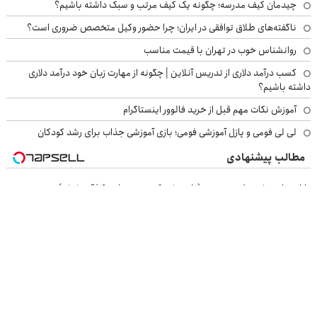
چیدمان کیف مدرسه؛ چگونه یک کیف مرتب و سبک داشته باشیم؟
ناگفته‌های طلاق توافقی در ایران؛ چرا حضور وکیل متخصص ضروری است؟
روانشناس خوب در تهران با قیمت مناسب
کسب درآمد دلاری از تدریس آنلاین | چگونه از مهارت زبان خود درآمد دلاری
داشته باشیم؟
آموزش نکات مهم قبل از خرید فالوور اینستاگرام
لی لی فومی و پازل آموزشی فومی؛ بازی آموزشی جذاب برای رشد کودکان
مطالب پیشنهادی
با اعتماد بنفس لبخند بزن (ژل سفیدکننده دندان40%تخفیف)
زانو درد رو تحمل می‌کنی که چی؟ راه‌حلش همین‌جاست!
این جعبه ی جادویی خنده رو رو لبات حک میکنه خرید40%تخفیف
پایان دغدغه هزینه های دندان پزشکی با پک سفید کننده خانگی
بازرسی جرثقیل
فرم ساز آنلاین
خرید مواد شیمیایی
امداد کرمان موتور