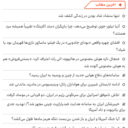
آخرین مطالب
تنها منشاء شاد بودن در زندگی کشف شد
آنیا تیلور-جوی توضیح می‌دهد: چرا بازیگران «متد اکتینگ» تقریباً همیشه مرد
هستند؟
افشای چهره واقعی «بودای جادویی» در یک فیلم؛ ماساژور نازی‌ها قهرمان بود یا
شیاد؟
جنجال تازه هوش مصنوعی در هالیوود؛ الی راث اعتراف کرد: «بستنی‌فروش» هم
به هوش مصنوعی آلوده شد
سامانه‌های دفاع هوایی جدید از چین و روسیه به ایران رسید؟
ادامه تابستان شیرین برای هواداران رئال؛ وینیسیوس در مادرید ماندنی شد
تلاش ناموفق اسرائیل برای سرنگونی رژیم در ایران، دو قربانی در موساد گرفت
خیبرشکن ایران به سامانه هدایت ضدپارازیت چینی مجهز شد؟/ تهدید جدی
برای پاتریوت و تاد آمریکا
آیا جنگ آمریکا و ایران و باز شدن بن‌بست تنگه هرمز ماه‌ها طول می‌کشد؟
ضرغامی درباره ضرورت تغییر ریل در کشور: فرصت سوزی نکنیم