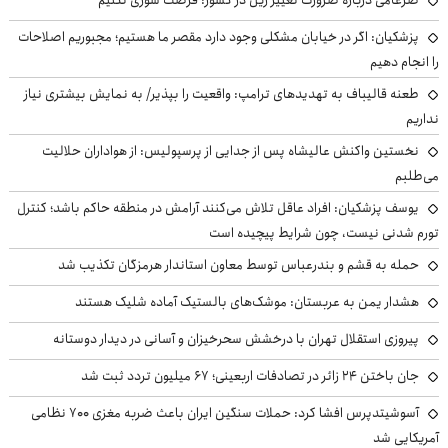
پزشکیان: اگر در خیابان مشکلی وجود دارد مقصر ما هستیم؛ مجبوریم اصلاحات
را انجام دهیم
طعنه قالیباف به تهدیدهای ترامپ: واقعیت را بپذیر/ به نمایش بیشتری نیاز
نداریم
نخستین واکنش عالیشاه پس از جدایی از پرسپولیس: از هواداران حلالیت
می‌طلبم
یوسف پزشکیان: افراد عاقل تلاش می‌کنند آرامش در منطقه حاکم باشد؛ کنترل
تورم شدنی نیست، چون شرایط پیچیده است
حمله به قشم و بندرعباس توسط معاون استاندار هرمزگان تکذیب شد
هشدار یمن به عربستان: موشک‌های بالستیک آماده شلیک هستند
پیروزی استقلال تهران با درخشش سحرخیزان و آسانی در دیدار دوستانه
جان باختن ۲۴ زائر در تصادفات اربعینی؛ ۶۷ میلیون تردد ثبت شد
آسوشیتدپرس افشا کرد: حملات سنگین ایران باعث ضربه مغزی ۷۰۰ نظامی
آمریکایی شد