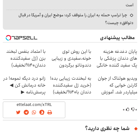
است
چرا ترامپ حمله به ایران را متوقف کرد؛ موضع ایران و آمریکا در قبال
«توافق» چیست؟
مطالب پیشنهادی
پایان دغدغه هزینه
با این روش توی
با اعتماد بنفس لبخند
های دندان پزشکی با
خونه،سفیدی و زیبایی
بزن (ژل سفیدکننده
پک سفید کننده خانگی
دندوناتو برگردون
دندان40%تخفیف)
(40%off)
ویدیو هولناک از جوان
به لبخندت زیبایی بده!
زانو درد دیگه تمومه! در
کارتن خوابی که
(خرید ژل سفیدکننده
خانه درمانش کن ◀
میلیاردر شد. آموزش
دندان با40%تخفیف)
پرسش‌نامه ▶
رایگان
۰
۰
شما چه نظری دارید؟