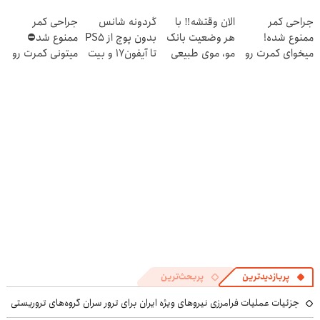
۱۴۰۴
درخواست اعتبار
جراحی کمر
الان وقتشه‼️ با
گردونه شانس
جراحی کمر
بده 🎯
ممنوع شده!
هر وضعیت بانک
بدون پوچ از PS5
ممنوع شد⛔
میخوای کمرت رو
مو، موی طبیعی
تا آیفون17 و بیت
میتونی کمرت رو
در منزل درمان
بکار!
کوین 🔥
در منزل درمان
کنی؟
کنی! 👈🏻
((پرسش‌نامه))
پرسش‌نامه
پربازدیدترین
پربحث‌ترین
جزئیات عملیات فرامرزی نیروهای ویژه ایران برای ترور سران گروه‌های تروریستی