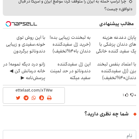
چرا ترامپ حمله به ایران را متوقف کرد؛ موضع ایران و آمریکا در قبال
«توافق» چیست؟
مطالب پیشنهادی
پایان دغدغه هزینه
به لبخندت زیبایی بده!
با این روش توی
های دندان پزشکی با
(خرید ژل سفیدکننده
خونه،سفیدی و زیبایی
پک سفید کننده خانگی
دندان با40%تخفیف)
دندوناتو برگردون
(40%off)
با اعتماد بنفس لبخند
این ژل سفیدکننده
زانو درد دیگه تمومه! در
بزن (ژل سفیدکننده
دندوناتو در حد لمینت
خانه درمانش کن ◀
دندان40%تخفیف)
سفید میکنه
پرسش‌نامه ▶
(40%تخفیف)
۱
۰
شما چه نظری دارید؟