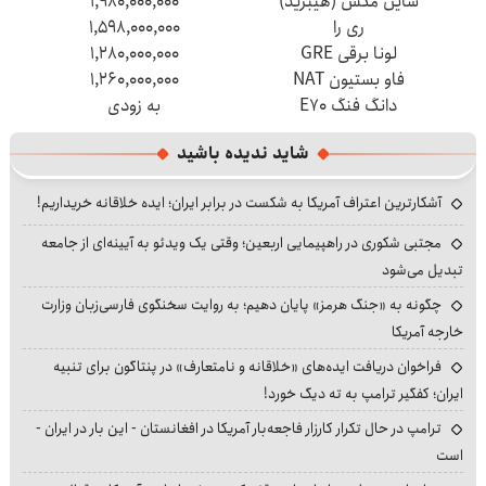
شاین مکس (هیبرید)
۱,۹۸۰,۰۰۰,۰۰۰
ری را
۱,۵۹۸,۰۰۰,۰۰۰
لونا برقی GRE
۱,۲۸۰,۰۰۰,۰۰۰
فاو بستیون NAT
۱,۲۶۰,۰۰۰,۰۰۰
دانگ فنگ E۷۰
به زودی
شاید ندیده باشید
آشکارترین اعتراف آمریکا به شکست در برابر ایران؛ ایده خلاقانه خریداریم!
مجتبی شکوری در راهپیمایی اربعین؛ وقتی یک ویدئو به آیینه‌ای از جامعه
تبدیل می‌شود
چگونه به «جنگ هرمز» پایان دهیم؛ به روایت سخنگوی فارسی‌زبان وزارت
خارجه آمریکا
فراخوان دریافت ایده‌های «خلاقانه و نامتعارف» در پنتاگون برای تنبیه
ایران؛ کفگیر ترامپ به ته دیگ خورد!
ترامپ در حال تکرار کارزار فاجعه‌بار آمریکا در افغانستان - این بار در ایران -
است