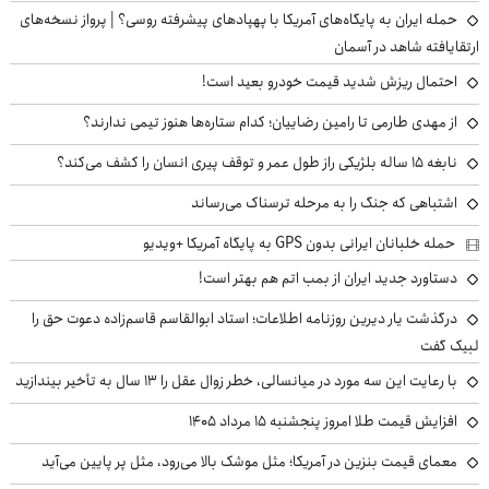
حمله ایران به پایگاه‌های آمریکا با پهپادهای پیشرفته روسی؟ | پرواز نسخه‌های
ارتقایافته شاهد در آسمان
احتمال ریزش شدید قیمت خودرو بعید است!
از مهدی طارمی تا رامین رضاییان؛ کدام ستاره‌ها هنوز تیمی ندارند؟
نابغه ۱۵ ساله بلژیکی راز طول عمر و توقف پیری انسان را کشف می‌کند؟
اشتباهی که جنگ را به مرحله ترسناک می‌رساند
حمله خلبانان ایرانی بدون GPS به پایگاه آمریکا +ویدیو
دستاورد جدید ایران از بمب اتم هم بهتر است!
درگذشت یار دیرین روزنامه اطلاعات؛ استاد ابوالقاسم قاسم‌زاده دعوت حق را
لبیک گفت
با رعایت این سه مورد در میانسالی، خطر زوال عقل را ۱۳ سال به تأخیر بیندازید
افزایش قیمت طلا امروز پنجشنبه ۱۵ مرداد ۱۴۰۵
معمای قیمت بنزین در آمریکا؛ مثل موشک بالا می‌رود، مثل پر پایین می‌آید