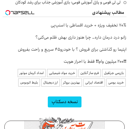
لی لی فومی و پازل آموزشی فومی؛ بازی آموزشی جذاب برای رشد کودکان
مطالب پیشنهادی
70٪ تخفیف ویژه + خرید اقساطی با اسنپ‌پی
زانو درد درمان داره… چرا هنوز داری بهش ظلم می‌کنی؟
اپتیما رو گذاشتی برای فروش ؟ با خودرو45 سریع و راحت بفروش
❗❗200 میلیون وام❗❗ فقط با احراز هویت
بازرسی جرثقیل
فرم ساز آنلاین
خرید مواد شیمیایی
امداد کرمان موتور
خرید یوسی
اقتصاد ایرانی
بهترین بروکر
ارز دیجیتال
بلیط اتوبوس
نسخه دسکتاپ