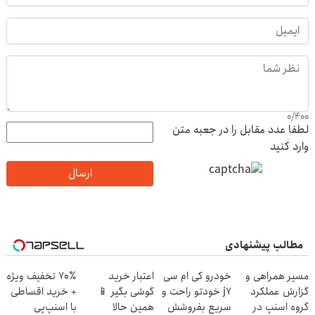
0
/
400
لطفا عدد مقابل را در جعبه متن
وارد کنید
ارسال
مطالب پیشنهادی
مسیر همراهی و
خودرو کی ام سی
اعتبار خرید
70٪ تخفیف ویژه
گزارش عملکرد
j7 خودتو راحت و
گوشی بگیر 📱
+ خرید اقساطی
گروه اسنپ در
سریع بفروشش
همین حالا
با اسنپ‌پی