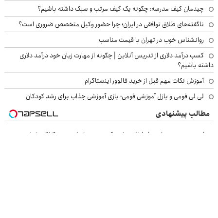
چیدمان کیف مدرسه؛ چگونه یک کیف مرتب و سبک داشته باشیم؟
ناگفته‌های طلاق توافقی در ایران؛ چرا حضور وکیل متخصص ضروری است؟
روانشناس خوب در تهران با قیمت مناسب
کسب درآمد دلاری از تدریس آنلاین | چگونه از مهارت زبان خود درآمد دلاری
داشته باشیم؟
آموزش نکات مهم قبل از خرید فالوور اینستاگرام
لی لی فومی و پازل آموزشی فومی؛ بازی آموزشی جذاب برای رشد کودکان
مطالب پیشنهادی
حمله به زردی دندان ها با ژل سفید کننده دندان! خرید40%تخفیف
با این روش توی خونه،سفیدی و زیبایی دندوناتو برگردون(40%off)
این جعبه ی جادویی خنده رو رو لبات حک میکنه خرید40%تخفیف
این ژل سفیدکننده دندوناتو در حد لمینت سفید میکنه(40%تخفیف)
بازرسی جرثقیل
فرم ساز آنلاین
خرید مواد شیمیایی
امداد کرمان موتور