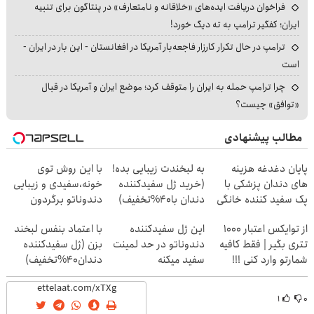
فراخوان دریافت ایده‌های «خلاقانه و نامتعارف» در پنتاگون برای تنبیه
ایران؛ کفگیر ترامپ به ته دیگ خورد!
ترامپ در حال تکرار کارزار فاجعه‌بار آمریکا در افغانستان - این بار در ایران -
است
چرا ترامپ حمله به ایران را متوقف کرد؛ موضع ایران و آمریکا در قبال
«توافق» چیست؟
مطالب پیشنهادی
پایان دغدغه هزینه
به لبخندت زیبایی بده!
با این روش توی
های دندان پزشکی با
(خرید ژل سفیدکننده
خونه،سفیدی و زیبایی
پک سفید کننده خانگی
دندان با40%تخفیف)
دندوناتو برگردون
(40%off)
از توایکس اعتبار ۱۰۰۰
این ژل سفیدکننده
با اعتماد بنفس لبخند
تتری بگیر | فقط کافیه
دندوناتو در حد لمینت
بزن (ژل سفیدکننده
شمارتو وارد کنی !!!
سفید میکنه
دندان40%تخفیف)
(40%تخفیف)
۱
۰