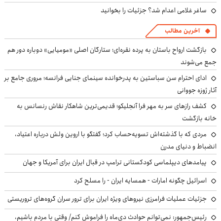
ساغر غلامی اعدام شد؟ جزئیات را بخوانید
آخرین مطالب
بازگشت ارواح باستان به پرده نقره‌ای؛ ستارگان اصلی «مومیایی» دوباره دور هم
جمع می‌شوند
ادای احترام سن سباستین به پدرخوانده سینمای جنایی فرانسه؛ مروری جامع بر
آثار ژوزه جووانی
کشف رازهای سر به مهر فرا آنجلیکو؛ قدیمی‌ترین شاهکار نقاش رنسانس به
خانه بازگشت
مردی که با گذشته‌اش تسویه‌حساب کرد؛ گفتگو با اروین ولش درباره اعتیاد،
انضباط و دنیای مدرن
پیامدهای دیپلماسی کودکستانی ترامپ در قبال ایران برای آمریکا و جهان
اسرائیل چگونه امارات - همسایه ایران - را مسلح کرد
جزئیات عملیات فرامرزی نیروهای ویژه ایران برای ترور سران گروه‌های تروریستی
رئیس‌جمهور: نمی‌توانم حوادث دی‌ماه را فراموش کنم/ وقتی با مردم باشیم،