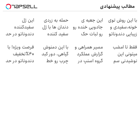
مطالب پیشنهادی
با این روش توی
این جعبه ی
حمله به زردی
این ژل
خونه،سفیدی و
جادویی خنده رو
دندان ها با ژل
سفیدکننده
زیبایی دندوناتو
رو لبات حک
سفید کننده
دندوناتو در حد
برگردون(40%off)
میکنه
دندان!
لمینت سفید
فقط تا امشب
مسیر همراهی و
با این دمنوش
فرصت ویژه! با
خرید40%تخفیف
خرید40%تخفیف
میکنه(40%تخفیف)
میتونی این
گزارش عملکرد
گیاهی، دور کبد
40٪تخفیف
نوشیدنی سم
گروه اسنپ در
چرب رو خط
دندوناتو در حد
زدای کبد رو با
۱۴۰۴
بکش!
کامپوزیت سفید
55% تخفیف
کن
بخری