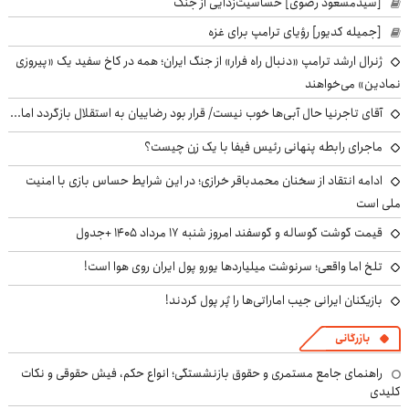
[سیدمسعود رضوی] حساسیت‌زدایی از جنگ
[جمیله کدیور] رؤیای ترامپ برای غزه
ژنرال ارشد ترامپ «دنبال راه فرار» از جنگ ایران؛ همه در کاخ سفید یک «پیروزی
نمادین» می‌خواهند
آقای تاجرنیا حال آبی‌ها خوب نیست/ قرار بود رضاییان به استقلال بازگردد اما...
ماجرای رابطه پنهانی رئیس فیفا با یک زن چیست؟
ادامه انتقاد از سخنان محمدباقر خرازی؛ در این شرایط حساس بازی با امنیت
ملی است
قیمت گوشت گوساله و گوسفند امروز شنبه ۱۷ مرداد ۱۴۰۵ +جدول
تلخ اما واقعی؛ سرنوشت میلیاردها یورو پول ایران روی هوا است!
بازیکنان ایرانی جیب اماراتی‌ها را پُر پول کردند!
بازرگانی
راهنمای جامع مستمری و حقوق بازنشستگی؛ انواع حکم، فیش حقوقی و نکات
کلیدی