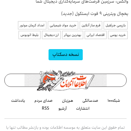
والکس: سرزمین فرصت‌های سرمایه‌گذاری دیجیتال شما
یخچال ویترینی 9 فوت ایستکول (جدید)
بازرسی جرثقیل
فرم ساز آنلاین
خرید مواد شیمیایی
امداد کرمان موتور
خرید یوسی
اقتصاد ایرانی
بهترین بروکر
ارز دیجیتال
بلیط اتوبوس
نسخه دسکتاپ
شبکه۱۰۰
صدسالگی
هم‌زبان
صدای مردم
یادداشت
انتشارات
آرشیو
RSS
تمام حقوق این سایت متعلق به موسسه اطلاعات بوده و بازنشر مطالب تنها با