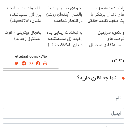
پایان دغدغه هزینه
تجربه‌ی نوین ترید با
با اعتماد بنفس لبخند
های دندان پزشکی با
والکس، آینده‌ای روشن
بزن (ژل سفیدکننده
پک سفید کننده خانگی
در انتظار شماست
دندان40%تخفیف)
والکس: سرزمین
به لبخندت زیبایی بده!
یخچال ویترینی 9 فوت
فرصت‌های
(خرید ژل سفیدکننده
ایستکول (جدید)
سرمایه‌گذاری دیجیتال
دندان با40%تخفیف)
شما
۰
۰
شما چه نظری دارید؟