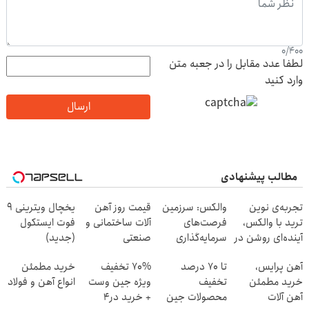
0
/
400
لطفا عدد مقابل را در جعبه متن
وارد کنید
ارسال
مطالب پیشنهادی
تجربه‌ی نوین
والکس: سرزمین
قیمت روز آهن
یخچال ویترینی 9
ترید با والکس،
فرصت‌های
آلات ساختمانی و
فوت ایستکول
آینده‌ای روشن در
سرمایه‌گذاری
صنعتی
(جدید)
انتظار شماست
دیجیتال شما
آهن پرایس،
تا 70 درصد
70% تخفیف
خرید مطمئن
خرید مطمئن
تخفیف
ویژه جین وست
انواع آهن و فولاد
آهن آلات
محصولات جین
+ خرید در4