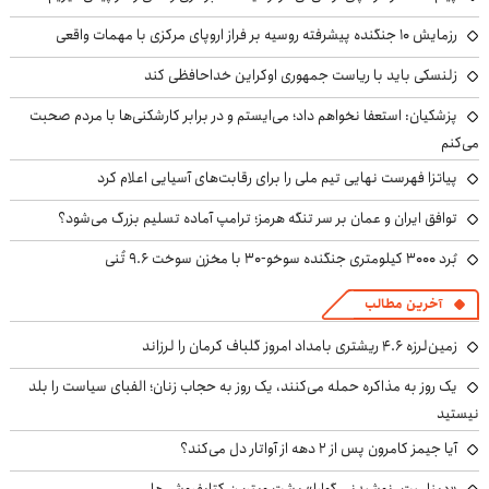
رزمایش ۱۰ جنگنده پیشرفته روسیه بر فراز اروپای مرکزی با مهمات واقعی
زلنسکی باید با ریاست جمهوری اوکراین خداحافظی کند
پزشکیان: استعفا نخواهم داد؛ می‌ایستم و در برابر کارشکنی‌ها با مردم صحبت
می‌کنم
پیاتزا فهرست نهایی تیم ملی را برای رقابت‌های آسیایی اعلام کرد
توافق ایران و عمان بر سر تنگه هرمز؛ ترامپ آماده تسلیم بزرگ می‌شود؟
بُرد ۳۰۰۰ کیلومتری جنگنده سوخو-۳۰ با مخزن سوخت ۹.۶ تُنی
آخرین مطالب
زمین‌لرزه ۴.۶ ریشتری بامداد امروز گلباف کرمان را لرزاند
یک روز به مذاکره حمله می‌کنند، یک روز به حجاب زنان؛ الفبای سیاست را بلد
نیستید
آیا جیمز کامرون پس از ۲ دهه از آواتار دل می‌کند؟
«دینامیت، نوشیدنی گوارا» پشت ویترین کتابفروشی‌ها