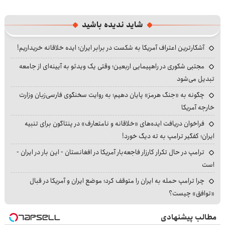
شاید ندیده باشید
آشکارترین اعتراف آمریکا به شکست در برابر ایران؛ ایده خلاقانه خریداریم!
مجتبی شکوری در راهپیمایی اربعین؛ وقتی یک ویدئو به آیینه‌ای از جامعه
تبدیل می‌شود
چگونه به «جنگ هرمز» پایان دهیم؛ به روایت سخنگوی فارسی‌زبان وزارت
خارجه آمریکا
فراخوان دریافت ایده‌های «خلاقانه و نامتعارف» در پنتاگون برای تنبیه
ایران؛ کفگیر ترامپ به ته دیگ خورد!
ترامپ در حال تکرار کارزار فاجعه‌بار آمریکا در افغانستان - این بار در ایران -
است
چرا ترامپ حمله به ایران را متوقف کرد؛ موضع ایران و آمریکا در قبال
«توافق» چیست؟
مطالب پیشنهادی