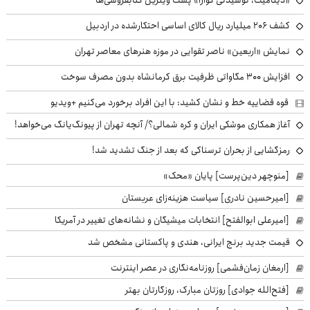
کشف ۲۰۶ میلیارد ریال کالای اساسی احتکارشده در اردبیل
نمایش «اربعین» ناصر تقوایی در موزه هنرهای معاصر تهران
افزایش ۳۰۰ مگاواتی ظرفیت برق کرمانشاه بدون مصرف سوخت
قوه قضاییه خط و نشان کشید: با این افراد برخورد می‌کنیم +ویدیو
آغاز همکاری موشکی ایران و کره شمالی؟/ آنچه تهران از پیونگ‌یانگ می‌خواهد!
رمزگشایی از بحران ترسناکی که بعد از جنگ تشدید شد!
[منوچهر دین‌پرست] پایان «محک»
[امیرحسین نادری] سیاست هزینه‌زای عربستان
[امیرعلی ابوالفتح] انتخابات میشیگان و نشانه‌های تغییر در آمریکا
قیمت جدید برنج ایرانی، هندی و پاکستانی مشخص شد
[ارمغان زمان‌فشمی] روزنامه‌نگاری در عصر اینترنت
[فتح‌الله جوادی] روزتان مبارک، روزگارتان بهتر