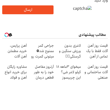
وارد کنید
ارسال
مطالب پیشنهادی
قیمت روز آهن
لاغری بدون
جراحی کمر
آهن پرایس،
آلات فقط با یک
ورزش سنگین و
ممنوع شد⛔
خرید مطمئن
تماس از آهن
گرسنگی👈🏻
میتونی کمرت رو
آهن آلات
پرایس
سفارش چربیسوز
در منزل درمان
قیمت روز آهن
میخوای 3ماهه 18
آرتروز مفاصل
مشاوره رایگان
گیاهی
کنی! 👈🏻
آلات ساختمانی و
کیلو لاغر شی؟
خود را به طور
برای خرید انواع
با60%تخفیف
پرسش‌نامه
صنعتی
این چربیسوز
قطعی درمان
آهن و فولاد
گیاهی رو سفارش
کنید!
بده
◂پرسش‌نامه▸