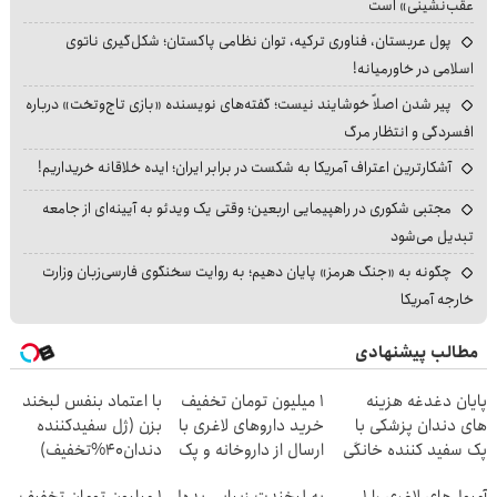
عقب‌نشینی» است
پول عربستان، فناوری ترکیه، توان نظامی پاکستان؛ شکل‌گیری ناتوی
اسلامی در خاورمیانه!
پیر شدن اصلاً خوشایند نیست؛ گفته‌های نویسنده «بازی تاج‌وتخت» درباره
افسردگی و انتظار مرگ
آشکارترین اعتراف آمریکا به شکست در برابر ایران؛ ایده خلاقانه خریداریم!
مجتبی شکوری در راهپیمایی اربعین؛ وقتی یک ویدئو به آیینه‌ای از جامعه
تبدیل می‌شود
چگونه به «جنگ هرمز» پایان دهیم؛ به روایت سخنگوی فارسی‌زبان وزارت
خارجه آمریکا
مطالب پیشنهادی
پایان دغدغه هزینه
1 میلیون تومان تخفیف
با اعتماد بنفس لبخند
های دندان پزشکی با
خرید داروهای لاغری با
بزن (ژل سفیدکننده
پک سفید کننده خانگی
ارسال از داروخانه و پک
دندان40%تخفیف)
یخ!