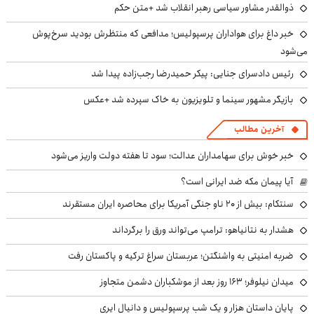
ذوالقدر مشاور سیاسی رهبر انقلاب شد +متن حکم
خبر داغ برای هواداران پرسپولیس؛ مدافعی که منتظرش بودید سرخ‌پوش
می‌شود
رئیس دادسرای جنایی: پیکر حمیدرضا رجب‌زاده پیدا شد
بازیگر مشهور سینما و تلویزیون به خاک سپرده شد +عکس
آخرین مطالب
خبر خوش برای سهامداران عدالت؛ سود تا هفته دولت واریز می‌شود
آیا پیمان مکه ضد ایرانی است؟
سنتکام: بیش از ۲۰ ناو جنگی آمریکا برای محاصره ایران مستقرند
هشدار به نتانیاهو: ترامپ می‌تواند ورق را برگرداند
ضربه امنیتی به واشنگتن؛ عربستان سراغ ترکیه و پاکستان رفت
میدان نیلوفر؛ ۱۶۳ روز بعد از موشکباران دشمن متجاوز
پایان داستان هزار و یک شب پرسپولیس و دانیال ایری