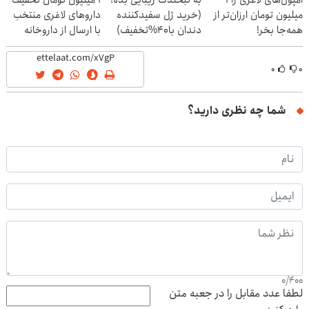
آمپول‌های لاغری را ۱
به لبخندت زیبایی بده!
۱ میلیون تومان تخفیف
میلیون تومان ارزان‌تر از
(خرید ژل سفیدکننده
داروهای لاغری منتخب
همه‌جا بخر!
دندان با40%تخفیف)
با ارسال از داروخانه
نزدیکت
۰
۰
شما چه نظری دارید؟
0
/
400
لطفا عدد مقابل را در جعبه متن