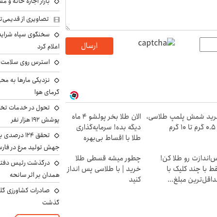
بازار اجاره خانه و 
تصاویری از قدیمی‌ت
سخنگوی سپاه شرایط 
ارسال
اعلام کرد
استرس روی سلامت ب
نزدیکی مارها به مح
گرمای هوا
تحول در خدمات تخص
ید شمش پلمپ طلاسی،
الان طلا بخر پولشو 4 ماه
پوشش ۱۹۲ هزار نفر
۱ گرم
دیگه بده! سرمایه‌گذاری
تحقق ۱۲۴ درص
طلا با اقساط بی‌بهره
جهش تولید مرغ در فار
‌اندازت رو طلا کن!
چطور میشه قسطی طلا
درگذشت رئیس دفتر ن
ط با چند کلیک با
خرید | با طلاسی پس انداز
همدان بر اثر سانحه
اقل‌ترین مبلغ...
کنید
گذشت