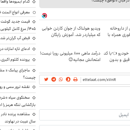
ا در قبال «توافق» چیست؟
کدام آبمیوه‌ها واقع
معرفی انواع المنت ف
از داروخانه
ویدیو هولناک از جوان کارتن خوابی
۱۴۰۵/ مرغ کامل کیلویی چند شد؟ +جدول
وری همراه با
که میلیاردر شد. آموزش رایگان
قبض آب گران‌تر شده
ادعای تازه امارات در
 خودرو 👈با کد
درآمد ماهی 800 میلیونی رویا نیست!
پرونده کلثوم اکبری،
قیق و بدون
امتحانش مجانیه😉
ماجرای پیامک « م
چیست؟
نقشه ترور مسی و رون
سخنگوی سپاه «شرط 
بازگشایی تنگه هرمز را اع
سال غیبت در نهاوند