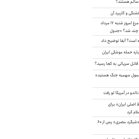
ا سالم هستند؟
شنگی و کاربرد آن
قیمت جدید گوشت مرغ امروز شنبه ۱۷ مرداد
 است؟ آبفا توضیح داد
باره حمله موشکی ایران
 قاتل سریالی به کجا رسید؟
شمول سهمیه جنگ هستید»
الدو در آمریکا لو رفت
اصلی ایران» برای
لام کرد
مشاهده پرنده نادر «شبگرد مصری» پس از ۶۰