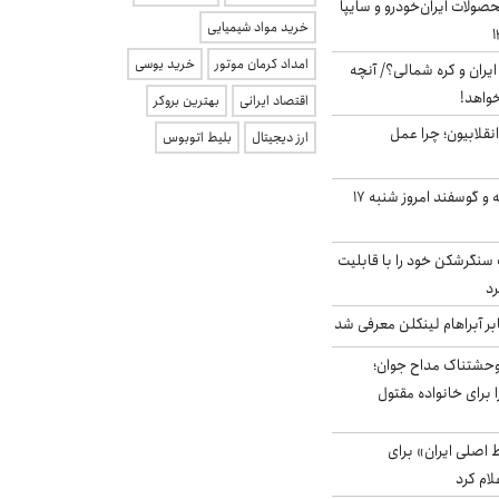
ولات ایران‌خودرو و سایپا
خرید مواد شیمیایی
امداد کرمان موتور
خرید یوسی
یران و کره شمالی؟/ آنچه
خواهد!
اقتصاد ایرانی
بهترین بروکر
انقلابیون؛ چرا عمل
ارز دیجیتال
بلیط اتوبوس
قیمت گوشت گوساله و گوسفند امروز شنبه ۱۷
نگرشکن خود را با قابلیت
رد
بر آبراهام لینکلن معرفی شد
وحشتناک مداح جوان؛
 برای خانواده مقتول
اصلی ایران» برای
لام کرد