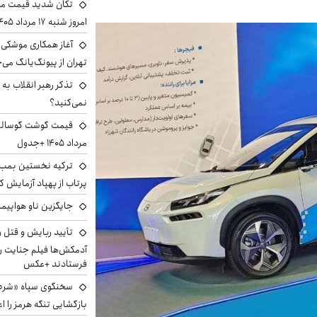
تکان شدید قیمت محص
امروز شنبه ۱۷ مرداد ۱۴۰۵
آغاز همکاری موشکی ا
تهران از پیونگ‌یانگ می‌
تذکر رهبر انقلاب به 
نمی‌کنید؟
مرداد ۱۴۰۵ +جدول
ترکیه نخستین بمب س
پرتاب از پهپاد آزمایش ک
جایگزین ناو هواپیما
تأیید ربایش و قتل 
آدمکش‌ها فیلم جنایت را
فرستادند +عکس
سخنگوی سپاه «شرط 
بازگشایی تنگه هرمز را اع