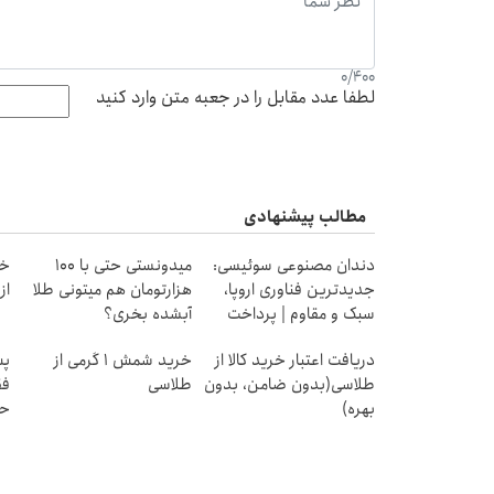
0
/
400
لطفا عدد مقابل را در جعبه متن وارد کنید
مطالب پیشنهادی
دندان مصنوعی سوئیسی:
میدونستی حتی با ۱۰۰
خر
جدیدترین فناوری اروپا،
هزارتومان هم میتونی طلا
از ۰.۵ گرم تا ۰
سبک و مقاوم | پرداخت
آبشده بخری؟
قسطی
دریافت اعتبار خرید کالا از
خرید شمش 1 گرمی از
پس
طلاسی(بدون ضامن، بدون
طلاسی
فق
بهره)
حد