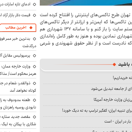
ادعای تازه امارات در
هران طرح تاکسی‌های اینترنتی را افتتاح کرده است
قیمت دلار بازار آزاد امروز شنب
تاکسی‌ها که ایمن‌تر و ارزانتر از دیگر تاکسی‌های
آخرین مطالب
اینترنتی است، استفاده کنند، اما هرچه تلاش کردم نتوانستم سایت را باز کنم و با سامانه ۱۳۷ شهرداری هم
رداری نمادین بوده و هنوز به طور کامل راه‌اندازی
بدترین خبر عمر فوق‌
 که نادرست است و از نظر حقوق شهروندی و شرعی
درگذشت
پرسپولیس مقابل آل
 باشید
وزارت خارجه عمان: ح
هرمز محکوم است/ مذاکر
نه خریداریم!
ذوالقدر: شعام در جن
ای از جامعه تبدیل می‌شود
کوتاه نخواهد آمد
بان وزارت خارجه آمریکا
طعنه مدودوف به زلن
نابودی روسیه راهزنان و ق
ای تنبیه ایران؛ کفگیر ترامپ به ته دیگ خورد!
مقصد جدید ستاره 
بار در ایران - است
شکاری با پیکان به لیگ م