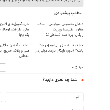
چرا ترامپ حمله به ایران را متوقف کرد؛ موضع ایران و آمریک
مطالب پیشنهادی
دندان مصنوعی سوئیسی | سبک،
خریدآمپول‌های لاغری 
مقاوم، طبیعی! ویزیت
های اطرافت، ارسال ف
رایگان+پرداخت اقساطی😍
پک یخ!
چرا تو نباید بنز و بی‌ام‌و زیر پات
استعلام آنلاین خلافی
باشه؟ (دوره رایگان درآمد میلیاردی)
ملی و پلاک، سریع، د
معطلی
۰
۰
شما چه نظری دارید؟