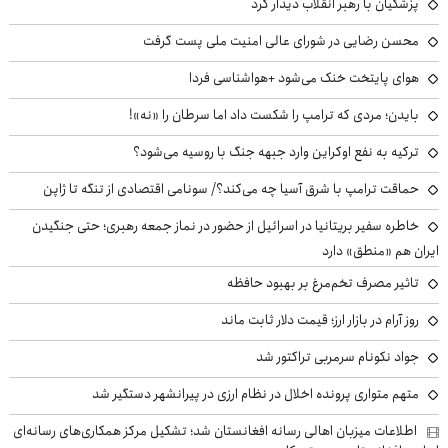
پزشکیان با رهبر انقلاب دیدار کرد
محسن رضایی در شورای عالی امنیت ملی پست گرفت
هوای پایتخت خنک می‌شود +هواشناسی فردا
بایدن؛ مردی که ترامپ را شکست داد اما سرطان را «نه»!
ترکیه به نفع اوکراین وارد جبهه جنگ با روسیه می‌شود؟
حماقت ترامپ با شرق آسیا چه می‌کند؟/ سونامی اقتصادی از تنگه تا ژاپن
خاطره سفیر بریتانیا در اسرائیل از حضور در نماز جمعه رهبری؛ حتی جنگیدن
ایران هم «منطق» دارد
تاثیر مصرف تخم‌مرغ بر بهبود حافظه
روز آرام در بازار ارز؛ قیمت دلار ثابت ماند
جواد نکونام سرمربی تراکتور شد
متهم متواری پرونده اخلال در نظام ارزی در پیرانشهر دستگیر شد
اطلاعات میزبان اهالی رسانه افغانستان شد؛ تشکیل مرکز همکاری‌های رسانه‌ای