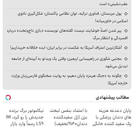
عقب‌نشینی» است
پول عربستان، فناوری ترکیه، توان نظامی پاکستان؛ شکل‌گیری ناتوی
اسلامی در خاورمیانه!
پیر شدن اصلاً خوشایند نیست؛ گفته‌های نویسنده «بازی تاج‌وتخت» درباره
افسردگی و انتظار مرگ
آشکارترین اعتراف آمریکا به شکست در برابر ایران؛ ایده خلاقانه خریداریم!
مجتبی شکوری در راهپیمایی اربعین؛ وقتی یک ویدئو به آیینه‌ای از جامعه
تبدیل می‌شود
چگونه به «جنگ هرمز» پایان دهیم؛ به روایت سخنگوی فارسی‌زبان وزارت
خارجه آمریکا
مطالب پیشنهادی
پایان دغدغه هزینه
با اعتماد بنفس لبخند
نیکاموتور برگ برنده
های دندان پزشکی با
بزن (ژل سفیدکننده
جدیدش را رو کرد، IM
پک سفید کننده خانگی
دندان40%تخفیف)
LS9 رسماً وارد بازار
ایران شد