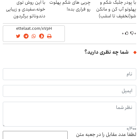
با پودر جلبک شکم و
چربی های شکم پهلوت
با این روش توی
پهلوتو آب کن و مانکن
رو فراری بده!
خونه،سفیدی و زیبایی
شو(تخفیف تا امشب)
دندوناتو برگردون
(40%off)
۰
۰
شما چه نظری دارید؟
0
/
400
لطفا عدد مقابل را در جعبه متن