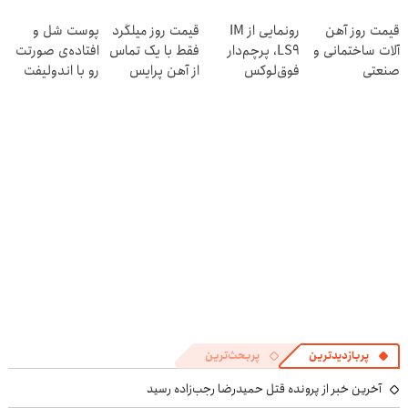
در منزل درمان
برش می‌گردونه
قیمت روز آهن
رونمایی از IM
قیمت روز میلگرد
پوست شل و
کنی! 👈🏻
🔰
آلات ساختمانی و
LS9، پرچم‌دار
فقط با یک تماس
افتاده‌ی صورتت
پرسش‌نامه
صنعتی
فوق‌لوکس
از آهن پرایس
رو با اندولیفت
EREV وارد بازار
جوونش کن 💟
ایران شد
پربازدیدترین
پربحث‌ترین
آخرین خبر از پرونده قتل حمیدرضا رجب‌زاده رسید