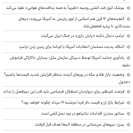
موشک کروز ضد کشتی روسیه «تقریباً به همه پدافندهای هوایی» نفوذ می‌کند
گنجینه‌های ۱۲ قرن هنر اسلامی از لوور پاریس به آمریکا می‌روند؛ درهای
منبت‌کاری تا پرتره فتحعلی‌شاه
ترامپ دنبال دکمه «پایان بازی» در جنگ ایران می‌گردد
ائتلاف پدیده مسلمان انتخابات آمریکا با اوباما برای زمین زدن ترامپ
یادآوری جنایت آمریکا توسط دبیرکل سازمان ملل؛ بمباران ناکازاکی فراموش
نشود
وضعیت بازار طلا و سکه در روزهای آینده؛ منتظر افزایش شدید قیمت‌ها باشیم؟
+جدول
فرصت کم‌نظیر برای دروازه‌بان استقلال؛ فرعباسی باید قدر این نیم‌فصل را بداند
شرایط بازار ارز و قیمت دلار فردا دوشنبه ۱۹ مرداد چگونه خواهد بود؟
سناتور سندرز: اقدامات نتانیاهو در غزه نسل‌کشی است
یمن: نیروهای عربستانی در منطقه المخا هدف قرار گرفتند