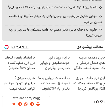
آشکارترین اعتراف آمریکا به شکست در برابر ایران؛ ایده خلاقانه خریداریم!
مجتبی شکوری در راهپیمایی اربعین؛ وقتی یک ویدئو به آیینه‌ای از جامعه
تبدیل می‌شود
چگونه به «جنگ هرمز» پایان دهیم؛ به روایت سخنگوی فارسی‌زبان وزارت
خارجه آمریکا
مطالب پیشنهادی
پایان دغدغه هزینه
با این روش توی
با اعتماد بنفس لبخند
های دندان پزشکی با
خونه،سفیدی و زیبایی
بزن (ژل سفیدکننده
پک سفید کننده خانگی
دندوناتو برگردون
دندان40%تخفیف)
(40%off)
این کرم جلبک، جوری
به لبخندت زیبایی بده!
هنوز نخریدی؟
چروکاتو صاف میکنه که
(خرید ژل سفیدکننده
پرفروش ترین جوانساز
انگار بوتاکس کردی!
دندان با40%تخفیف)
گیاهی نصف قیمت
(تخفیف ویژه)
۰
۰