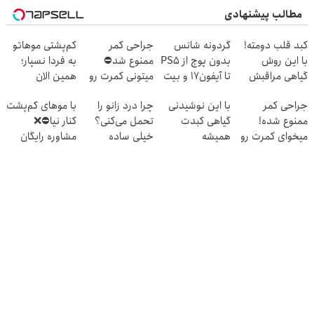
مطالب پیشنهادی
کبد قلب دومته!
گردونه شانس
جراحی کمر
کم‌پشتی موهاتو
با این روش
بدون پوچ از PS5
ممنوع شد⛔
به فردا نسپار؛
گیاهی مراقبش
تا آیفون17 و بیت
میتونی کمرت رو
همین الان
باش
کوین 🔥
در منزل درمان
مشاوره رایگان
جراحی کمر
با این نوشیدنی
چرا درد زانو را
با موهای کم‌پشت
کنی! 👈🏻
بگیر!
ممنوع شده!
گیاهی کبدت
تحمل می‌کنی؟
کنار نیا⛔️❌
پرسش‌نامه
میخوای کمرت رو
همیشه
خیلی ساده
مشاوره رایگان
در منزل درمان
پرقدرته55%تخفیف
درمنزل درمانش
کاشت مو بگیر
کنی؟
کن
((پرسش‌نامه))