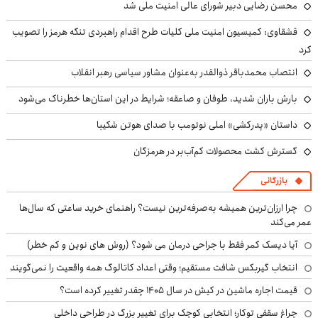
محسن رضایی دبیر شورای عالی امنیت ملی شد
قشقاوی: کمیسیون امنیت ملی کلیات طرح اقدام راهبردی تنگه هرمز را تصویب
کرد
انتصاب محمدباقر ذوالقدر به‌عنوان مشاور سیاسی رهبر انقلاب
بارش باران شدید، طوفان و صاعقه؛ شرایط در این استان‌ها خطرناک می‌شود
داستان «پدرکشی» املی نوتومب با صدای هوتن شکیبا
گسترش کشت محصولات کم‌آب‌بر در هرمزگان
بازرگانی
چرا ارزان‌ترین همیشه به‌صرفه‌ترین نیست؟ راهنمای خرید ساعتی که سال‌ها
عمر می‌کند
آیا دیسک کمر فقط با جراحی درمان می شود؟ (روش های نوین و کم خطر)
انتخاب گیربکس شافت مستقیم؛ وقتی اعداد کاتالوگ همه واقعیت را نمی‌گویند
قیمت اجاره ماشین در کیش در سال ۱۴۰۵ چقدر تغییر کرده است؟
چراغ سقفی توکار؛ انتخابی کوچک برای تغییر بزرگ در طراحی داخلی