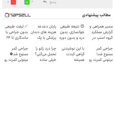
پاسخ
0
3
مطالب پیشنهادی
مسیر همراهی و
😍 نتیجه‌ طبیعی
پایان دغدغه
✅ لیفت طبیعی
گزارش عملکرد
جوانسازی، بدون
هزینه های دندان
بدون جراحی با
گروه اسنپ در
درد و بدون دوره
پزشکی با پک
ماندگاری تا ۲۴
۱۴۰۴
نقاهت؛ مشاوره
سفید کننده
ماه
جراحی کمر
با این نوشیدنی
چرا درد زانو را
جراحی کمر
رایگان
خانگی
ممنوع شد!
گیاهی کبدت
تحمل می‌کنی؟
ممنوع شد⛔
میتونی کمرت رو
همیشه
خیلی ساده
میتونی کمرت رو
در منزل درمان
پرقدرته55%تخفیف
درمنزل درمانش
در منزل درمان
کنی!
کن
کنی! 👈🏻
((پرسش‌نامه))
پرسش‌نامه