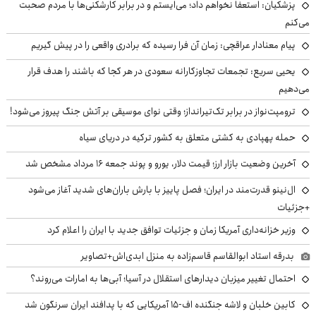
پزشکیان: استعفا نخواهم داد؛ می‌ایستم و در برابر کارشکنی‌ها با مردم صحبت
می‌کنم
پیام معنادار عراقچی: زمان آن فرا رسیده که برادری واقعی را در پیش گیریم
یحیی سریع: تجمعات تجاوزکارانه سعودی در هر کجا که باشند را هدف قرار
می‌دهیم
ترومپت‌نواز در برابر تک‌تیرانداز؛ وقتی نوای موسیقی بر آتش جنگ پیروز می‌شود!
حمله پهپادی به کشتی متعلق به کشور ترکیه در دریای سیاه
آخرین وضعیت بازار ارز؛ قیمت دلار، یورو و پوند جمعه ۱۶ مرداد مشخص شد
ال‌نینو قدرت‌مند در ایران؛ فصل پاییز با بارش باران‌های شدید آغاز می‌شود
+جزئیات
وزیر خزانه‌داری آمریکا زمان و جزئیات توافق جدید با ایران را اعلام کرد
بدرقه استاد ابوالقاسم قاسم‌زاده به منزل ابدی‌اش+تصاویر
احتمال تغییر میزبان دیدارهای استقلال در آسیا؛ آبی‌ها به امارات می‌روند؟
کابین خلبان و لاشه جنگنده اف-۱۵ آمریکایی که با پدافند ایران سرنگون شد