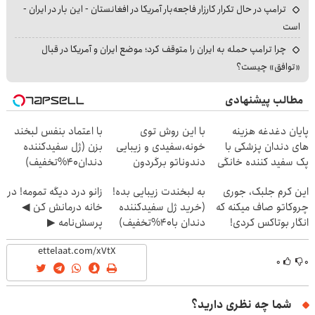
ترامپ در حال تکرار کارزار فاجعه‌بار آمریکا در افغانستان - این بار در ایران -
است
چرا ترامپ حمله به ایران را متوقف کرد؛ موضع ایران و آمریکا در قبال
«توافق» چیست؟
مطالب پیشنهادی
پایان دغدغه هزینه
با این روش توی
با اعتماد بنفس لبخند
های دندان پزشکی با
خونه،سفیدی و زیبایی
بزن (ژل سفیدکننده
پک سفید کننده خانگی
دندوناتو برگردون
دندان40%تخفیف)
(40%off)
این کرم جلبک، جوری
به لبخندت زیبایی بده!
زانو درد دیگه تمومه! در
چروکاتو صاف میکنه که
(خرید ژل سفیدکننده
خانه درمانش کن ◀
انگار بوتاکس کردی!
دندان با40%تخفیف)
پرسش‌نامه ▶
(تخفیف ویژه)
۰
۰
شما چه نظری دارید؟