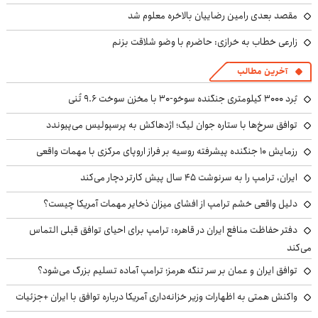
مقصد بعدی رامین رضاییان بالاخره معلوم شد
زارعی خطاب به خرازی: حاضرم با وضو شلاقت بزنم
آخرین مطالب
بُرد ۳۰۰۰ کیلومتری جنگنده سوخو-۳۰ با مخزن سوخت ۹.۶ تُنی
توافق سرخ‌ها با ستاره جوان لیگ؛ اژدهاکش به پرسپولیس می‌پیوندد
رزمایش ۱۰ جنگنده پیشرفته روسیه بر فراز اروپای مرکزی با مهمات واقعی
ایران، ترامپ را به سرنوشت ۴۵ سال پیش کارتر دچار می‌کند
دلیل واقعی خشم ترامپ از افشای میزان ذخایر مهمات آمریکا چیست؟
دفتر حفاظت منافع ایران در قاهره: ترامپ برای احیای توافق قبلی التماس
می‌کند
توافق ایران و عمان بر سر تنگه هرمز؛ ترامپ آماده تسلیم بزرگ می‌شود؟
واکنش همتی به اظهارات وزیر خزانه‌داری آمریکا درباره توافق با ایران +جزئیات