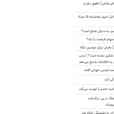
اض‌بخش] حقوق بشر و
قیمت روز گوشی موبایل امروز پنجشنبه ۱۵ مرداد
رامپ به دنبال صلح است؟
 سهام؛ فرصت یا تله؟
 بحران برای سومین تنگه
دشگری نشده است؟ | مدیر
 به اطلاعات پاسخ می‌دهد
دست اونس جهانی افتاد
گی کند
امت جسم را تهدید می‌کند
رهنگ در پی درگذشت
وعات
ی بازنشستگی اعلام شد