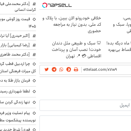
[دکتر محمدعلی فی
کرامت انسانی
سی:
خلافی خودروتو الان ببین، با پلاک و
پا، سبک و
کد ملی، بدون نیاز به مراجعه
۱۴۰۵
طی
حضوری
[اکبر حیدری] آیا ت
الان طلا بخر پولشو 4 ماه دیگه بده!
🦷 سبک و طبیعی مثل دندان
[رضا کیمیایی] بازار
اقساط بی‌بهره
خودت! نصب آسان و پرداخت
[دکتر محمد طاهری]
اقساطی 💳 📍 تهران
چرا اردبیل قطب گر
کل میراث فرهنگی استان
فرمان بازار طلا به 
لطفا شهرداری رسید
تنها زندگی کردن سل
پیام تسلیت وزیر ف
نویسنده پیشکسوت مطب
فوری| شرط جدید برا