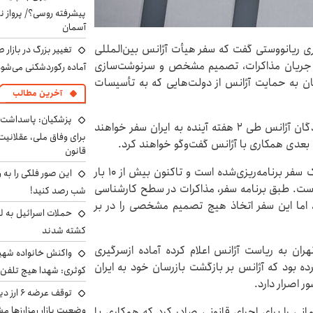
پیشرفته روسی؟/ پرواز ن
آسمان
اری ریانووستی گفت که سفر هیأت آژانس بین‌المللی
تغییر بزرگ در بازار 
 در جریان مذاکرات، تصمیم مشخص و سرنوشت‌سازی
آماده رکوردشکنی می‌شو
ان به حمایت آژانس از دولت‌هایی که به تأسیسات
آخرین مطالب
پزشکیان: پاسداشت 
پیش‌تر وزارت امور خارجه ایران اعلام کرده بود که نمایندگان آژانس طی ۲ هفته آینده به ایران سفر خواهند
برای وفاق ملی، عقلانیت
 بعدی همکاری با آژانس گفت‌وگو خواهند کرد.
قانون
این منبع افزود: «سفر معاون مدیرکل آژانس به تهران یک سفر برنامه‌ریزی‌شده است و تاکنون بیش از ۱۰ بار
این صور فلکی را به ر
 است. طبق برنامه سفر، مذاکرات در سطح کارشناسی
شب رصد کنید!
اما این سفر اتخاذ هیچ تصمیم مشخصی را در بر
حملات اسرائیل به ل
کشته شدند
ران به ریاست آژانس اعلام کرده آماده ازسرگیری
واکنش خانواده شهید 
ه بود که آژانس بر بازگشت بازرسان خود به ایران
کوثری: شهدا هیچ تلفن 
 اصرار دارد.
توقف عرض
وضعیت بازار رمزارزها
نی را برای اجرای قانونی صادر کرد که همکاری با