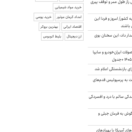
بلژیکی راز طول عمر و توقف پیری
خرید مواد شیمیایی
امداد کرمان موتور
خرید یوسی
ه کشور/ امروز و فردا این
 باشند
اقتصاد ایرانی
بهترین بروکر
ار داد: این سخنان بوی
ارز دیجیتال
بلیط اتوبوس
لات ایران‌خودرو و سایپا
ی بازنشستگی اعلام شد
ت به پرسپولیس قدم‌های
دگی سالم با درد و افسردگی
گوش به فرمان جبلی و
‌های آمریکا با پهپادهای