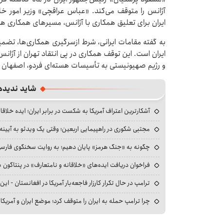
آژانس را متوقف می‌کند. «عباس عراقچی» وزیر امور خار
ایران برای تعلیق همکاری با آژانس، مسیرهای همکاری 
به گفته مقامات ایرانی، شرط ازسرگیری همکاری‌ها، تض
ایران است. این توقف همکاری در پی انتقاد تهران از آژان
و رژیم صهیونیستی به تأسیسات هسته‌ای فردو، اصفهان و
شاید ندیده
آشکارترین اعتراف آمریکا به شکست در برابر ایران؛ ایده خلاقا
مجتبی شکوری در راهپیمایی اربعین؛ وقتی یک ویدئو به آیینه‌
چگونه به «جنگ هرمز» پایان دهیم؛ به روایت سخنگوی فارسی‌ز
فراخوان دریافت ایده‌های «خلاقانه و نامتعارف» در پنتاگون بر
ترامپ در حال تکرار کارزار فاجعه‌بار آمریکا در افغانستان - این 
چرا ترامپ حمله به ایران را متوقف کرد؛ موضع ایران و آمریک