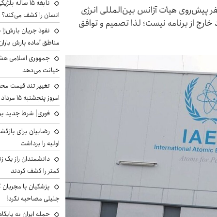
نابغه ۱۵ ساله 
فر پیش‌روی هیأت آژانس بین‌المللی انرژی
انسان را کشف می‌کند؟
د خارج از برنامه‌ نیست؛ لذا تصمیم و توافق
نفوذ جریان بارش‌زا ب
مناطق آماده بارش باران
جمهوری اسلامی هشد
خیانت می‌دهد
تغییر تند قیمت محصو
امروز پنجشنبه ۱۵ مرداد ۱۴۰۵ +جدول
فوری| شرط جدید برا
رضاییان برای بازگش
اولیه را برداشت
دانشمندان راز یک زن
کمتر را کشف کردند
پزشکیان با مجریان 
جلیلی مصاحبه نکرد!
حمله ایران به پایگاه