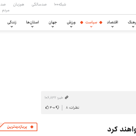
شبکه۱۰۰
صدسالگی
هم‌زبان
صدا
مردم
هنگ
اقتصاد
سیاست
ورزش
جهان
استان‌ها
زندگی
خبر: ۱۰۶٬۸۲۷
نظرات: ۸
۰
-
۴
اهند کرد
پربازدیدترین