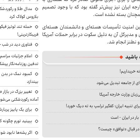
جه ایران نیز پیش‌تر گفته بود که با وجود تصمیم
مدال طلا و رکوردشکنی
همچنان بسته نشده است.
بلاروس کولاک کرد
مین امنیت تأسیسات هسته‌ای و دانشمندان هسته‌ای
حمله تند لوئیز فیگو 
س و مدیرکل آن به دلیل سکوت در برابر حملات آمریکا
فریبکارترینی!
 نطنز انجام شد.
فناوری دید در شب 
اعلام جزئیات مراسم 
 باشید
تدفین روزنامه‌نگار پیشک
نه خریداریم!
کمبود نمک در بدن می
بیندازد
ای از جامعه تبدیل می‌شود
تغییر بزرگ در بازار 
بان وزارت خارجه آمریکا
آماده رکوردشکنی می‌شو
ای تنبیه ایران؛ کفگیر ترامپ به ته دیگ خورد!
برای یک پاییز پربار
بار در ایران - است
ببینید تورم چگونه کم
ا در قبال «توافق» چیست؟
اگر پشه‌ها نابود شو