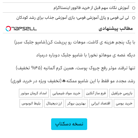
آموزش نکات مهم قبل از خرید فالوور اینستاگرام
لی لی فومی و پازل آموزشی فومی؛ بازی آموزشی جذاب برای رشد کودکان
مطالب پیشنهادی
با یک پنجم هزینه ی کاشت، موهات رو پرپشت کن(شامپو جلبک سبز)
دیگه غصه ی موهاتو نخور! با شامپو جلبک دوباره درمیاد
تنها ترفند موثر رفع چروک پوست، همین کرم آلمانیه (45% تخفیف)
رشد مجدد مو فقط با این شامپو ممکنه🔥(تخفیف ویژه در خرید فوری)
بازرسی جرثقیل
فرم ساز آنلاین
خرید مواد شیمیایی
امداد کرمان موتور
خرید یوسی
اقتصاد ایرانی
بهترین بروکر
ارز دیجیتال
بلیط اتوبوس
نسخه دسکتاپ