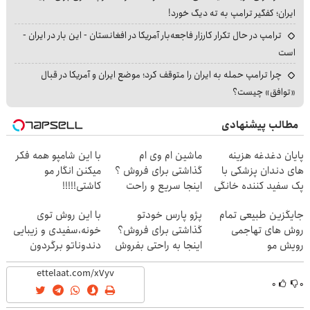
ایران؛ کفگیر ترامپ به ته دیگ خورد!
ترامپ در حال تکرار کارزار فاجعه‌بار آمریکا در افغانستان - این بار در ایران -
است
چرا ترامپ حمله به ایران را متوقف کرد؛ موضع ایران و آمریکا در قبال
«توافق» چیست؟
مطالب پیشنهادی
پایان دغدغه هزینه
ماشین ام وی ام
با این شامپو همه فکر
های دندان پزشکی با
گذاشتی برای فروش ؟
میکنن انگار مو
پک سفید کننده خانگی
اینجا سریع و راحت
کاشتی!!!!!
بفروش
جایگزین طبیعی تمام
پژو پارس خودتو
با این روش توی
روش های تهاجمی
گذاشتی برای فروش؟
خونه،سفیدی و زیبایی
رویش مو
اینجا به راحتی بفروش
دندوناتو برگردون
(40%off)
۰
۰