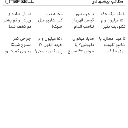
مطالب پیشنهادی
با یک برگ چک
با چربیسوز
محاله پیدا
درمان ساده ی
150 میلیون وام
گیاهی قهرمان
کنی،شامپو مثل
ریزش و کم پشتی
تکنولایف بگیر
تناسب اندام
جلبک!
مو کشف شد!
شو60%تخفیف
ضدریزش+رویش
تا عید امسال، با
ساینا میخوای
150 میلیون وام
جراحی کمر
مجدد40%تخفیف
شامپو تقویت
بفروشی؟ با
خرید آیفون 17
ممنوع شد⛔
موی جلبک،
خودرو45 سریع
پرومکس نارنجی!
میتونی کمرت رو
موهاتو پرپشت
میفروشی
در منزل درمان
کن!
کنی! 👈🏻
پرسش‌نامه