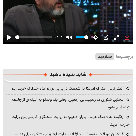
02:12
Play
Mute
Settings
PIP
Enter
Dow
fullscre
برچسب‌ها
صداوسیما
شاید ندیده باشید
آشکارترین اعتراف آمریکا به شکست در برابر ایران؛ ایده خلاقانه خریداریم!
مجتبی شکوری در راهپیمایی اربعین؛ وقتی یک ویدئو به آیینه‌ای از جامعه
تبدیل می‌شود
چگونه به «جنگ هرمز» پایان دهیم؛ به روایت سخنگوی فارسی‌زبان وزارت
خارجه آمریکا
فراخوان دریافت ایده‌های «خلاقانه و نامتعارف» در پنتاگون برای تنبیه