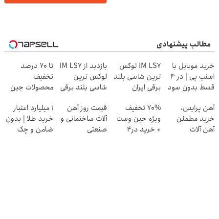
مطالب پیشنهادی
خرید موبایل با
IM LS7 لوکس
بازدید از IM LS7
تا 70 درصد
اسنپ پی | در ۴
ترین شاسی بلند
لوکس ترین
تخفیف
قسط بدون سود
برقی ایران
شاسی بلند برقی
محصولات جین
و کارمزد!
ایران در باشگاه
وست + خرید در
آهن پرایس،
70% تخفیف
قیمت روز آهن
۱ میلیارد اعتبار
انقلاب
4 قسط
خرید مطمئن
ویژه جین وست
آلات ساختمانی و
خرید طلا | بدون
آهن آلات
+ خرید در4
صنعتی
ضامن و چک
قسطه