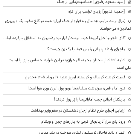
[سیدمسعود رضوی] حساسیت‌زدایی از جنگ
[جمیله کدیور] رؤیای ترامپ برای غزه
ژنرال ارشد ترامپ «دنبال راه فرار» از جنگ ایران؛ همه در کاخ سفید یک «پیروزی
نمادین» می‌خواهند
آقای تاجرنیا حال آبی‌ها خوب نیست/ قرار بود رضاییان به استقلال بازگردد اما...
ماجرای رابطه پنهانی رئیس فیفا با یک زن چیست؟
ادامه انتقاد از سخنان محمدباقر خرازی؛ در این شرایط حساس بازی با امنیت
ملی است
قیمت گوشت گوساله و گوسفند امروز شنبه ۱۷ مرداد ۱۴۰۵ +جدول
تلخ اما واقعی؛ سرنوشت میلیاردها یورو پول ایران روی هوا است!
بازیکنان ایرانی جیب اماراتی‌ها را پُر پول کردند!
ارزیابی اجرای طرح نظام ارجاع دشتستان در سفر وزیر بهداشت
ورود پای مرغ آذربایجان غربی به بازارهای چین و ویتنام
انهدام باند قاچاق ۵ میلیون لیتری سوخت در بندرعباس