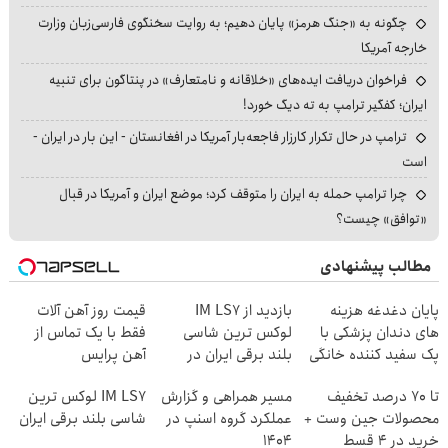
چگونه به «جنگ هرمز» پایان دهیم؛ به روایت سخنگوی فارسی‌زبان وزارت
خارجه آمریکا
فراخوان دریافت ایده‌های «خلاقانه و نامتعارف» در پنتاگون برای تنبیه
ایران؛ کفگیر ترامپ به ته دیگ خورد!
ترامپ در حال تکرار کارزار فاجعه‌بار آمریکا در افغانستان - این بار در ایران -
است
چرا ترامپ حمله به ایران را متوقف کرد؛ موضع ایران و آمریکا در قبال
«توافق» چیست؟
مطالب پیشنهادی
پایان دغدغه هزینه
بازدید از IM LS7
قیمت روز آهن آلات
های دندان پزشکی با
لوکس ترین شاسی
فقط با یک تماس از
پک سفید کننده خانگی
بلند برقی ایران در
آهن پرایس
باشگاه انقلاب
تا 70 درصد تخفیف
مسیر همراهی و گزارش
IM LS7 لوکس ترین
محصولات جین وست +
عملکرد گروه اسنپ در
شاسی بلند برقی ایران
خرید در 4 قسط
۱۴۰۴