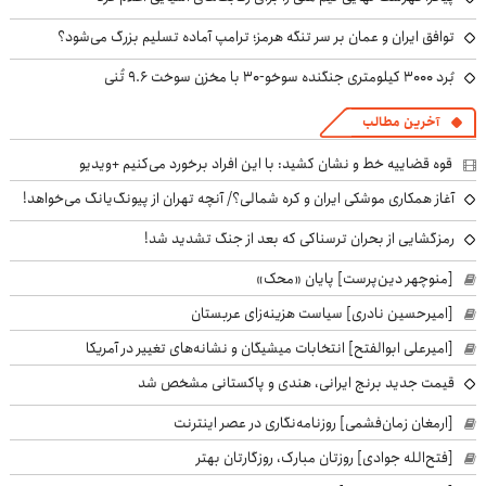
توافق ایران و عمان بر سر تنگه هرمز؛ ترامپ آماده تسلیم بزرگ می‌شود؟
بُرد ۳۰۰۰ کیلومتری جنگنده سوخو-۳۰ با مخزن سوخت ۹.۶ تُنی
آخرین مطالب
قوه قضاییه خط و نشان کشید: با این افراد برخورد می‌کنیم +ویدیو
آغاز همکاری موشکی ایران و کره شمالی؟/ آنچه تهران از پیونگ‌یانگ می‌خواهد!
رمزگشایی از بحران ترسناکی که بعد از جنگ تشدید شد!
[منوچهر دین‌پرست] پایان «محک»
[امیرحسین نادری] سیاست هزینه‌زای عربستان
[امیرعلی ابوالفتح] انتخابات میشیگان و نشانه‌های تغییر در آمریکا
قیمت جدید برنج ایرانی، هندی و پاکستانی مشخص شد
[ارمغان زمان‌فشمی] روزنامه‌نگاری در عصر اینترنت
[فتح‌الله جوادی] روزتان مبارک، روزگارتان بهتر