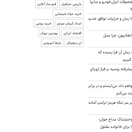
ولات ایران‌خودرو و سایپا
بازرسی جرثقیل
فرم ساز آنلاین
خرید مواد شیمیایی
کا زمان و جزئیات توافق جدید
امداد کرمان موتور
خرید یوسی
اقتصاد ایرانی
بهترین بروکر
انقلابیون؛ چرا عمل
ارز دیجیتال
بلیط اتوبوس
 زمان آن فرا رسیده که
گیریم
گنده پیشرفته روسیه بر فراز اروپای
هم داد؛ می‌ایستم و در برابر
بت می‌کنم
ر سر تنگه هرمز؛ ترامپ آماده
وحشتناک مداح جوان؛
 برای خانواده مقتول