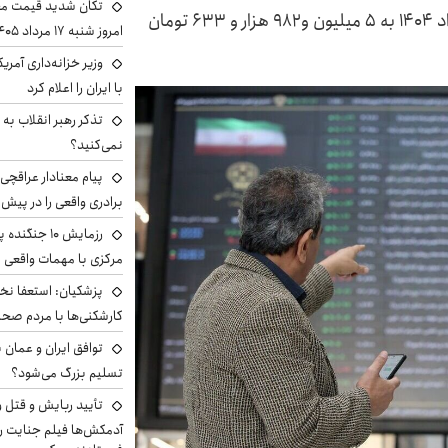
تکان شدید قیمت محص
ارزش سهام عدالت ۵۳۲ هزار تومانی امروز ۱۹ مرداد ۱۴۰۴ به ۵ میلیون و۹۸۲ هزار و ۶۳۳ تومان
امروز شنبه ۱۷ مرداد ۱۴۰۵
وزیر خزانه‌داری آمری
با ایران را اعلام کرد
تذکر رهبر انقلاب به 
نمی‌کنید؟
پیام معنادار عراقچی:
برادری واقعی را در پیش 
رزمایش ۱۰ جن
مرکزی با مهمات واقعی
پزشکیان: استعفا نخوا
کارشکنی‌ها با مردم صح
توافق ایران و عمان ب
تسلیم بزرگ می‌شود؟
تأیید ربایش و قتل 
آدمکش‌ها فیلم جنایت را