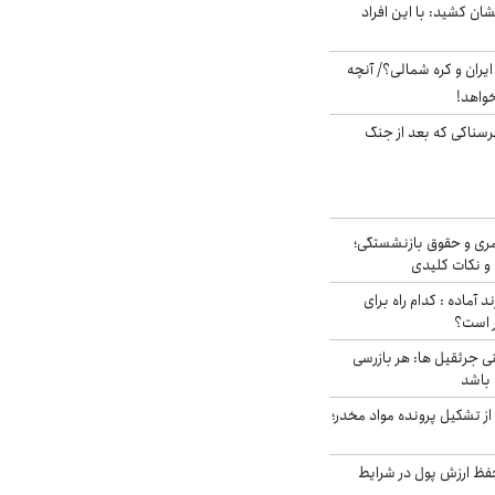
ان کشید: با این افراد
یران و کره شمالی؟/ آنچه
خواهد!
رسناکی که بعد از جنگ
ری و حقوق بازنشستگی؛
و نکات کلیدی
د آماده : کدام راه برای
ر است؟
ی جرثقیل ها: هر بازرسی
 باشد
از تشکیل پرونده مواد مخدر؛
فظ ارزش پول در شرایط