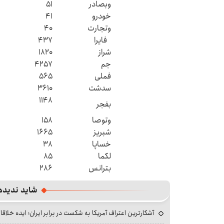
وبصادر
۵۱
خودرو
۴۱
وتجارت
۴۰
فایرا
۴۳۷
شراز
۱۸۲۰
جم
۴۲۵۷
فملی
۵۶۵
سدشت
۳۶۱۰
۱۱۴۸
بفجر
وتوصا
۱۵۸
شبریز
۱۶۶۵
خساپا
۳۸
لکما
۸۵
بترانس
۲۸۶
شاید ندیده
آشکارترین اعتراف آمریکا به شکست در برابر ایران؛ ایده خلاقا