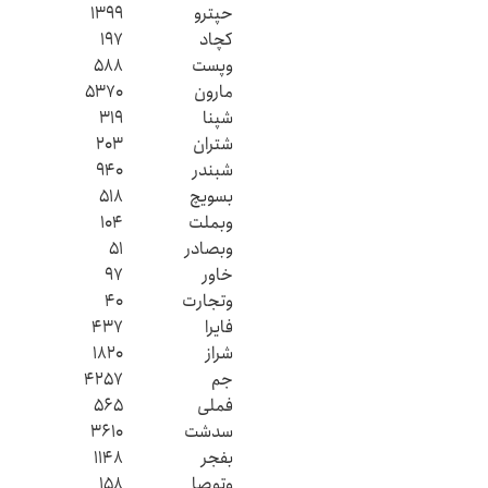
حپترو
۱۳۹۹
کچاد
۱۹۷
وپست
۵۸۸
مارون
۵۳۷۰
شپنا
۳۱۹
شتران
۲۰۳
شبندر
۹۴۰
بسویچ
۵۱۸
وبملت
۱۰۴
وبصادر
۵۱
خاور
۹۷
وتجارت
۴۰
فایرا
۴۳۷
شراز
۱۸۲۰
جم
۴۲۵۷
فملی
۵۶۵
سدشت
۳۶۱۰
بفجر
۱۱۴۸
وتوصا
۱۵۸