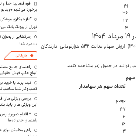
قوه قضاییه خط و نش
۴۱
برخورد می‌کنیم +ویدیو
۳۶
آغاز همکاری موشکی ا
۲۲
تهران از پیونگ‌یانگ می‌
۳
رمزگشایی از بحران ت
تشدید شد!
پس از پایان معاملات امروز بازار بورس ایران (۱۹ مرداد ۱۴۰۴) ارزش سهام عدالت ۵۳۲ هزارتومانی دارندگان
بازرگانی
راهنمای جامع مستم
انواع حکم، فیش حقوقی 
 سهم
ثبت برند یا خرید برن
تعداد سهم هر سهامدار
کسب‌وکار شما مناسب‌ت
بررسی ویژگی های فن
۲۲۹۲
این ویژگی ها را باید بلد
۴۷
۷ اقدام ضروری پس 
۴
راهنمای خانواده‌ها
۱۶
راهی مطمئن برای ح
۳