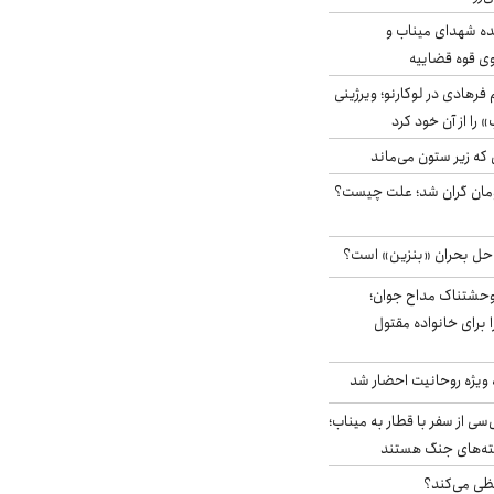
ه شهدای میناب و
وی قوه قضاییه
رهادی در لوکارنو؛ ویرژینی
» را از آن خود کرد
 که زیر ستون می‌ماند
ر آزاد ۲هزار تومان گران شد؛ علت چیست؟
 حل بحران «بنزین» است؟
وحشتناک مداح جوان؛
 برای خانواده مقتول
ه ویژه روحانیت احضار شد
سی از سفر با قطار به میناب؛
شته‌های جنگ هستند
ی می‌کند؟