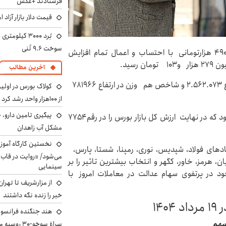
فرستادند +عکس
قیمت دلار بازار آزاد امروز شنب
سوخت ۹.۶ تُنی
امروز یکشنبه (۱۹ مرداد ۱۴۰۴)، ارزش سهام عدالت ۴۹۰ هزارتومانی با احتساب و اعمال تمام افزایش
آخرین مطالب
شاخص کل بازار بورس نیز با ۸۹۷۵ واحد کاهش در ارتفاع ۲.۵۶۲.۰۷۳ و شاخص هم وزن در ارتفاع ۷۸۱۹۶۶
کولاک بورس در اول
از ۱۰۰هزار واحد رشد کرد
پیگیری تامین دارو، 
ارزش معاملات امروز بازار بورس ۱۳۵۵ میلیارد تومان بود که در نهایت ارزش کل بازار بورس را در رقم۷۷۵۴
مشکل آب زاهدان
نخستین کارگاه آموزش
ادهای فولاد، شپدیس، نوری، رمپنا، شستا، پارس،
می‌شود/ «روایت در قاب
رمز، خاور، کگهر و انتخاب بیشترین تاثیر را بر
سینمایی
 در پرتفوی سهام عدالت در معاملات امروز با
از مزارشریف تا تهران
خبر را زنده نگه داشتند
هند جنگنده فرانسوی ر
سهم
سراغ سوخو-30 روسیه می‌رود