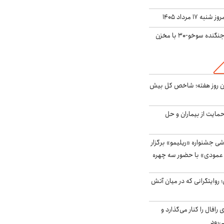
ه ۱۷ مرداد ۱۴۰۵
بُرد ۳۰۰۰ کیلومتری جنگنده سوخو-۳۰ با مخزن
ین روز هفته؛ شاخص کل بیش
حمایت از بیماران و حل
ی جشنواره «ریلیمو» برگزار
 عمودی» با حضور سه چهره
؛ روایتگرانی که در میان آتش
افال را کنار می‌گذارد و