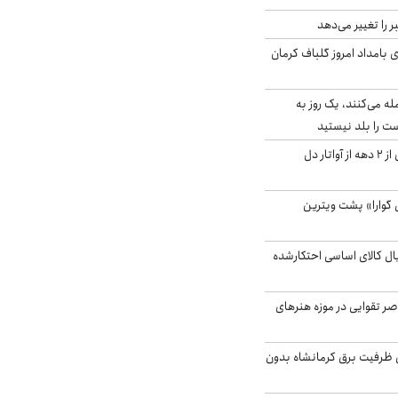
را تغییر می‌دهد
 ۴.۶ ریشتری بامداد امروز گلباف کرمان
له می‌کنند، یک روز به
ت را بلد نیستید
آیا جیمز کامرون پس از ۲ دهه از آواتار دل
گوارا» پشت ویترین
یارد ریال کالای اساسی احتکارشده
ر تقوایی در موزه هنرهای
۳ مگاواتی ظرفیت برق کرمانشاه بدون