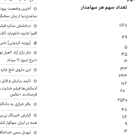
تعداد سهم هر سهامدار
آخرین وضعیت پروند
ساعدی‌نیا از زبان سخنگ
۱۱۶۸
درخشش ستاره فیلم ف
افیرا جایزه «لئوپارد کلاب
۴۹
[روزبه کردونی] نامی
۵
دلار بازا
۴۵
+نرخ امروز ۱۷ مرداد
۳
۱۴۳
این داروی تلخ چاره
۲۴۴
تأیید ربایش و قتل 
۱۰۷
آدمکش‌ها فیلم جنایت را
۸۰
فرستادند +عکس
۲۵۲۰
باقر خرازی به دادگا
۴۸
گزارش خبرنگار بی‌بی‌
۱۱۶
همه در ایران سوگوار ک
۹
۳
لیونل مسی خداحافظ