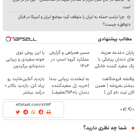
است
چرا ترامپ حمله به ایران را متوقف کرد؛ موضع ایران و آمریکا در قبال
«توافق» چیست؟
مطالب پیشنهادی
پایان دغدغه هزینه
مسیر همراهی و گزارش
با این روش توی
های دندان پزشکی با
عملکرد گروه اسنپ در
خونه،سفیدی و زیبایی
پک سفید کننده خانگی
۱۴۰۴
دندوناتو برگردون
(40%off)
وقتشه فروشگاهت
به لبخندت زیبایی بده!
بازدید آنلاین‌شاپت رو
بیشتر بفروشه ( همین
(خرید ژل سفیدکننده
زیاد کن، بازدید بالاتر =
الان ثبت نام کن )
دندان با40%تخفیف)
درآمد بیشتر
۰
۰
شما چه نظری دارید؟