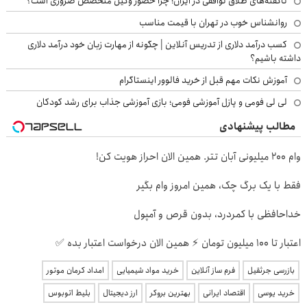
ناگفته‌های طلاق توافقی در ایران؛ چرا حضور وکیل متخصص ضروری است؟
روانشناس خوب در تهران با قیمت مناسب
کسب درآمد دلاری از تدریس آنلاین | چگونه از مهارت زبان خود درآمد دلاری
داشته باشیم؟
آموزش نکات مهم قبل از خرید فالوور اینستاگرام
لی لی فومی و پازل آموزشی فومی؛ بازی آموزشی جذاب برای رشد کودکان
مطالب پیشنهادی
وام 200 میلیونی آبان تتر. همین الان احراز هویت کن!
فقط با یک برگ چک، همین امروز وام بگیر
خداحافظی با کمردرد، بدون قرص و آمپول
اعتبار تا ۱۰۰ میلیون تومان ⚡ همین الان درخواست اعتبار بده ✅
بازرسی جرثقیل
فرم ساز آنلاین
خرید مواد شیمیایی
امداد کرمان موتور
خرید یوسی
اقتصاد ایرانی
بهترین بروکر
ارز دیجیتال
بلیط اتوبوس