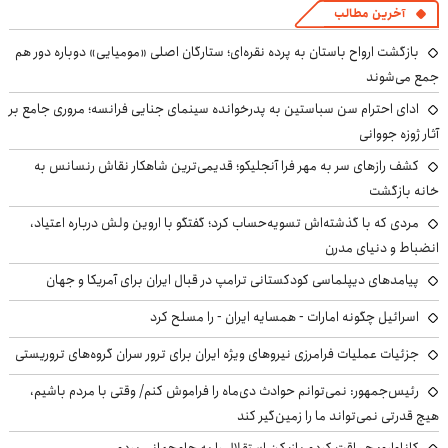
آخرین مطالب
بازگشت ارواح باستان به پرده نقره‌ای؛ ستارگان اصلی «مومیایی» دوباره دور هم
جمع می‌شوند
ادای احترام سن سباستین به پدرخوانده سینمای جنایی فرانسه؛ مروری جامع بر
آثار ژوزه جووانی
کشف رازهای سر به مهر فرا آنجلیکو؛ قدیمی‌ترین شاهکار نقاش رنسانس به
خانه بازگشت
مردی که با گذشته‌اش تسویه‌حساب کرد؛ گفتگو با اروین ولش درباره اعتیاد،
انضباط و دنیای مدرن
پیامدهای دیپلماسی کودکستانی ترامپ در قبال ایران برای آمریکا و جهان
اسرائیل چگونه امارات - همسایه ایران - را مسلح کرد
جزئیات عملیات فرامرزی نیروهای ویژه ایران برای ترور سران گروه‌های تروریستی
رئیس‌جمهور: نمی‌توانم حوادث دی‌ماه را فراموش کنم/ وقتی با مردم باشیم،
هیچ قدرتی نمی‌تواند ما را زمین‌گیر کند
کاناوارو: حماقت کردم بازیکن استقلال را به جام‌جهانی بردم