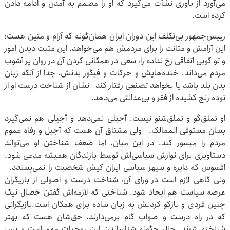
می‌آورد از باوری نشأت می‌گیرد که او را مصمم به آمدن و ادامه دادن
کرده است.
رییس‌جمهور بی‌تکلف این دوران ایران همان‌گونه که آرام و متین هست؛
این آرامش و متانت را برای مردمش هم می‌خواهد. این مثبت دیدن امور
و تو گویی اتفاقی رخ نداده را، سعی در همگانی کردن آن در روان پر آشوب
مردم می‌داند. خنده‌هایش و حرکات و فیگور بدنش، جدا از آنکه زبان
بدن بلد باشد یا بخواهد تصنعی رفتار کند نشان از شناخت درست او از
توده رنج کشیده از فقر و بی‌عدالتی می‌دهد.
او تملق‌گو و تملق‌شنو نیست. آجیلی نمی‌دهد و آجیلی هم نمی‌گیرد
بسان مستوفی الممالک. ولی مشتاق آن هست که آجیل و رفاه عموم
مردم را میسور کند. در این میان، اما ضعف شناختن او می‌تواند
دستاویزی برای نوازش سیاسی‌اش توسط بازندگان همیشه مدعی شود.
افسوس که دایره و سپهر سیاسی ایران کیش شخصیت را نمی‌پسندد.
ولی گاهی لازم است در ورای آن، شناخت درست و اصولی از بازیگران
عرصه سیاست هم ایجاد شود. شناختی که لازمه‌اش گفتن خصال نیک
چنین فردی و بازگو کردنش به زبان ساده برای همگان است.بازیگرانی
که در راه درست و صواب گام برمی‌دارند، حق‌شان هست که بهتر
شناخته شوند. حال چگونه شناساندن این روحیات مهم است و بس