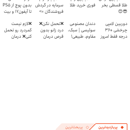
طلا قسطی بخر
فوری خرید طلا
سرمایه در گردش
بدون پوچ از PS5
😎😍
فروشندگان =>
تا آیفون17 و بیت
فروشگاهت رو
کوین 🔥
دوربین لامپی
دندان مصنوعی
❌تحمل نکن❌
❌لازم نیست
ثبت کن
چرخشی 360
سوئیسی | سبک،
درد زانو بدون
کمردرد رو تحمل
درجه فقط امروز
مقاوم، طبیعی!
قرص درمان
کنی❌ درمان
حراج شد🔥
ویزیت
میشه (پرسشنامه
بدون جراحی و
پرداخت درب
رایگان+پرداخت
رو پر کن)
قرص
منزل
اقساطی😍
(پرسشنامه)
پربازدیدترین
پربحث‌ترین