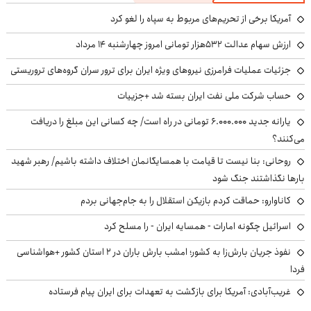
آمریکا برخی از تحریم‌های مربوط به سپاه را لغو کرد
ارزش سهام عدالت ۵۳۲هزار تومانی امروز چهارشنبه ۱۴ مرداد
جزئیات عملیات فرامرزی نیروهای ویژه ایران برای ترور سران گروه‌های تروریستی
حساب‌ شرکت ملی نفت ایران بسته شد +جزییات
یارانه جدید ۶.۰۰۰.۰۰۰ تومانی در راه است/ چه کسانی این مبلغ را دریافت
می‌کنند؟
روحانی: بنا نیست تا قیامت با همسایگانمان اختلاف داشته باشیم/ رهبر شهید
بارها نگذاشتند جنگ شود
کاناوارو: حماقت کردم بازیکن استقلال را به جام‌جهانی بردم
اسرائیل چگونه امارات - همسایه ایران - را مسلح کرد
نفوذ جریان بارش‌زا به کشور؛ امشب بارش باران در ۲ استان کشور +هواشناسی
فردا
غریب‌آبادی: آمریکا برای بازگشت به تعهدات برای ایران پیام فرستاده