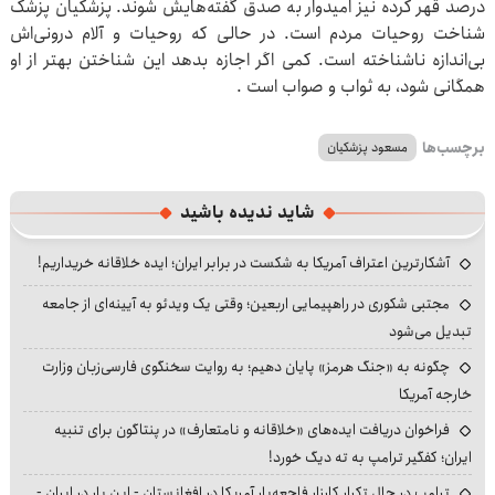
درصد قهر کرده نیز امیدوار به صدق گفته‌هایش شوند. پزشکیان پزشک
شناخت روحیات مردم است. در حالی که روحیات و آلام درونی‌اش
بی‌اندازه ناشناخته است. کمی اگر اجازه بدهد این شناختن بهتر از او
همگانی شود، به ثواب و صواب است .
برچسب‌ها
مسعود پزشکیان
شاید ندیده باشید
آشکارترین اعتراف آمریکا به شکست در برابر ایران؛ ایده خلاقانه خریداریم!
مجتبی شکوری در راهپیمایی اربعین؛ وقتی یک ویدئو به آیینه‌ای از جامعه
تبدیل می‌شود
چگونه به «جنگ هرمز» پایان دهیم؛ به روایت سخنگوی فارسی‌زبان وزارت
خارجه آمریکا
فراخوان دریافت ایده‌های «خلاقانه و نامتعارف» در پنتاگون برای تنبیه
ایران؛ کفگیر ترامپ به ته دیگ خورد!
ترامپ در حال تکرار کارزار فاجعه‌بار آمریکا در افغانستان - این بار در ایران -