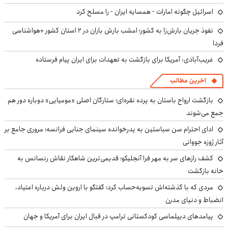
اسرائیل چگونه امارات - همسایه ایران - را مسلح کرد
نفوذ جریان بارش‌زا به کشور؛ امشب بارش باران در ۲ استان کشور +هواشناسی
فردا
غریب‌آبادی: آمریکا برای بازگشت به تعهدات برای ایران پیام فرستاده
آخرین مطالب
بازگشت ارواح باستان به پرده نقره‌ای؛ ستارگان اصلی «مومیایی» دوباره دور هم
جمع می‌شوند
ادای احترام سن سباستین به پدرخوانده سینمای جنایی فرانسه؛ مروری جامع بر
آثار ژوزه جووانی
کشف رازهای سر به مهر فرا آنجلیکو؛ قدیمی‌ترین شاهکار نقاش رنسانس به
خانه بازگشت
مردی که با گذشته‌اش تسویه‌حساب کرد؛ گفتگو با اروین ولش درباره اعتیاد،
انضباط و دنیای مدرن
پیامدهای دیپلماسی کودکستانی ترامپ در قبال ایران برای آمریکا و جهان