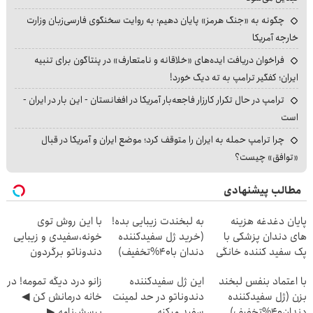
چگونه به «جنگ هرمز» پایان دهیم؛ به روایت سخنگوی فارسی‌زبان وزارت
خارجه آمریکا
فراخوان دریافت ایده‌های «خلاقانه و نامتعارف» در پنتاگون برای تنبیه
ایران؛ کفگیر ترامپ به ته دیگ خورد!
ترامپ در حال تکرار کارزار فاجعه‌بار آمریکا در افغانستان - این بار در ایران -
است
چرا ترامپ حمله به ایران را متوقف کرد؛ موضع ایران و آمریکا در قبال
«توافق» چیست؟
مطالب پیشنهادی
پایان دغدغه هزینه
به لبخندت زیبایی بده!
با این روش توی
های دندان پزشکی با
(خرید ژل سفیدکننده
خونه،سفیدی و زیبایی
پک سفید کننده خانگی
دندان با40%تخفیف)
دندوناتو برگردون
(40%off)
با اعتماد بنفس لبخند
این ژل سفیدکننده
زانو درد دیگه تمومه! در
بزن (ژل سفیدکننده
دندوناتو در حد لمینت
خانه درمانش کن ◀
دندان40%تخفیف)
سفید میکنه
پرسش‌نامه ▶