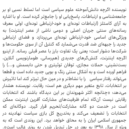
نویسنده اگرچه دانش‌آموخته علوم سیاسی است اما تسلط نسبی او بر
جامعه‌شناسی و ارتباطات، پاسخ‌یابی او را جامع‌تر کرده است. او با اشاره
به آرای کاستلز (ارتباطات توده‌ای و خود-ارتباطی توده‌ای، اولی معرف
رسانه‌های سنتی جریان اصلی و دومی ناشی از عصر اینترنت) به
ویژگی‌های اساسی خود-‌ارتباطی توده‌ای می‌پردازد و فضای ارتباطی
جدید را جبهه‌ای ضد قدرت می‌شمارد که کنترل آن از سوی حکومت‌ها و
شرکت‌ها دشوار است؛ یعنی یک تفاوت بارز با عصر قبلی رسانه. از اینرو
اگرچه اینترنت، کنش‌گرهای جدیدی (هم‌رسانی، طومارنویسی آنلاین،
بست‌نشینی، حملات مجازی، توفان توئیتری و حتی دابسمش و...) را
فراهم آورده است و به اَشکال سنتی رنگ و بویی جدید داده است و قطعا
می‌تواند رفتار سیاسی را با نشاط‌تر و در عین حال تیزتر کند اما تاثیرش
بر انتخابات، تابع متغیر مهم دیگری هم است: رقابت. نویسنده هشدار
می‌دهد: «چنانچه اکثر شهروندان بر این دیدگاه باشند که انتخابات
رقابتی نیست آن‌گاه تمام ظرفیت‌های مشارکت آفرین اینترنت ممکن
است در خدمت دو گانه مشارکت/تحریم قرار گیرد. دوگانه‌ای که
انتخابات را تضعیف می‌کند و به‌تدریج کل بازی سیاست نهادینه در
جمهوری اسلامی ایران را به محاق خواهد برد. این روندی است که به
ویژه از سال ١٣٩٨ به بعد در حل تبدیل شدن به روند غالب است».