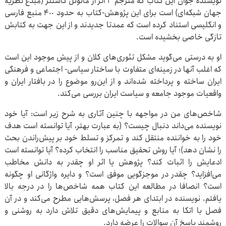
نویسنده جوان این کتاب که مترجم ٣ اثر از مانوئل کاستلز (مبدع نظریه
جهان شبکه‌ای) است برای این پژوهش-کتاب به حدود ۴٠٠ منبع فارسی
و انگلیسی استناد کرده است که عمدتا جدیدند و از این جهت به کتابش
تازگی خاصی بخشیده است.
او به درستی می‌گوید مشکل تئوری‌های کلان و از پیش موجود این است
که اغلب آنها در زمینه‌ای متفاوت با ساختار سیاسی- اجتماعی و فرهنگی
ایران ساخته و پرداخته شده‌اند و از این‌رو موضوع را در بافتار ایران و
واقعیات موجود جامعه و سیاست ایران بررسی می‌کند.
شاخص‌های من در مواجهه با چنین آثاری به شرح زیر است: آیا خود
نویسنده می‌داند دنبال چیست؟ (به عبارت بهتر، آیا توانسته است هدف
خود را به خواننده منتقل کند و تمرکز و تسلط خود بر پیش‌راندن بحث
را نشان دهد)؛ آیا روش تحقیق مناسب را انتخاب کرده؟ آیا توانسته است
ادعایش را اثبات کند؟ پژوهش یا اثر او چقدر به دانش مخاطب
می‌افزاید؟ چقدر در موجزگویی موفق است؟ و دایره واژگانی او چگونه
است؟ انصافا در مطالعه این کتاب همه شاخص‌ها را در درجه بالا
یافتم. نویسنده در ابتدای هر فصل، پرسش‌هایی مطرح می‌کند و در آن
فصل با اتکا به منابع و پیمایش‌های دقیق تلاش دارد به روشنی و
روشمند پاسخ آن سوالات را عرضه دارد.