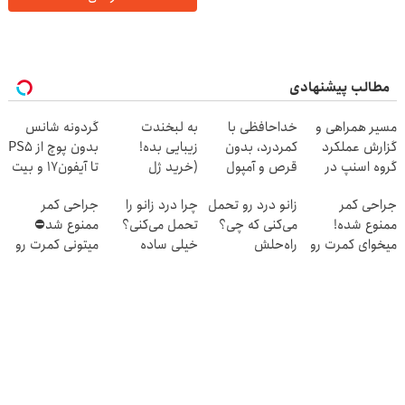
مطالب پیشنهادی
مسیر همراهی و
خداحافظی با
به لبخندت
گردونه شانس
گزارش عملکرد
کمردرد، بدون
زیبایی بده!
بدون پوچ از PS5
گروه اسنپ در
قرص و آمپول
(خرید ژل
تا آیفون17 و بیت
۱۴۰۴
سفیدکننده
کوین 🔥
جراحی کمر
زانو درد رو تحمل
چرا درد زانو را
جراحی کمر
دندان
ممنوع شده!
می‌کنی که چی؟
تحمل می‌کنی؟
ممنوع شد⛔
با40%تخفیف)
میخوای کمرت رو
راه‌حلش
خیلی ساده
میتونی کمرت رو
در منزل درمان
همین‌جاست!
درمنزل درمانش
در منزل درمان
کنی؟
کن
کنی! 👈🏻
((پرسش‌نامه))
پرسش‌نامه