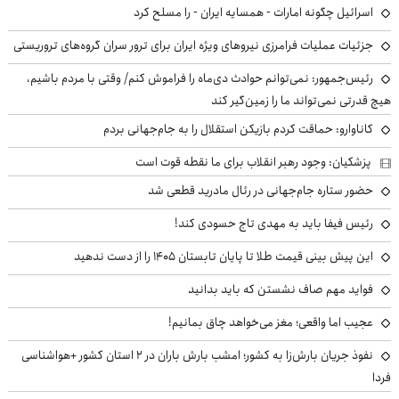
اسرائیل چگونه امارات - همسایه ایران - را مسلح کرد
جزئیات عملیات فرامرزی نیروهای ویژه ایران برای ترور سران گروه‌های تروریستی
رئیس‌جمهور: نمی‌توانم حوادث دی‌ماه را فراموش کنم/ وقتی با مردم باشیم،
هیچ قدرتی نمی‌تواند ما را زمین‌گیر کند
کاناوارو: حماقت کردم بازیکن استقلال را به جام‌جهانی بردم
پزشکیان: وجود رهبر انقلاب برای ما نقطه قوت است
حضور ستاره جام‌جهانی در رئال مادرید قطعی شد
رئیس فیفا باید به مهدی تاج حسودی کند!
این پیش بینی قیمت طلا تا پایان تابستان ۱۴۰۵ را از دست ندهید
فواید مهم صاف نشستن که باید بدانید
عجیب اما واقعی؛ مغز می‌خواهد چاق بمانیم!
نفوذ جریان بارش‌زا به کشور؛ امشب بارش باران در ۲ استان کشور +هواشناسی
فردا