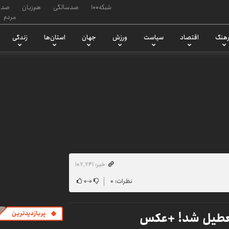
شبکه۱۰۰
صدسالگی
هم‌زبان
صدا
مردم
هنگ
اقتصاد
سیاست
ورزش
جهان
استان‌ها
زندگی
خبر: ۱۰۷٬۷۴۱
نظرات: ۰
۰
-
۰
 تعطیل شد! +عکس
پربازدیدترین