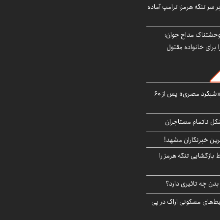
ر سر تنگه هرمز؛ ترامپ آماده
وحشتناک مداح جوان؛
 برای خانواده مقتول
مشاهده پرنده نادر «شبگرد مصری» پس از ۶۰
مشکل ناتمام مستاجران
رین خبرنگاران مشهد!
بازگشایی تنگه هرمز را
دن چه تاثیری دارد؟
یط‌های مسکونی اراک در پی