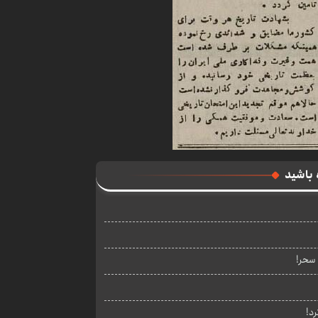
 باشید
 سحر!
د!