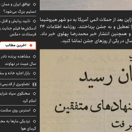
توافق ایران و عمان ب
تسلیم بزرگ می‌شود؟
 ۲۴ مرداد ۱۳۲۴ با اعلام تسلیم ژاپن بعد از حملات اتمی آمریکا به دو شهر هیروشیما
تأیید ربایش و قتل 
و ناکازاکی، همه کشورهای عضو جبهه متفقین یک روز را تعطیل و به جشن پرداختند. روزنامه اطلاعات ۲۴
آدمکش‌ها فیلم جنایت را
ی کشور و همچنین انتشار خبر محمدرضا پهلوی خبر داد.
فرستادند +عکس
سال در یکی از روزهای جشن تماشا کنید.
آخرین مطالب
سال غیبت در نهاوند
بازار اجاره خانه و 
تصاویری از قدیمی‌ت
سخنگوی سپاه شرایط 
اعلام کرد
استرس روی سلامت ب
نزدیکی مارها به مح
گرمای هوا