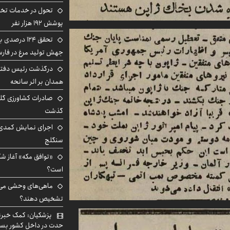
تحول در خدمات تخص
پوشش ۱۹۲ هزار نفر
تحقق ۱۲۴ درص
جهش تولید مرغ در فار
درگذشت رئیس دفتر ن
همدان بر اثر سانحه
گذشت
اجرای نمایش کمدی 
سنگلج
«توافق مکه» آغاز ش
است؟
ماهی‌های وحشی می‌تو
تشخیص دهند؟
پزشکیان: کمک خبرنگ
حدت در داخل کشور بسی