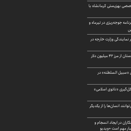
صی بهزیستی کرمانشاه با
دی برنامه جوجه‌ریزی در تیرماه و
س
مایندگی وزارت خارجه در
صادرات کشاورزی گلستان از مرز ۴۲ میلیون دلار
«سبیل السلطنه» در
کل‌گیری «ناتوی اسلامی»
انند انسان‌ها را از یکدیگر
اران در ایجاد انسجام و
ار مهم است +ویدیو