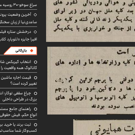
سراغ سوخو-30 روسیه می‌رود
آخرین وضعیت پروند
ساعدی‌نیا از زبان سخنگ
درخشش ستاره فیلم ف
افیرا جایزه «لئوپارد کلاب
بازرگانی
انتخاب گیربکس شاف
کاتالوگ همه واقعیت را 
تغییر کرده است؟
چراغ سقفی توکار؛ ان
بزرگ در طراحی داخلی
راهنمای جامع مستم
انواع حکم، فیش حقوقی 
ثبت برند یا خرید برن
کسب‌وکار شما مناسب‌ت