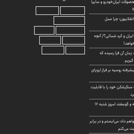
ولات ایران‌خودرو و سایپا
بازرسی جرثقیل
فرم ساز آنلاین
انقلابیون؛ چرا عمل
خرید مواد شیمیایی
امداد کرمان موتور
خرید یوسی
یران و کره شمالی؟/ آنچه
اقتصاد ایرانی
بهترین بروکر
خواهد!
ارز دیجیتال
بلیط اتوبوس
 زمان آن فرا رسیده که
گیریم
گنده پیشرفته روسیه بر فراز اروپای
نگرشکن خود را با قابلیت
رد
قیمت گوشت گوساله و گوسفند امروز شنبه ۱۷
هم داد؛ می‌ایستم و در برابر
بت می‌کنم