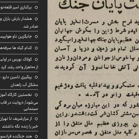
برکناری امیر قلعه‌ن
هشدار بارش باران و
صادر شد
جایگزین ناو هواپیما
کدام گیاه ها سرفه‌ه
کولاک بورس در اول
از ۱۰۰هزار واحد رشد کرد
پیگیری تامین دارو، 
مشکل آب زاهدان
نخستین کارگاه آموزش
می‌شود/ «روایت در قاب
سینمایی
از مزارشریف تا تهران
خبر را زنده نگه داشتند
هند جنگنده فرانسوی ر