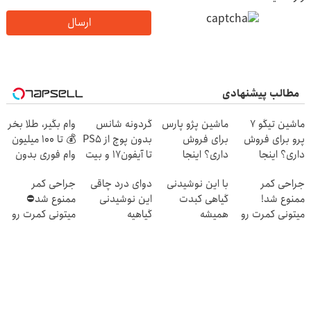
ارسال
مطالب پیشنهادی
ماشین تیگو 7
ماشین پژو پارس
گردونه شانس
وام بگیر، طلا بخر
پرو برای فروش
برای فروش
بدون پوچ از PS5
💰 تا 100 میلیون
داری؟ اینجا
داری؟ اینجا
تا آیفون17 و بیت
وام فوری بدون
سریع بفروشش
سریع بفروشش
کوین 🔥
ضامن
جراحی کمر
با این نوشیدنی
دوای درد چاقی
جراحی کمر
ممنوع شد!
گیاهی کبدت
این نوشیدنی
ممنوع شد⛔
میتونی کمرت رو
همیشه
گیاهیه
میتونی کمرت رو
در منزل درمان
پرقدرته55%تخفیف
در منزل درمان
کنی!
کنی! 👈🏻
((پرسش‌نامه))
پرسش‌نامه