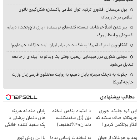
پول عربستان، فناوری ترکیه، توان نظامی پاکستان؛ شکل‌گیری ناتوی
اسلامی در خاورمیانه!
پیر شدن اصلاً خوشایند نیست؛ گفته‌های نویسنده «بازی تاج‌وتخت» درباره
افسردگی و انتظار مرگ
آشکارترین اعتراف آمریکا به شکست در برابر ایران؛ ایده خلاقانه خریداریم!
مجتبی شکوری در راهپیمایی اربعین؛ وقتی یک ویدئو به آیینه‌ای از جامعه
تبدیل می‌شود
چگونه به «جنگ هرمز» پایان دهیم؛ به روایت سخنگوی فارسی‌زبان وزارت
خارجه آمریکا
مطالب پیشنهادی
این کرم جلبک، جوری
با اعتماد بنفس لبخند
پایان دغدغه هزینه
چروکاتو صاف میکنه که
بزن (ژل سفیدکننده
های دندان پزشکی با
انگار بوتاکس کردی!
دندان40%تخفیف)
پک سفید کننده خانگی
(تخفیف ویژه)
ویدیو هولناک از جوان
به لبخندت زیبایی بده!
با این روش توی