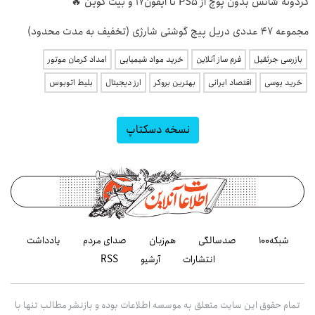
گردونه شانس بدون پوچ از PS5 تا آیفون17 و بیت کوین 🔥
مجموعه 47 عددی دریل پیچ گوشتی شارژی (تخفیف به مدت محدود)
بازرسی جرثقیل
فرم ساز آنلاین
خرید مواد شیمیایی
امداد کرمان موتور
خرید یوسی
اقتصاد ایرانی
بهترین بروکر
ارز دیجیتال
بلیط اتوبوس
نسخه دسکتاپ
شبکه۱۰۰
صدسالگی
هم‌زبان
صدای مردم
یادداشت
انتشارات
آرشیو
RSS
تمام حقوق این سایت متعلق به موسسه اطلاعات بوده و بازنشر مطالب تنها با