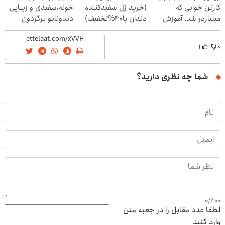
کارتن خوابی که
(خرید ژل سفیدکننده
خونه،سفیدی و زیبایی
میلیاردر شد. آموزش
دندان با40%تخفیف)
دندوناتو برگردون
رایگان
(40%off)
۱
۰
شما چه نظری دارید؟
0
/
400
لطفا عدد مقابل را در جعبه متن
وارد کنید