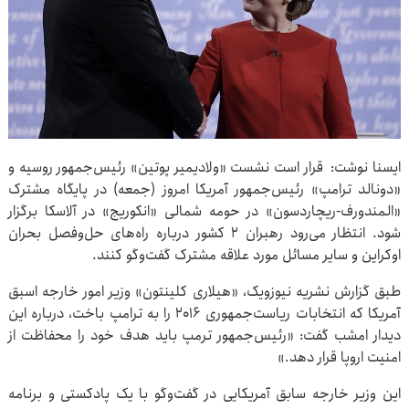
ایسنا نوشت: قرار است نشست «ولادیمیر پوتین» رئیس‌جمهور روسیه و
«دونالد ترامپ» رئیس‌جمهور آمریکا امروز (جمعه) در پایگاه مشترک
«المندورف-ریچاردسون» در حومه شمالی «انکوریج» در آلاسکا برگزار
شود. انتظار می‌رود رهبران ۲ کشور درباره راه‌های حل‌وفصل بحران
اوکراین و سایر مسائل مورد علاقه مشترک گفت‌وگو کنند.
طبق گزارش نشریه نیوزویک، «هیلاری کلینتون» وزیر امور خارجه اسبق
آمریکا که انتخابات ریاست‌جمهوری ۲۰۱۶ را به ترامپ باخت، درباره این
دیدار امشب گفت: «رئیس‌جمهور ترمپ باید هدف خود را محفاظت از
امنیت اروپا قرار دهد.»
این وزیر خارجه سابق آمریکایی در گفت‌وگو با یک پادکستی و برنامه