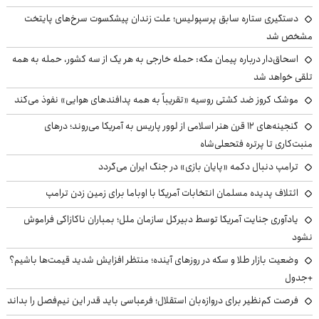
دستگیری ستاره سابق پرسپولیس؛ علت زندان پیشکسوت سرخ‌های پایتخت
مشخص شد
اسحاق‌دار درباره پیمان مکه: حمله خارجی به هر یک از سه کشور، حمله به همه
تلقی خواهد شد
موشک کروز ضد کشتی روسیه «تقریباً به همه پدافندهای هوایی» نفوذ می‌کند
گنجینه‌های ۱۲ قرن هنر اسلامی از لوور پاریس به آمریکا می‌روند؛ درهای
منبت‌کاری تا پرتره فتحعلی‌شاه
ترامپ دنبال دکمه «پایان بازی» در جنگ ایران می‌گردد
ائتلاف پدیده مسلمان انتخابات آمریکا با اوباما برای زمین زدن ترامپ
یادآوری جنایت آمریکا توسط دبیرکل سازمان ملل؛ بمباران ناکازاکی فراموش
نشود
وضعیت بازار طلا و سکه در روزهای آینده؛ منتظر افزایش شدید قیمت‌ها باشیم؟
+جدول
فرصت کم‌نظیر برای دروازه‌بان استقلال؛ فرعباسی باید قدر این نیم‌فصل را بداند