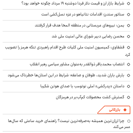
شرایط بازار ارز و قیمت دلار فردا دوشنبه ۱۹ مرداد چگونه خواهد بود؟
سناتور سندرز: اقدامات نتانیاهو در غزه نسل‌کشی است
یمن: نیروهای عربستانی در منطقه المخا هدف قرار گرفتند
محسن رضایی دبیر شورای عالی امنیت ملی شد
قشقاوی: کمیسیون امنیت ملی کلیات طرح اقدام راهبردی تنگه هرمز را تصویب
کرد
انتصاب محمدباقر ذوالقدر به‌عنوان مشاور سیاسی رهبر انقلاب
بارش باران شدید، طوفان و صاعقه؛ شرایط در این استان‌ها خطرناک می‌شود
داستان «پدرکشی» املی نوتومب با صدای هوتن شکیبا
گسترش کشت محصولات کم‌آب‌بر در هرمزگان
بازرگانی
چرا ارزان‌ترین همیشه به‌صرفه‌ترین نیست؟ راهنمای خرید ساعتی که سال‌ها
عمر می‌کند