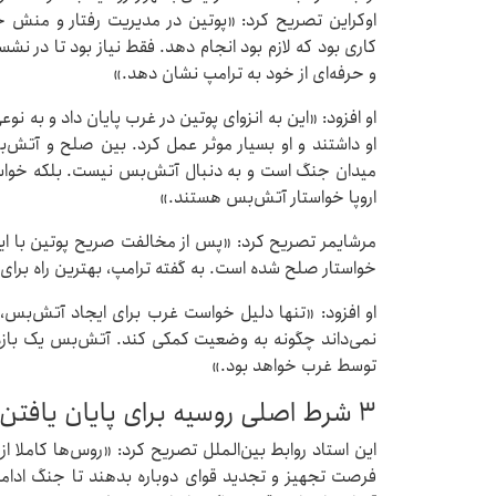
اوکراین تصریح کرد: «پوتین در مدیریت رفتار و منش خو
کاری بود که لازم بود انجام دهد. فقط نیاز بود تا در ن
و حرفه‌ای از خود به ترامپ نشان دهد.»
او افزود: «این به انزوای پوتین در غرب پایان داد و به نو
او داشتند و او بسیار موثر عمل کرد. بین صلح و آتش‌
میدان جنگ است و به دنبال آتش‌بس نیست. بلکه خواستا
اروپا خواستار آتش‌بس هستند.»
مرشایمر تصریح کرد: «پس از مخالفت صریح پوتین با اید
خواستار صلح شده است. به گفته ترامپ، بهترین راه برا
او افزود: «تنها دلیل خواست غرب برای ایجاد آتش‌بس،
نمی‌داند چگونه به وضعیت کمکی کند. آتش‌بس یک بازه 
توسط غرب خواهد بود.»
۳ شرط اصلی روسیه برای پایان یافتن جنگ
این استاد روابط بین‌الملل تصریح کرد: «روس‌ها کاملا ا
فرصت تجهیز و تجدید قوای دوباره بدهند تا جنگ ادامه 