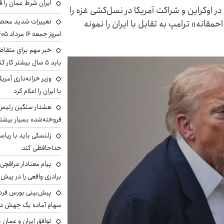
ایران شرط عمان را ق
 اوکراین و شراکت آمریکا در نسل‌کشی غزه را
تغییرات شدید محصو
مقانه» ترامپ به تقابل با ایران را نمونه
امروز جمعه ۱۶ مرداد ۱۴۰۵ را ببینند
خبر مهم برای متقاض
باید ۵ سال بیشتر کار کنند
وزیر خزانه‌داری آمری
با ایران را اعلام کرد
هشدار سنگین رئیس ا
فروخته‌شده بسیار بیشتر
زلنسکی باید با ریا
خداحافظی کند
پیام معنادار عراقچی:
برادری واقعی را در پیش 
سهام آماده یک جهش د
توافق ایران و عمان ب