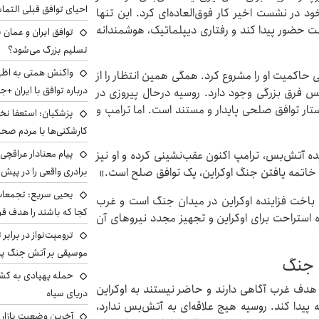
احیای توافق قبلی التما
د در نشست اخیر کار فوق‌العاده‌ای کرد. این تنها
شست حضور پیدا کند و رفتاری دیپلماتیک، هوشمندانه
توافق ایران و عمان ب
تسلیم بزرگ می‌شود؟
واکنش همتی به اظهار
عی حاکمیت او را مشروع کرد. همگی همین انتظار را از
درباره توافق با ایران +ج
بس فرق بزرگی وجود دارد. روسیه درحال پیروزی در
ر توافق صلحی پایدار و مستند است. اما ترامپ و
پزشکیان: استعفا نخوا
کارشکنی‌ها با مردم صح
پیام معنادار عراقچی:
ه آتش‌بس، ترامپ اکنون عقب‌نشینی کرده و او نیز
ی خاتمه یافتن جنگ اوکراین، یک توافق صلح است.»
برادری واقعی را در پیش 
یحیی سریع: تجمعات 
 باخت فزاینده اوکراین در میدان جنگ است و غرب
کجا که باشند را هدف قر
استراحت برای اوکراین و تجهیز مجدد نیروهای آن
ترومپت‌نواز در برابر 
موسیقی بر آتش جنگ پیر
حمله پهپادی به کشت
ز هدف غرب آگاهی دارند و حاضر نیستند به اوکراین
دریای سیاه
پیدا کند. روسیه هیچ علاقه‌ای به آتش‌بس ندارد،
آخرین وضعیت بازار ار