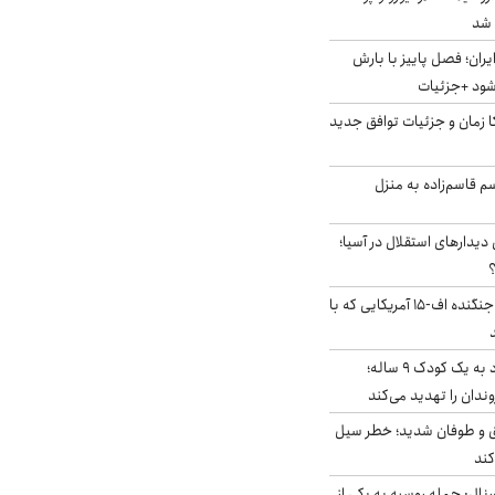
ایران؛ فصل پاییز با بارش
‌شود +جزئیات
کا زمان و جزئیات توافق جدید
سم قاسم‌زاده به منزل
 دیدارهای استقلال در آسیا؛
؟
کابین خلبان و لاشه جنگنده اف-۱۵ آمریکایی که با
حمله سگ‌های ولگرد به یک کودک ۹ ساله؛
دان را تهدید می‌کند
ق و طوفان شدید؛ خطر سیل
کند
رنال: حمله روسیه به یکی از