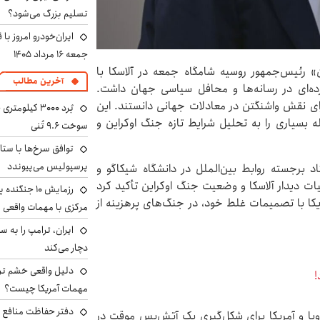
تسلیم بزرگ می‌شود؟
ایران‌خودرو امروز با
جمعه ۱۶ مرداد ۱۴۰۵
ن» رئیس‌جمهور روسیه شامگاه جمعه در آلاسکا با
آخرین مطالب
رده‌ای در رسانه‌ها و محافل سیاسی جهان داشت.
برای نقش واشنگتن در معادلات جهانی دانستند. این
سیاری را به تحلیل شرایط تازه جنگ اوکراین و
سوخت ۹.۶ تُنی
توافق سرخ‌ها با ستا
پرسپولیس می‌پیوندد
اد برجسته روابط بین‌الملل در دانشگاه شیکاگو و
یات دیدار آلاسکا و وضعیت جنگ اوکراین تأکید کرد
رزمایش ۱۰ جن
کا با تصمیمات غلط خود، در جنگ‌های پرهزینه از
مرکزی با مهمات واقعی
دچار می‌کند
دلیل واقعی خشم ترا
!
مهمات آمریکا چیست؟
دفتر حفاظت منافع ای
روپا و آمریکا برای شکل‌گیری یک آتش‌بس موقت در