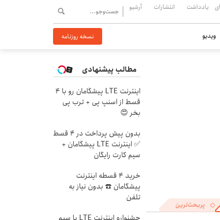
ی
یادداشت
انتشارات
آرشیو
ویدیو
نسخه روزنامه
مطالب پیشنهادی
اینترنت LTE پیشگامان رو با 4
قسط از اسنپ پی + ترب پی
بخر 😍
بدون پیش پرداخت در 4 قسط
✅ اینترنت LTE پیشگامان +
سیم کارت رایگان
خرید 4 قسطه اینترنت
پیشگامان ☎️ بدون نیاز به
تلفن
پربحث‌ترین
جشنواره اینترنت LTE با سیم