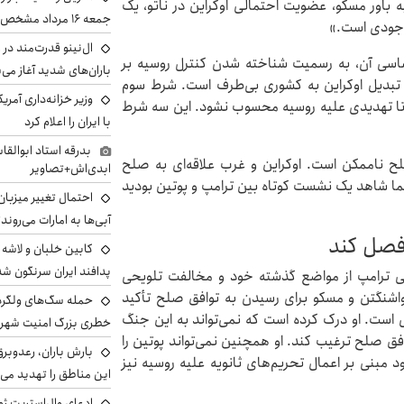
باور مسکو، عضویت احتمالی اوکراین در ناتو، یک
جمعه ۱۶ مرداد مشخص شد
وجودی است.»
ال‌نینو قدرت‌مند در 
ساسی آن، به رسمیت شناخته شدن کنترل روسیه بر
باران‌های شدید آغاز می
ها تبدیل اوکراین به کشوری بی‌طرف است. شرط سوم
وزیر خزانه‌داری آمری
ت تا تهدیدی علیه روسیه محسوب نشود. این سه شرط
با ایران را اعلام کرد
بدرقه استاد ابوالقا
 ناممکن است. اوکراین و غرب علاقه‌ای به صلح
ابدی‌اش+تصاویر
ما شاهد یک نشست کوتاه بین ترامپ و پوتین بودید
احتمال تغییر میزبان
آبی‌ها به امارات می‌روند
وفصل کند
پدافند ایران سرنگون شد
شینی ترامپ از مواضع گذشته خود و مخالفت تلویحی
واشنگتن و مسکو برای رسیدن به توافق صلح تأکید
 است. او درک کرده است که نمی‌تواند به این جنگ
خطری بزرگ امنیت شهرون
توافق صلح ترغیب کند. او همچنین نمی‌تواند پوتین را
بارش باران، رعدوبر
 مبنی بر اعمال تحریم‌های ثانویه علیه روسیه نیز
این مناطق را تهدید می‌
ادعای وال‌استریت ژو