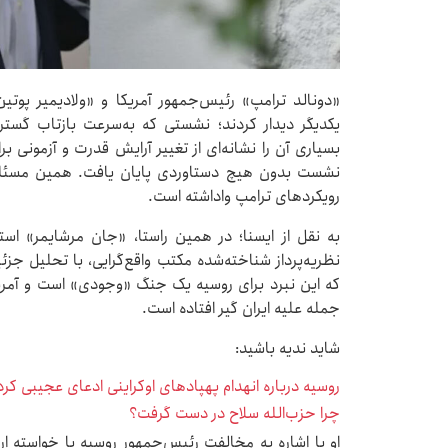
«دونالد ترامپ» رئیس‌جمهور آمریکا و «ولادیمیر پوتی
یکدیگر دیدار کردند؛ نشستی که به‌سرعت بازتاب گست
بسیاری آن را نشانه‌ای از تغییر آرایش قدرت و آزمونی 
نشست بدون هیچ دستاوردی پایان یافت. همین مسئله ب
رویکردهای ترامپ واداشته است.
به نقل از ایسنا؛ در همین راستا، «جان مرشایمر» است
نظریه‌پرداز شناخته‌شده مکتب واقع‌گرایی، با تحلیل جزئ
که این نبرد برای روسیه یک جنگ «وجودی» است و آمری
جمله علیه ایران گیر افتاده است.
شاید ندیه باشید:
روسیه درباره انهدام پهپادهای اوکراینی ادعای عجیبی کرد
چرا حزب‌الله سلاح در دست گرفت؟
او با اشاره به مخالفت رئیس‌جمهور روسیه با خواسته ا