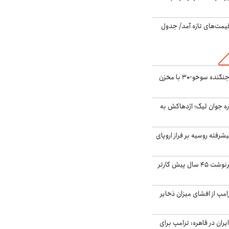
 قیمت‌های تازه آمد/ جدول
بُرد ۳۰۰۰ کیلومتری جنگنده سوخو-۳۰ با مخزن
ره جوان لیگ؛ اژدهاکش به
گنده پیشرفته روسیه بر فراز اروپای
ایران، ترامپ را به سرنوشت ۴۵ سال پیش کارتر
مپ از افشای میزان ذخایر
ران در قاهره: ترامپ برای