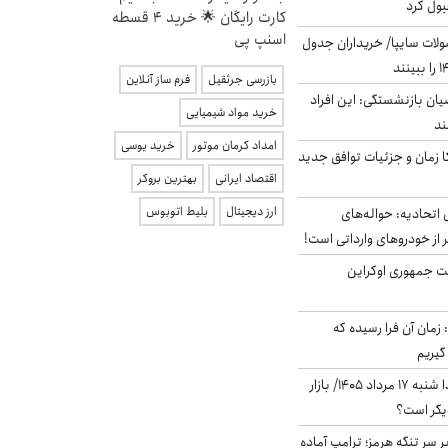
بول کرد
کارت رایگان 🌟 خرید 4 قسطه
اسنپ پی
لات سایپا/ خریداران جدول
بازرسی جرثقیل
فرم ساز آنلاین
یان بازنشستگی: این افراد
خرید مواد شیمیایی
امداد کرمان موتور
خرید یوسی
کا زمان و جزئیات توافق جدید
اقتصاد ایرانی
بهترین بروکر
ارز دیجیتال
بلیط اتوبوس
تحادیه: حواله‌های
 از خودروهای وارداتی است!
ست جمهوری اوکراین
 زمان آن فرا رسیده که
گیریم
پیش‌بینی بورس فردا شنبه ۱۷ مرداد ۱۴۰۵/ بازار
یگر است؟
ر سر تنگه هرمز؛ ترامپ آماده