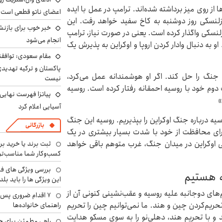
از روی میز برداشته شده‌اند. ترامپ در عمل با ایده
اعضای ناتو قطعی است
لنسکی روز دوشنبه به کاخ سفید خواهد رفت. این
خبر خوب برای بازنش
لنسکی واگذار کرده است. یعنی در صورت نیاز، ترامپ
انجام می‌شود
او به دنبال وادار کردن اروپا و اوکراین به پذیرش یک
مقام سعودی: توافقن
پاکستان و ترکیه تهدید
ن جنگ را حل کند. اگر او هوشمندانه عمل می‌کرد،
نیست
 دوم خود با روسیه احمقانه رفتار کرده است. روسیه
پیاتزا فهرست نهایی 
»
آسیایی اعلام کرد
یه درباره جنگ اوکراین را بپذیریم. روسیه این جنگ
بازرگانی
رای محافظت از خود با شدت بسیار بیشتری در یک
ی اوکراین در میدان جنگ، غرب متوهم باقی خواهد
ثبت برند یا خرید برن
کسب‌وکار شما مناسب‌ت
بررسی ویژگی های فن
 هستیم
این ویژگی ها را باید بلد
م‌های دوجانبه علیه روسیه و عقب‌نشینی کنونی آن از
۷ اقدام ضروری پس 
ریم‌کردن چین و هند. ما نمی‌توانیم چین را تحریم
راهنمای خانواده‌ها
رند و با تحریم هند، دهلی‌نو را به سوی مسکو هدایت
راهی مطمئن برای ح