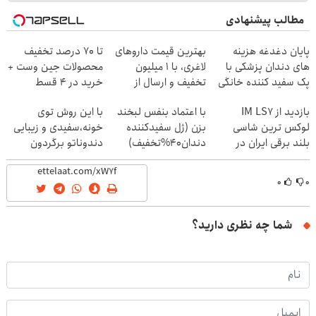
مطالب پیشنهادی
پایان دغدغه هزینه
بهترین قیمت داروهای
تا 70 درصد تخفیف
های دندان پزشکی با
لاغری، با ۱ میلیون
محصولات جین وست +
پک سفید کننده خانگی
تخفیف و ارسال از
خرید در 4 قسط
داروخانه‌
بازدید از IM LS7
با اعتماد بنفس لبخند
با این روش توی
لوکس ترین شاسی
بزن (ژل سفیدکننده
خونه،سفیدی و زیبایی
بلند برقی ایران در
دندان40%تخفیف)
دندوناتو برگردون
باشگاه انقلاب
(40%off)
۰
۰
شما چه نظری دارید؟