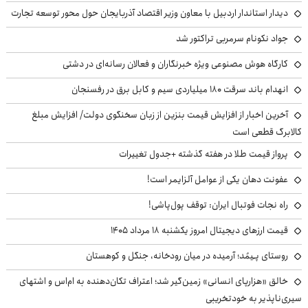
دیدار استاندار اردبیل با معاون وزیر اقتصاد آذربایجان حول محور توسعه تجارت
جواد نکونام سرمربی تراکتور شد
کارگاه هوش مصنوعی ویژه خبرنگاران و فعالان رسانه‌ای در دشتی
انهدام باند سرقت ۱۸۰ میلیاردی سیم و کابل برق در رفسنجان
آخرین اخبار از افزایش قیمت بنزین از زبان سخنگوی دولت/ افزایش مبلغ
کالابرگ قطعی است
پرواز قیمت طلا در هفته گذشته +جدول تغییرات
عفونت دهان یکی از عوامل آلزایمر است!
راه نجات فوتبال ایران: توقف پول‌پاشی!
قیمت ارزهای دیجیتال امروز یکشنبه ۱۸ مرداد ۱۴۰۵
روستای پـِیمُد؛ آرمیده در میان رودخانه، جنگل و کوهستان
خالق «هزارپای انسانی» زمین‌گیر شد؛ اعتراف تکان‌دهنده به ام‌اس و اشتهای
سیری‌ناپذیر به خودتخریبی