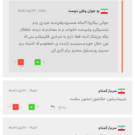
یه جوان وطن دوست
۱۷:۴۸ - ۱۴۰۴/۰۵/۲۹
جوانی بیکارو38ساله همسرودوفرزندبه هردری زدم
نشدبیکارم وشرمنده خانواده م نه معتادم نه دزدنه خلافکار
بلکه ورزشکار البته فعلا دارم به شرخری فکرمیکنم منی که
نون حلال خوردم،میترسم ازاینده ی نامعلومم که اشتباه برم
مسیرم رو،مسئول محترم برام کاری کن
1
5
سرباز گمنام
۱۹:۵۷ - ۱۴۰۴/۰۵/۲۷
شیرمادرشون حلالشون تنشون سلامت
پاسخ
0
2
سرباز گمنام
۱۹:۵۷ - ۱۴۰۴/۰۵/۲۷