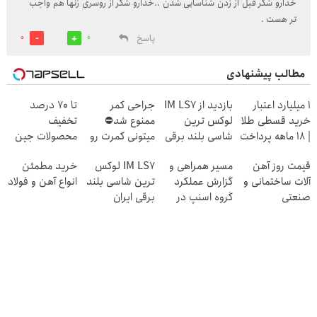
خدارو شکر قبل از زدن شناسایی شدن ..خدارو شکر از روسری زنها هم واجب
تر هست .
پاسخ
0
0
مطالب پیشنهادی
۱ میلیارد اعتبار
بازدید از IM LS7
جراحی کمر
تا 70 درصد
خرید قسطی طلا
لوکس ترین
ممنوع شد⛔
تخفیف
| ۱۸ ماهه پرداخت
شاسی بلند برقی
میتونی کمرت رو
محصولات جین
کن
ایران در باشگاه
در منزل درمان
وست + خرید در
قیمت روز آهن
مسیر همراهی و
IM LS7 لوکس
خرید مطمئن
انقلاب
کنی! 👈🏻
4 قسط
آلات ساختمانی و
گزارش عملکرد
ترین شاسی بلند
انواع آهن و فولاد
پرسش‌نامه
صنعتی
گروه اسنپ در
برقی ایران
۱۴۰۴