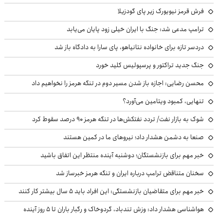
فرش قرمز نیویورک زیر پای گودزیلا
ترامپ مدعی شد: جنگ با ایران خیلی زود پایان می‌یابد
دردسر تازه برای خانواده نتانیاهو، پای سارا به دادگاه باز شد
جنگ جدید تراکتور و پرسپولیس کلید خورد
محسن رضایی: اجازه باز شدن مسیر دوم در تنگه هرمز را نخواهیم داد
تنهایی، کمبود ویتامین می‌آورد؟
شوک به بازار نفت/ تردد نفتکش‌ها در تنگه هرمز ۹۰ درصد سقوط کرد
صنعا به دشمن هشدار داد؛ نیروهای ما در کمین هستند
خبر مهم برای بازنشستگان؛ دوشنبه آینده منتظر این اتفاق باشید
سخنان متناقض ترامپ درباره ایران و تنگه هرمز خبرساز شد
خبر مهم برای متقاضیان بازنشستگی: این افراد باید ۵ سال بیشتر کار کنند
هواشناسی هشدار داد: وزش تندباد، گردوخاک و رگبار باران تا ۵ روز آینده