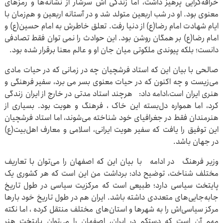
خرافه‌گرایی پرهیز داشت، اما زندگی اش سرشار از نشانه‌ها و رمزهای
معنوی بود. او در شب اربعین متولد شد و در آستانه اربعین و هم‌زمان با
ایام شهادت امام رضا(ع) از دنیا رفت. تعلق خاطرش به امام حسین(ع) و
امام رضا(ع) بر همگان روشن بود. این حوادث را نمی توان فقط تصادفی
دانست؛ بلکه پیوندی ملکوتی میان جان او و عالم معنا برقرار شده بود.
صالحی با بیان این که استاد فرشچیان چه در زمانی که در حیات مادی
می‌زیست و چه اکنون که در حیات معنوی بسر می برد، سفیر فرهنگی و
هنری ایران است،ادامه داد: هرچند استاد مدتی در خارج از ایران زندگی
کرد، اما همواره دل‌بسته‌ این خاک ، فرهنگ و هویت بود. بسیاری از
هنرمندان فقط در جغرافیای خود شناخته می‌شوند، اما استاد فرشچیان
این توفیق را یافت که سفیر هویت ایرانی، اسلامی و معارف اهل‌بیت(ع)
در جهان باشد.
وزیر فرهنگ در ادامه با بیان این که اصفهان را می‌توان با تعاریف
مختلف شناخت، توضیح داد: برداشت من این است که هر کشوری یک
پایتخت سیاسی دارد؛ طبیعی است که مرکزیت سیاسی در طول تاریخ
جابه‌جایی‌های متعددی داشته باشد. ایران هم در طول تاریخ خود بارها
مرکز سیاسی‌اش را به شهرها و استان‌های مختلف منتقل کرده ، اما نکته
مهم آن است که دستکم در ایران، اصفهان را می‌توان پایتخت هنر