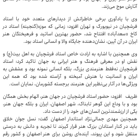
آثارش موج می‌زند.
وی با یادآوری برخی خاطراتش از دیدارهای متعدد خود با استاد
فرشچیان در نیویورک و تهران افزود: زمانی که موزه(گنجینه) استاد در
کاخ «سعدآباد» افتتاح شد، حضور بهترین اساتید و فرهیختگان هنر
ایران در آن آیین، نشان‌دهنده جایگاه والا و انسانی استاد بود.
وی همچنین با اشاره به ارادت خاص استاد فرشچیان به اهل بیت(ع) و
نقش او در معرفی فرهنگ و هنر ایرانی به جهان تاکید کرد: استاد
فرشچیان نه‌فقط هنرمندی بزرگ، بلکه انسانی نمونه بود و عشقش به
ایران و انسانیت با هنرش آمیخته و آراسته شده بود که همه این‌
ویژگی‌ها در آثار بی‌نظیر این هنرمند برجسته کشورمان، نمایان است.
ظریف افزود: حضور استاد فرشچیان در جهان هنر، الهام بخش همگان
بود و با وداع این گوهر تابناک، شهر اصفهان، ایران و بلکه جهان هنر،
یکی از ارزشمندترین انسان‌های خود را از دست داد.
همچنین مهدی جمالی‌نژاد استاندار اصفهان گفت: نسل جوان خلاق
باید در کنار استادان بزرگ هنر قرار گیرند تا تجربه و دانش به درستی
منتقل شود و این پیوند، آینده‌ای روشن برای هنر اصفهان و کشور رقم