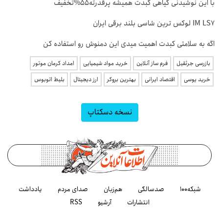
با این نوشیدنی گیاهی کبدت همیشه پرقدرته55%تخفیف
IM LS7 لوکس ترین شاسی بلند برقی ایران
اگه به سلامتی کبدت اهمیت میدی این دمنوش رو استفاده کن
بازرسی جرثقیل
فرم ساز آنلاین
خرید مواد شیمیایی
امداد کرمان موتور
خرید یوسی
اقتصاد ایرانی
بهترین بروکر
ارز دیجیتال
بلیط اتوبوس
نسخه دسکتاپ
شبکه۱۰۰
صدسالگی
هم‌زبان
صدای مردم
یادداشت
انتشارات
آرشیو
RSS