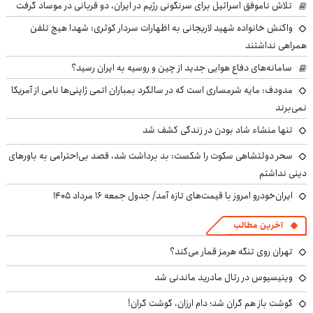
تلاش ناموفق اسرائیل برای سرنگونی رژیم در ایران، دو قربانی در موساد گرفت
واکنش خانواده شهید لاریجانی به اظهارات سردار کوثری: شهدا هیچ تلفن
همراهی نداشتند
سامانه‌های دفاع هوایی جدید از چین و روسیه به ایران رسید؟
مدودف: مایه شرمساری است که در سالگرد بمباران اتمی ژاپنی‌ها نامی از آمریکا
نمی‌برند
تنها منشاء شاد بودن در زندگی کشف شد
سحر دولتشاهی سکوت را شکست: بد برداشت شد، قصد بی‌احترامی به باورهای
دینی نداشتم
ایران‌خودرو امروز با قیمت‌های تازه آمد/ جدول جمعه ۱۶ مرداد ۱۴۰۵
آخرین مطالب
تهران روی تنگه هرمز قمار می‌کند؟
وینیسیوس در رئال مادرید ماندنی شد
گوشت باز هم گران شد؛ دام ارزان، گوشت گران!