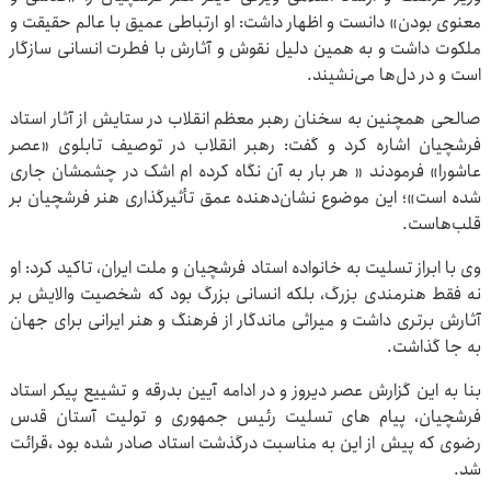
معنوی بودن» دانست و اظهار داشت: او ارتباطی عمیق با عالم حقیقت و
ملکوت داشت و به همین دلیل نقوش و آثارش با فطرت انسانی سازگار
است و در دل‌ها می‌نشیند.
صالحی همچنین به سخنان رهبر معظم انقلاب در ستایش از آثار استاد
فرشچیان اشاره کرد و گفت: رهبر انقلاب در توصیف تابلوی «عصر
عاشورا» فرمودند « هر بار به آن نگاه کرده ام اشک در چشمشان جاری
شده است»؛ این موضوع نشان‌دهنده عمق تأثیرگذاری هنر فرشچیان بر
قلب‌هاست.
وی با ابراز تسلیت به خانواده استاد فرشچیان و ملت ایران، تاکید کرد: او
نه فقط هنرمندی بزرگ، بلکه انسانی بزرگ بود که شخصیت والایش بر
آثارش برتری داشت و میراثی ماندگار از فرهنگ و هنر ایرانی برای جهان
به جا گذاشت.
بنا به این گزارش عصر دیروز و در ادامه آیین بدرقه و تشییع پیکر استاد
فرشچیان، پیام های تسلیت رئیس جمهوری و تولیت آستان قدس
رضوی که پیش از این به مناسبت درگذشت استاد صادر شده بود ،قرائت
شد.