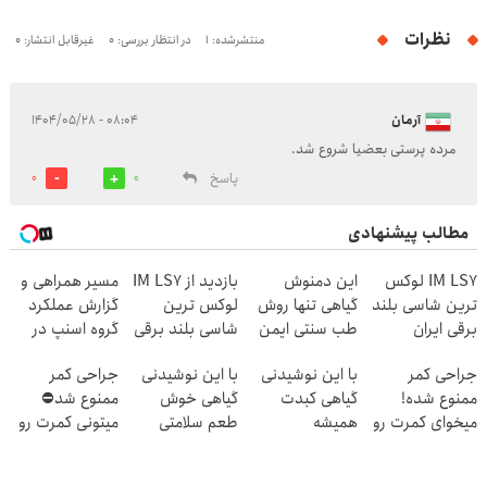
نظرات
منتشرشده: 1
در انتظار بررسی: 0
غیرقابل انتشار: 0
آرمان
۰۸:۰۴ - ۱۴۰۴/۰۵/۲۸
مرده پرستی بعضیا شروع شد.
پاسخ
0
0
مطالب پیشنهادی
IM LS7 لوکس
این دمنوش
بازدید از IM LS7
مسیر همراهی و
ترین شاسی بلند
گیاهی تنها روش
لوکس ترین
گزارش عملکرد
برقی ایران
طب سنتی ایمن
شاسی بلند برقی
گروه اسنپ در
برای درمان
ایران در باشگاه
۱۴۰۴
جراحی کمر
با این نوشیدنی
با این نوشیدنی
جراحی کمر
کبدچرب
انقلاب
ممنوع شده!
گیاهی کبدت
گیاهی خوش
ممنوع شد⛔
میخوای کمرت رو
همیشه
طعم سلامتی
میتونی کمرت رو
در منزل درمان
پرقدرته55%تخفیف
کبدتان را تضمین
در منزل درمان
کنی؟
کنید
کنی! 👈🏻