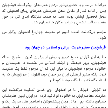
در ادامه مراسم و با حضور پرشور مردم و هنرمندان، پیکر استاد فرشچیان
پس از اقامه نماز از مقابل محل هنرستان هنرهای زیبای اصفهان که
محل تحصیل ایشان بوده است، به سمت منزلگاه ابدی اش در جوار
مقبره صائب، تشییع و در این مکان خاکسپاری شد.
مراسم بزرگداشت استاد امروز در مدرسه چهارباغ اصفهان برگزار می
شود.
فرشچیان سفیر هویت ایرانی و اسلامی در جهان بود
بنا به این گزارش صبح دیروز و پیش از برگزاری آیین تشییع استاد
فرشچیان، وزیر فرهنگ و ارشاد اسلامی در نشست با هنرمندان و
خانواده مرحوم فرشچیان با بیان این که آن مرحوم فقط یک هنرمند
نبود، بلکه سفیر فرهنگی ایران در جهان بود، افزود: از هر زاویه‌ای که به
استاد نگاه کنیم، یا یگانه بود یا کم‌نظیر.
به گزارش خبرنگار ما در اصفهان، وی ضمن تسلیت درگذشت این
هنرمند معاصر ایران به خانواده او تاکید کرد: در ایران زمین هنرمندان
بسیاری داشته ایم اما در میان پیشکسوتان و اساطیر هنر، هر یک رنگ و
بوم و سبک خاص خود را داشته اند و سهمی مشخص در تاریخ پرفروغ