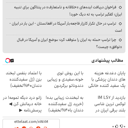
فراخوان دریافت ایده‌های «خلاقانه و نامتعارف» در پنتاگون برای تنبیه
ایران؛ کفگیر ترامپ به ته دیگ خورد!
ترامپ در حال تکرار کارزار فاجعه‌بار آمریکا در افغانستان - این بار در ایران -
است
چرا ترامپ حمله به ایران را متوقف کرد؛ موضع ایران و آمریکا در قبال
«توافق» چیست؟
مطالب پیشنهادی
پایان دغدغه هزینه
با این روش توی
با اعتماد بنفس لبخند
های دندان پزشکی با
خونه،سفیدی و زیبایی
بزن (ژل سفیدکننده
پک سفید کننده خانگی
دندوناتو برگردون
دندان40%تخفیف)
(40%off)
بازدید از IM LS7
به لبخندت زیبایی بده!
زانو درد دیگه تمومه! در
لوکس ترین شاسی
(خرید ژل سفیدکننده
خانه درمانش کن ◀
بلند برقی ایران در
دندان با40%تخفیف)
پرسش‌نامه ▶
باشگاه انقلاب
۰
۰