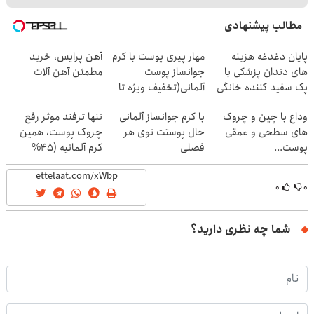
مطالب پیشنهادی
پایان دغدغه هزینه
مهار پیری پوست با کرم
آهن پرایس، خرید
های دندان پزشکی با
جوانساز پوست
مطمئن آهن آلات
پک سفید کننده خانگی
آلمانی(تخفیف ویژه تا
امشب)
وداع با چین و چروک
با کرم جوانساز آلمانی
تنها ترفند موثر رفع
های سطحی و عمقی
حال پوستت توی هر
چروک پوست، همین
پوست...
فصلی
کرم آلمانیه (45%
خوبه۴۵٪تخفیف
تخفیف)
۰
۰
شما چه نظری دارید؟