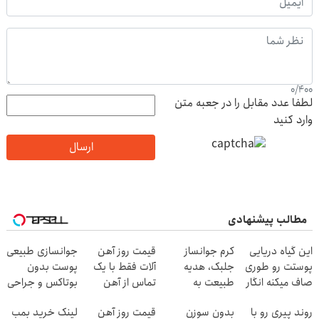
0
/
400
لطفا عدد مقابل را در جعبه متن
وارد کنید
ارسال
مطالب پیشنهادی
این گیاه دریایی
کرم جوانساز
قیمت روز آهن
جوانسازی طبیعی
پوستت رو طوری
جلبک، هدیه
آلات فقط با یک
پوست بدون
صاف میکنه انگار
طبیعت به
تماس از آهن
بوتاکس و جراحی
20سال جوون
شما(خرید با
پرایس
😳! خرید با
روند پیری رو با
بدون سوزن
قیمت روز آهن
لینک خرید بمب
شدی🔥
تخفیف ویژه)
تخفیف ویژه