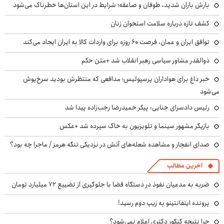
بارش باران شدید، طوفان و صاعقه؛ شرایط در این استان‌ها خطرناک می‌شود
کشف تازه درباره سلامت استخوان زنان
توافق ایران و عمان، فرصت ۶۰ روزه برای واردات کالا به ایران ایجاد می‌کند
ذوالقدر مشاور سیاسی رهبر انقلاب شد +متن حکم
خبر داغ برای هواداران پرسپولیس؛ مدافعی که منتظرش بودید سرخ‌پوش
می‌شود
رئیس دادسرای جنایی: پیکر حمیدرضا رجب‌زاده پیدا شد
بازیگر مشهور سینما و تلویزیون به خاک سپرده شد +عکس
صدای انفجار و مشاهده شعله‌های آتش در نزدیکی تنگه هرمز / ماجرا چه بود؟
آخرین مطالب
ضربه به مدعیان نفوذ در دستگاه قضا با جلوگیری از تضییع ۷۲ میلیارد تومان
پرونده اینفانتینو به زیپ دوم رسید!
چرا نتیجه کنکور دکتری اعلام نمی‌شود؟