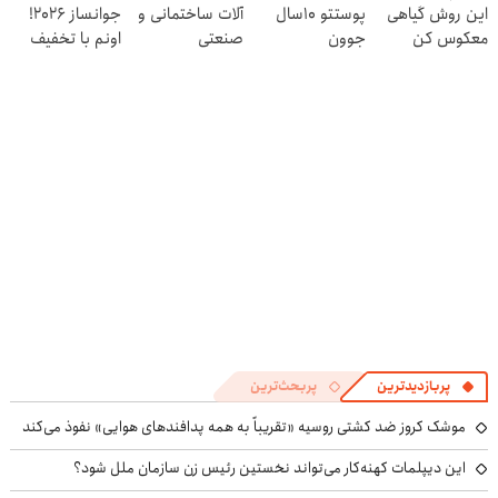
این روش گیاهی
پوستتو 10سال
آلات ساختمانی و
جوانساز 2026!
معکوس کن
جوون
صنعتی
اونم با تخفیف
کن50%تخفیف
ویژه
پاییزی
پربازدیدترین
پربحث‌ترین
موشک کروز ضد کشتی روسیه «تقریباً به همه پدافندهای هوایی» نفوذ می‌کند
این دیپلمات کهنه‌کار می‌تواند نخستین رئیس زن سازمان ملل شود؟