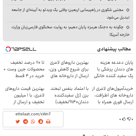
مجتبی شکوری در راهپیمایی اربعین؛ وقتی یک ویدئو به آیینه‌ای از جامعه
تبدیل می‌شود
چگونه به «جنگ هرمز» پایان دهیم؛ به روایت سخنگوی فارسی‌زبان وزارت
خارجه آمریکا
مطالب پیشنهادی
پایان دغدغه هزینه
بهترین داروهای لاغری
تا 70 درصد تخفیف
های دندان پزشکی با
برای شروع کاهش وزن،
محصولات جین وست +
پک سفید کننده خانگی
ارسال از داروخانه های
خرید در 4 قسط
نزدیکت!
خریدآمپول‌های لاغری از
با اعتماد بنفس لبخند
بهترین قیمت داروهای
داروخانه های اطرافت،
بزن (ژل سفیدکننده
لاغری، با ۱ میلیون
ارسال فوری همراه با
دندان40%تخفیف)
تخفیف و ارسال از
پک یخ!
داروخانه‌
۰
۰