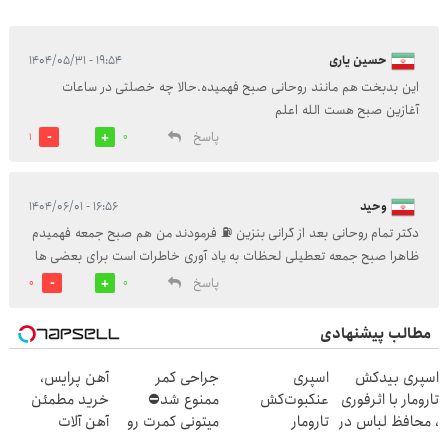
حسین یاری
۱۹:۵۴ - ۱۴۰۴/۰۵/۳۱
این بدبخت هم مانند روحانی صبح فهمیده.حالا چه خصلتی در ساعات
آغازین صبح هست الله اعلم
پاسخ
1
0
وحید
۱۶:۵۶ - ۱۴۰۴/۰۶/۰۱
دکتر تمام روحانی بعد از گرانی بنزین ⛽️ فرمودند من هم صبح جمعه فهمیدم
ظاهرا صبح جمعه تعطیلی لحظات به یاد آوری خاطرات است برای بعضی ها
پاسخ
0
0
مطالب پیشنهادی
اسپری بیدکش
اسپری
جراحی کمر
آهن پرایس،
تارومار با اثرفوری
عنکبوت‌‌کش
ممنوع شد⛔
خرید مطمئن
، محافظ لباس در
تارومار
میتونی کمرت رو
آهن آلات
مقابل بید
ازبین‌برنده انواع
در منزل درمان