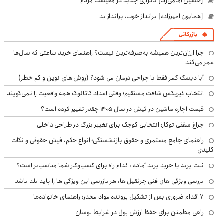
[حسین امامی‌راد] ناترازی جدید در معیشت مردم
[همایون امیرزاده] برانداز خوب، برانداز بد
بازرگانی
چرا ارزان‌ترین همیشه به‌صرفه‌ترین نیست؟ راهنمای خرید ساعتی که سال‌ها
عمر می‌کند
آیا دیسک کمر فقط با جراحی درمان می شود؟ (روش های نوین و کم خطر)
انتخاب گیربکس شافت مستقیم؛ وقتی اعداد کاتالوگ همه واقعیت را نمی‌گویند
قیمت اجاره ماشین در کیش در سال ۱۴۰۵ چقدر تغییر کرده است؟
چراغ سقفی توکار؛ انتخابی کوچک برای تغییر بزرگ در طراحی داخلی
راهنمای جامع مستمری و حقوق بازنشستگی؛ انواع حکم، فیش حقوقی و نکات
کلیدی
ثبت برند یا خرید برند آماده : کدام راه برای کسب‌وکار شما مناسب‌تر است؟
بررسی ویژگی های فنی جرثقیل ها: هر بازرسی این ویژگی ها را باید بلد باشد
۷ اقدام ضروری پس از تشکیل پرونده مواد مخدر؛ راهنمای خانواده‌ها
راهی مطمئن برای حفظ ارزش پول در شرایط نوسان