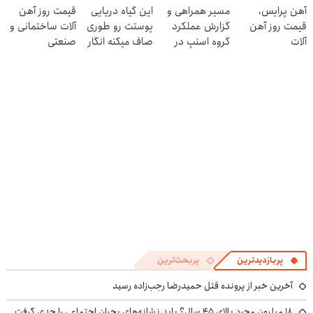
آهن پرایس،
مسیر همراهی و
این گیاه دریایی
قیمت روز آهن
عنکبوت
کنی! 👈🏻
قیمت روز آهن
گزارش عملکرد
پوستت رو طوری
آلات ساختمانی و
پرسش‌نامه
آلات
گروه اسنپ در
صاف میکنه انگار
صنعتی
۱۴۰۴
20سال جوون
شدی🔥
پربازدیدترین
پربحث‌ترین
آخرین خبر از پرونده قتل حمیدرضا رجب‌زاده رسید
۱۸ میلیون مجرد بالای ۴۵ سال؟ باید نشانه‌های بحران اجتماعی را جدی گرفت