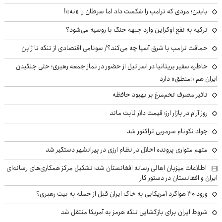
بایدن؛ مردی که ترامپ را شکست داد اما سرطان را «نه»!
ترکیه به نفع اوکراین وارد جبهه جنگ با روسیه می‌شود؟
حماقت ترامپ با شرق آسیا چه می‌کند؟/ سونامی اقتصادی از تنگه تا ژاپن
خاطره سفیر بریتانیا در اسرائیل از حضور در نماز جمعه رهبری؛ حتی جنگیدن
ایران هم «منطق» دارد
تاثیر مصرف تخم‌مرغ بر بهبود حافظه
روز آرام در بازار ارز؛ قیمت دلار ثابت ماند
جواد نکونام سرمربی تراکتور شد
متهم متواری پرونده اخلال در نظام ارزی در پیرانشهر دستگیر شد
اطلاعات میزبان اهالی رسانه افغانستان شد؛ تشکیل مرکز همکاری‌های رسانه‌ای
ایران و افغانستان در دستور کار
ورود ۳۰ هواگرد آمریکایی به خاک ایران قبل از حمله به بیت رهبری؟
شروط ایران برای بازگشایی تنگه هرمز به آمریکا منتقل شد