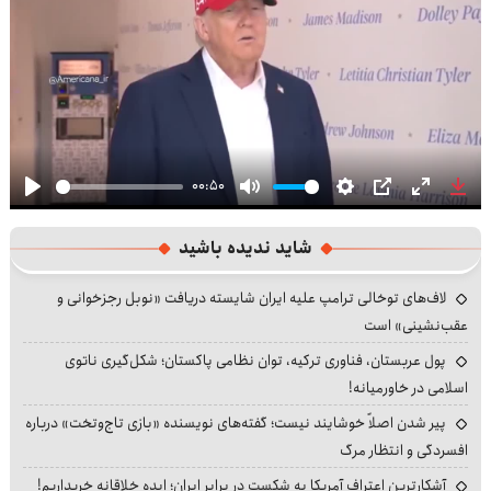
00:50
Play
Mute
Settings
PIP
Enter
Dow
fullscre
شاید ندیده باشید
لاف‌های توخالی ترامپ علیه ایران شایسته دریافت «نوبل رجزخوانی و
عقب‌نشینی» است
پول عربستان، فناوری ترکیه، توان نظامی پاکستان؛ شکل‌گیری ناتوی
اسلامی در خاورمیانه!
پیر شدن اصلاً خوشایند نیست؛ گفته‌های نویسنده «بازی تاج‌وتخت» درباره
افسردگی و انتظار مرگ
آشکارترین اعتراف آمریکا به شکست در برابر ایران؛ ایده خلاقانه خریداریم!