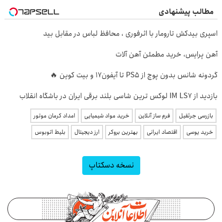
مطالب پیشنهادی
اسپری بیدکش تارومار با اثرفوری ، محافظ لباس در مقابل بید
آهن پرایس، خرید مطمئن آهن آلات
گردونه شانس بدون پوچ از PS5 تا آیفون17 و بیت کوین 🔥
بازدید از IM LS7 لوکس ترین شاسی بلند برقی ایران در باشگاه انقلاب
بازرسی جرثقیل
فرم ساز آنلاین
خرید مواد شیمیایی
امداد کرمان موتور
خرید یوسی
اقتصاد ایرانی
بهترین بروکر
ارز دیجیتال
بلیط اتوبوس
نسخه دسکتاپ