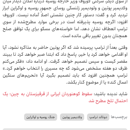
از سوی دیگر، سرگئی لاوروف وزیر خارجه روسیه درباره امکان دیدار میان
ولادیمیر پوتین و ولودیمیر زلنسکی روسای جمهور روسیه و اوکراین ابراز
تردید کرد و گفت: دستور کار چنین نشستی اصلاً آماده نیست. لاوروف
افزود: اگرچه روسیه پذیرفته است در برخی موارد مطرح‌شده از سوی
ترامپ انعطاف نشان دهد، اما خواسته‌های مسکو برای یک توافق صلح
همچنان بدون تغییر باقی مانده است.
وقتی بعداً از ترامپ پرسیده شد که اگر پوتین حاضر به مذاکره نشود، آیا
او اقدامی خواهد کرد یا خیر، پاسخ داد که ابتدا صبر خواهد کرد تا ببیند
مقصر کیست و سپس تصمیم خواهد گرفت. او ادامه داد: «فکر می‌کنم
ظرف دو هفته مشخص می‌شود که چه مسیری را انتخاب خواهم کرد.»
ترامپ همچنین افزود که باید تصمیم بگیرد آیا «تحریم‌های سنگین
اعمال کند» یا از موضوع کنار بکشد.
شاید ندیده باشید:
سقوط کوهنوردان ایرانی از قرقیزستان به چین؛ یک
احتمال تلخ مطرح شد
برچسب‌ها
دونالد ترامپ
ولادیمیر پوتین
جنگ روسیه و اوکراین