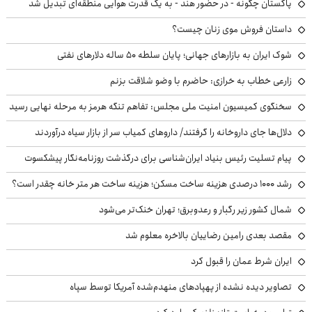
پاکستان چگونه - در حضور هند - به یک قدرت هوایی منطقه‌ای تبدیل شد
داستان فروش موی زنان چیست؟
شوک ایران به بازارهای جهانی؛ پایان سلطه ۵۰ ساله دلارهای نفتی
زارعی خطاب به خرازی: حاضرم با وضو شلاقت بزنم
سخنگوی کمیسیون امنیت ملی مجلس: تفاهم تنگه هرمز به مرحله نهایی رسید
دلال‌ها جای داروخانه را گرفتند/ داروهای کمیاب سر از بازار سیاه درآوردند
پیام تسلیت رئیس بنیاد ایران‌شناسی برای درگذشت روزنامه‌نگار پیشکسوت
رشد ۱۰۰۰ درصدی هزینه ساخت مسکن؛ هزینه ساخت هر متر خانه چقدر است؟
شمال کشور زیر رگبار و رعدوبرق؛ تهران خنک‌تر می‌شود
مقصد بعدی رامین رضاییان بالاخره معلوم شد
ایران شرط عمان را قبول کرد
تصاویر دیده نشده از پهپادهای منهدم‌شده آمریکا توسط سپاه