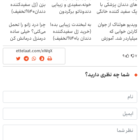
های دندان پزشکی با
خونه،سفیدی و زیبایی
بزن (ژل سفیدکننده
پک سفید کننده خانگی
دندوناتو برگردون
دندان40%تخفیف)
(40%off)
ویدیو هولناک از جوان
به لبخندت زیبایی بده!
چرا درد زانو را تحمل
کارتن خوابی که
(خرید ژل سفیدکننده
می‌کنی؟ خیلی ساده
میلیاردر شد. آموزش
دندان با40%تخفیف)
درمنزل درمانش کن
رایگان
۹
۷
شما چه نظری دارید؟