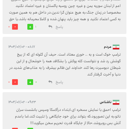
اعم از لبنان سوریه یمن و غیره چین روسیه پاکستان و غیره اعتماد نکنید
مخصوصا در زمان جنگ،به هیچ عنوان گرا ندین،در داخل هم به همین صورت
به کسی اعتماد نکنید و همه چیز باید پنهان شده و کاملا محرمانه باشد.یا حق
پاسخ
0
1
مردم
۰۸:۱۷ - ۱۴۰۴/۰۶/۰۲
ترامپ خوک است و به .. خوری معتاد است. حیف آن گلوله ای که از بیخ
گوشش رد شد و نتوانست کله پوکش را بشکافد همه را خوشحال و از این
شیطان دیوسیرت رها کند خداوند این ظالم بیشرف را به عذاب‌های شدید در
دنیا و آخرت گرفتار کند
پاسخ
0
0
ناشناس
۰۹:۲۳ - ۱۴۰۴/۰۶/۰۲
ترامپ احمق با نمایش مسخره ای،ابتداء درآلاسکا وسپس بانشست سران
ناتو،به این تصوربود،که بتواند برای خود جایگاهی را تثبیت کند،اما باعدم
آتش بس،روبروشد.حالا از جایگاه قدرت تحریم سخن میگوید!!!