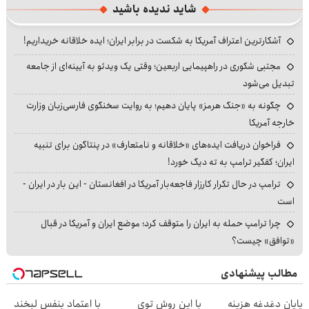
شاید ندیده باشید
آشکارترین اعتراف آمریکا به شکست در برابر ایران؛ ایده خلاقانه خریداریم!
مجتبی شکوری در راهپیمایی اربعین؛ وقتی یک ویدئو به آیینه‌ای از جامعه
تبدیل می‌شود
چگونه به «جنگ هرمز» پایان دهیم؛ به روایت سخنگوی فارسی‌زبان وزارت
خارجه آمریکا
فراخوان دریافت ایده‌های «خلاقانه و نامتعارف» در پنتاگون برای تنبیه
ایران؛ کفگیر ترامپ به ته دیگ خورد!
ترامپ در حال تکرار کارزار فاجعه‌بار آمریکا در افغانستان - این بار در ایران -
است
چرا ترامپ حمله به ایران را متوقف کرد؛ موضع ایران و آمریکا در قبال
«توافق» چیست؟
مطالب پیشنهادی
پایان دغدغه هزینه
با این روش توی
با اعتماد بنفس لبخند