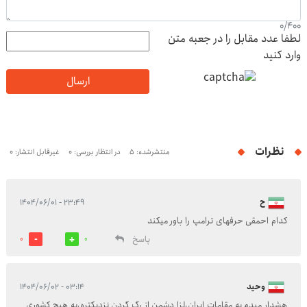
0
/
400
لطفا عدد مقابل را در جعبه متن
وارد کنید
ارسال
نظرات
منتشرشده: 5
در انتظار بررسی: 0
غیرقابل انتشار: 0
ح
۲۳:۴۹ - ۱۴۰۴/۰۶/۰۱
کدام احمقی حرفهای ترامپ را باور میکند
پاسخ
0
0
وحید
۰۳:۱۴ - ۱۴۰۴/۰۶/۰۲
هشدار میدم به مقامات ایران،لزا دشمن از رگ گردن نزدیکتره،به هیچ کشوری