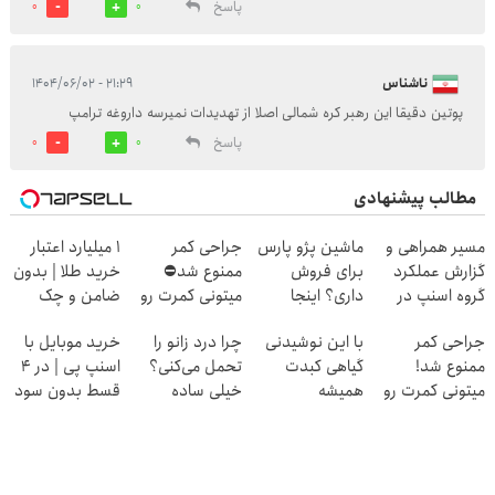
پاسخ
0
0
ناشناس
۲۱:۲۹ - ۱۴۰۴/۰۶/۰۲
پوتین دقیقا این رهبر کره شمالی اصلا از تهدیدات نمیرسه داروغه ترامپ
پاسخ
0
0
مطالب پیشنهادی
مسیر همراهی و
ماشین پژو پارس
جراحی کمر
۱ میلیارد اعتبار
گزارش عملکرد
برای فروش
ممنوع شد⛔
خرید طلا | بدون
گروه اسنپ در
داری؟ اینجا
میتونی کمرت رو
ضامن و چک
۱۴۰۴
سریع بفروشش
در منزل درمان
جراحی کمر
با این نوشیدنی
چرا درد زانو را
خرید موبایل با
کنی! 👈🏻
ممنوع شد!
گیاهی کبدت
تحمل می‌کنی؟
اسنپ پی | در ۴
پرسش‌نامه
میتونی کمرت رو
همیشه
خیلی ساده
قسط بدون سود
در منزل درمان
پرقدرته55%تخفیف
درمنزل درمانش
و کارمزد!
کنی!
کن
((پرسش‌نامه))