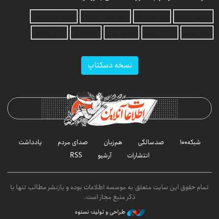
بازرسی جرثقیل
فرم ساز آنلاین
خرید مواد شیمیایی
امداد کرمان موتور
خرید یوسی
اقتصاد ایرانی
بهترین بروکر
ارز دیجیتال
بلیط اتوبوس
نسخه دسکتاپ
شبکه۱۰۰
صدسالگی
هم‌زبان
صدای مردم
یادداشت
انتشارات
آرشیو
RSS
تمام حقوق این سایت متعلق به موسسه اطلاعات بوده و بازنشر مطالب تنها با
ذکر منبع مجاز است.
طراحی و تولید: نستوه