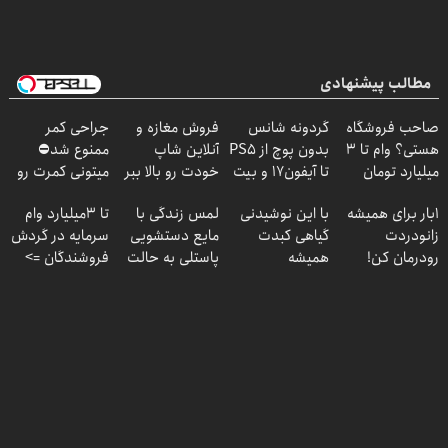
مطالب پیشنهادی
صاحب فروشگاه
گردونه شانس
فروش مغازه و
جراحی کمر
هستی؟ وام تا ۳
بدون پوچ از PS5
آنلاین شاپ
ممنوع شد⛔
میلیارد تومان
تا آیفون17 و بیت
خودت رو بالا ببر
میتونی کمرت رو
بگیر
کوین 🔥
در منزل درمان
1بار برای همیشه
با این نوشیدنی
لمس زندگی با
تا 3میلیارد وام
کنی! 👈🏻
زانودردت
گیاهی کبدت
مایع دستشویی
سرمایه در گردش
پرسش‌نامه
رودرمان کن!
همیشه
پاستلی به حالت
فروشندگان =>
(تکنولوژی آلمان)
پرقدرته55%تخفیف
کرمی ✅ اَوه
فروشگاهت رو
◂پرسشنامه▸
ثبت کن