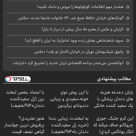
هشدار مهم اطلاعات: کوچولوها را عروس و داماد نکنید!
آلونک‌های خیابان حافظ جمع شد، ۶۴ خانواده جابجا شدند +عکس
گزارش و عکس‌ از محرم ۵۰ سال پیش: از دربار تا بازار!
سرود شاهنشاهی پخش زنده ورود امام(ره) به ایران را قطع کرد!
پاتوق شیک‌پوشان تهران در خیابان لاله‌زار لو رفت! +عکس
ابوالحسن بنی‌صدر برنامه اقتصادی ایران جدید را تشریح کرد +جزئیات
مطالب پیشنهادی
پایان دغدغه هزینه
با این روش توی
با اعتماد بنفس لبخند
های دندان پزشکی با
خونه،سفیدی و زیبایی
بزن (ژل سفیدکننده
پک سفید کننده خانگی
دندوناتو برگردون
دندان40%تخفیف)
(40%off)
این کرم جلبک، جوری
به لبخندت زیبایی بده!
هنوز نخریدی؟
چروکاتو صاف میکنه که
(خرید ژل سفیدکننده
پرفروش ترین جوانساز
انگار بوتاکس کردی!
دندان با40%تخفیف)
گیاهی نصف قیمت