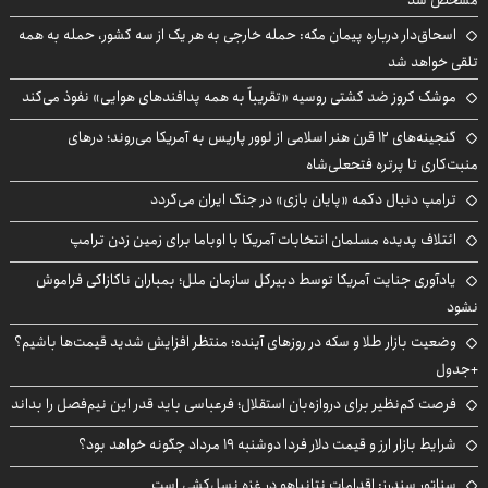
مشخص شد
اسحاق‌دار درباره پیمان مکه: حمله خارجی به هر یک از سه کشور، حمله به همه
تلقی خواهد شد
موشک کروز ضد کشتی روسیه «تقریباً به همه پدافندهای هوایی» نفوذ می‌کند
گنجینه‌های ۱۲ قرن هنر اسلامی از لوور پاریس به آمریکا می‌روند؛ درهای
منبت‌کاری تا پرتره فتحعلی‌شاه
ترامپ دنبال دکمه «پایان بازی» در جنگ ایران می‌گردد
ائتلاف پدیده مسلمان انتخابات آمریکا با اوباما برای زمین زدن ترامپ
یادآوری جنایت آمریکا توسط دبیرکل سازمان ملل؛ بمباران ناکازاکی فراموش
نشود
وضعیت بازار طلا و سکه در روزهای آینده؛ منتظر افزایش شدید قیمت‌ها باشیم؟
+جدول
فرصت کم‌نظیر برای دروازه‌بان استقلال؛ فرعباسی باید قدر این نیم‌فصل را بداند
شرایط بازار ارز و قیمت دلار فردا دوشنبه ۱۹ مرداد چگونه خواهد بود؟
سناتور سندرز: اقدامات نتانیاهو در غزه نسل‌کشی است