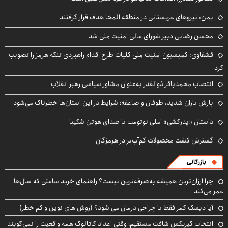
یمن: نیروهای عربستانی در منطقه المخا هدف قرار گرفتند
محسن رضایی دبیر شورای عالی امنیت ملی شد
قشقاوی: کمیسیون امنیت ملی کلیات طرح اقدام راهبردی تنگه هرمز را تصویب
کرد
انتصاب محمدباقر ذوالقدر به‌عنوان مشاور سیاسی رهبر انقلاب
بارش باران شدید، طوفان و صاعقه؛ شرایط در این استان‌ها خطرناک می‌شود
داستان «پدرکشی» املی نوتومب با صدای هوتن شکیبا
گسترش کشت محصولات کم‌آب‌بر در هرمزگان
بازرگانی
چرا ارزان‌ترین همیشه به‌صرفه‌ترین نیست؟ راهنمای خرید ساعتی که سال‌ها
عمر می‌کند
آیا دیسک کمر فقط با جراحی درمان می شود؟ (روش های نوین و کم خطر)
انتخاب گیربکس شافت مستقیم؛ وقتی اعداد کاتالوگ همه واقعیت را نمی‌گویند