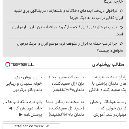
خارجه آمریکا
فراخوان دریافت ایده‌های «خلاقانه و نامتعارف» در پنتاگون برای تنبیه
ایران؛ کفگیر ترامپ به ته دیگ خورد!
ترامپ در حال تکرار کارزار فاجعه‌بار آمریکا در افغانستان - این بار در ایران -
است
چرا ترامپ حمله به ایران را متوقف کرد؛ موضع ایران و آمریکا در قبال
«توافق» چیست؟
مطالب پیشنهادی
پایان دغدغه هزینه
با اعتماد بنفس لبخند
با این روش توی
های دندان پزشکی با
بزن (ژل سفیدکننده
خونه،سفیدی و زیبایی
پک سفید کننده خانگی
دندان40%تخفیف)
دندوناتو برگردون
(40%off)
ویدیو هولناک از جوان
به لبخندت زیبایی بده!
زانو درد دیگه تمومه! در
کارتن خوابی که
(خرید ژل سفیدکننده
خانه درمانش کن ◀
میلیاردر شد. آموزش
دندان با40%تخفیف)
پرسش‌نامه ▶
رایگان