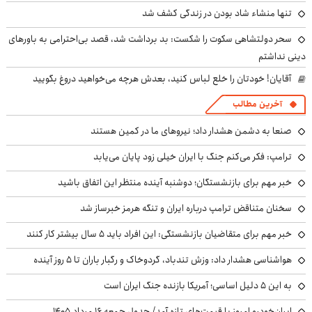
تنها منشاء شاد بودن در زندگی کشف شد
سحر دولتشاهی سکوت را شکست: بد برداشت شد، قصد بی‌احترامی به باورهای
دینی نداشتم
آقایان! خودتان را خلع لباس کنید، بعدش هرچه می‌خواهید دروغ بگویید
آخرین مطالب
صنعا به دشمن هشدار داد؛ نیروهای ما در کمین هستند
ترامپ: فکر می‌کنم جنگ با ایران خیلی زود پایان می‌یابد
خبر مهم برای بازنشستگان؛ دوشنبه آینده منتظر این اتفاق باشید
سخنان متناقض ترامپ درباره ایران و تنگه هرمز خبرساز شد
خبر مهم برای متقاضیان بازنشستگی: این افراد باید ۵ سال بیشتر کار کنند
هواشناسی هشدار داد: وزش تندباد، گردوخاک و رگبار باران تا ۵ روز آینده
به این ۵ دلیل اساسی؛ آمریکا بازنده جنگ ایران است
ایران‌خودرو امروز با قیمت‌های تازه آمد/ جدول جمعه ۱۶ مرداد ۱۴۰۵