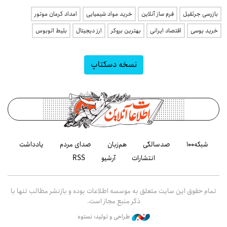
بازرسی جرثقیل
فرم ساز آنلاین
خرید مواد شیمیایی
امداد کرمان موتور
خرید یوسی
اقتصاد ایرانی
بهترین بروکر
ارز دیجیتال
بلیط اتوبوس
نسخه دسکتاپ
شبکه۱۰۰
صدسالگی
هم‌زبان
صدای مردم
یادداشت
انتشارات
آرشیو
RSS
تمام حقوق این سایت متعلق به موسسه اطلاعات بوده و بازنشر مطالب تنها با
ذکر منبع مجاز است.
طراحی و تولید: نستوه