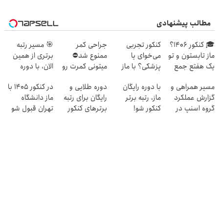
مطالب پیشنهادی
🎓 کنکور ۱۴۰6؟
کنکور تجربی
جراحی کمر
🎯 مسیر رتبه
ماز تابستون و تو
می‌خوای یا
ممنوع شد⛔
برتری از همین
یک هفتع جمع
پزشکی؟ با ماز
میتونی کمرت رو
الان، با دوره
میکنه 🏆
رتبه 1 شو
در منزل درمان
رایگان ماز شروع
مسیر همراهی و
با دوره رایگان
دوره طلایی و
در کنکور 1405 با
کنی! 👈🏻
میشه!
گزارش عملکرد
ماز، رتبه برتر
رایگان برای رتبه
ماز دانشگاه
پرسش‌نامه
گروه اسنپ در
کنکور شو!
برترهای کنکور
تهران قبول شو
😎
۱۴۰۴