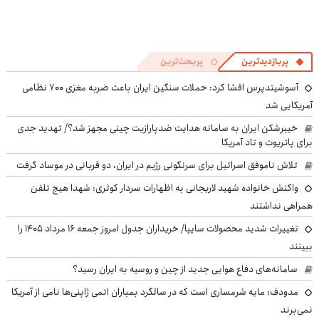
پربازدیدترین
پربحث‌ترین
آسوشیتدپرس افشا کرد: حملات سنگین ایران باعث ضربه مغزی ۷۰۰ نظامی
آمریکایی شد
خیبرشکن ایران به سامانه هدایت ضدپارازیت چینی مجهز شد؟/ تهدید جدی
برای پاتریوت و تاد آمریکا
تلاش ناموفق اسرائیل برای سرنگونی رژیم در ایران، دو قربانی در موساد گرفت
واکنش خانواده شهید لاریجانی به اظهارات سردار کوثری: شهدا هیچ تلفن
همراهی نداشتند
تغییرات شدید محصولات سایپا/ خریداران جدول امروز جمعه ۱۶ مرداد ۱۴۰۵ را
ببینند
سامانه‌های دفاع هوایی جدید از چین و روسیه به ایران رسید؟
مدودف: مایه شرمساری است که در سالگرد بمباران اتمی ژاپنی‌ها نامی از آمریکا
نمی‌برند