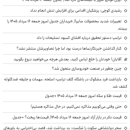
رشیدی کوچی: پزشکیان اقدامی برای افزایش تنش انجام نداد
تغییرات شدید محصولات سایپا/ خریداران جدول امروز جمعه ۱۶ مرداد ۱۴۰۵ را
ببینند
ترامپ دستور تحقیق درباره افشای کمبود تسلیحات را داد
کنار گذاشتن خبرنگارنماها درست بود اما چرا تصاویرشان منتشر نشد؟
آقایان! خودتان را خلع لباس کنید، بعدش هرچه می‌خواهید دروغ بگویید
چین چطور در صنعت خودروسازی متحول شد؟
بازداشت فرد مشکوک در باشگاه گلف ترامپ؛ اسلحه، مهمات و جلیقه ضدگلوله
کشف شد
قیمت طلا و سکه امروز جمعه ۱۶ مرداد ۱۴۰۵ +جدول
حتی وقتی می‌گوییم مذاکره نمی‌کنیم، در حال مذاکره هستیم!
قیمت دلار در بازار آزاد امروز جمعه ۱۶ مرداد ۱۴۰۵/ قیمت‌ها ریخت؟ +جدول
سحر دولتشاهی سکوت را شکست: بد برداشت شد، قصد بی‌احترامی به باورهای