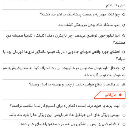
دینی نداشتم
چرا تنگه هرمز به وضعیت پیشاجنگ بر نخواهد گشت؟
تنها منشاء شاد بودن در زندگی کشف شد
آنیا تیلور-جوی توضیح می‌دهد: چرا بازیگران «متد اکتینگ» تقریباً همیشه مرد
هستند؟
افشای چهره واقعی «بودای جادویی» در یک فیلم؛ ماساژور نازی‌ها قهرمان بود یا
شیاد؟
جنجال تازه هوش مصنوعی در هالیوود؛ الی راث اعتراف کرد: «بستنی‌فروش» هم
به هوش مصنوعی آلوده شد
سامانه‌های دفاع هوایی جدید از چین و روسیه به ایران رسید؟
بازرگانی
ثبت برند یا خرید برند آماده : کدام راه برای کسب‌وکار شما مناسب‌تر است؟
بررسی ویژگی های فنی جرثقیل ها: هر بازرسی این ویژگی ها را باید بلد باشد
۷ اقدام ضروری پس از تشکیل پرونده مواد مخدر؛ راهنمای خانواده‌ها