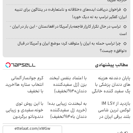
خارجه آمریکا
فراخوان دریافت ایده‌های «خلاقانه و نامتعارف» در پنتاگون برای تنبیه
ایران؛ کفگیر ترامپ به ته دیگ خورد!
ترامپ در حال تکرار کارزار فاجعه‌بار آمریکا در افغانستان - این بار در ایران -
است
چرا ترامپ حمله به ایران را متوقف کرد؛ موضع ایران و آمریکا در قبال
«توافق» چیست؟
مطالب پیشنهادی
پایان دغدغه هزینه
با اعتماد بنفس لبخند
کرم جوانساز آلمانی
های دندان پزشکی با
بزن (ژل سفیدکننده
انتخاب ستاره ها!خرید
پک سفید کننده خانگی
دندان40%تخفیف)
با تخفیف
بازدید از IM LS7
به لبخندت زیبایی بده!
با این روش توی
لوکس ترین شاسی
(خرید ژل سفیدکننده
خونه،سفیدی و زیبایی
بلند برقی ایران در
دندان با40%تخفیف)
دندوناتو برگردون
باشگاه انقلاب
(40%off)