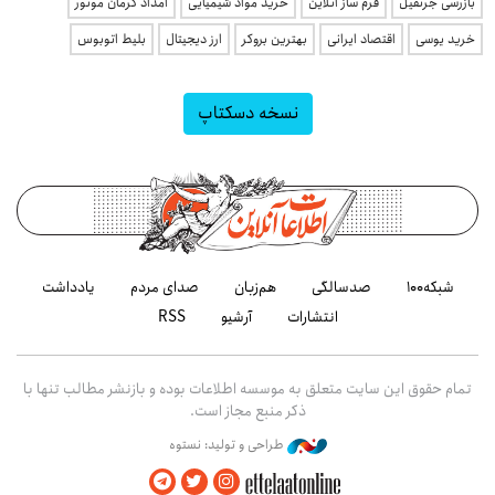
بازرسی جرثقیل
فرم ساز آنلاین
خرید مواد شیمیایی
امداد کرمان موتور
خرید یوسی
اقتصاد ایرانی
بهترین بروکر
ارز دیجیتال
بلیط اتوبوس
نسخه دسکتاپ
شبکه۱۰۰
صدسالگی
هم‌زبان
صدای مردم
یادداشت
انتشارات
آرشیو
RSS
تمام حقوق این سایت متعلق به موسسه اطلاعات بوده و بازنشر مطالب تنها با
ذکر منبع مجاز است.
طراحی و تولید: نستوه