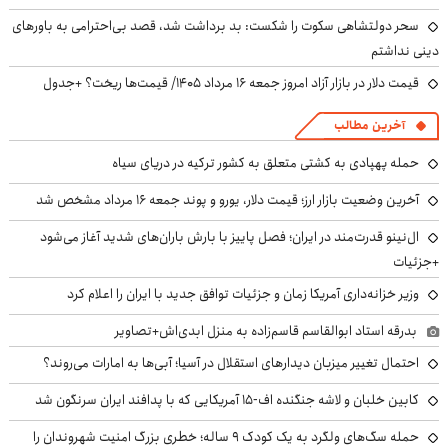
سحر دولتشاهی سکوت را شکست: بد برداشت شد، قصد بی‌احترامی به باورهای
دینی نداشتم
قیمت دلار در بازار آزاد امروز جمعه ۱۶ مرداد ۱۴۰۵/ قیمت‌ها ریخت؟ +جدول
آخرین مطالب
حمله پهپادی به کشتی متعلق به کشور ترکیه در دریای سیاه
آخرین وضعیت بازار ارز؛ قیمت دلار، یورو و پوند جمعه ۱۶ مرداد مشخص شد
ال‌نینو قدرت‌مند در ایران؛ فصل پاییز با بارش باران‌های شدید آغاز می‌شود
+جزئیات
وزیر خزانه‌داری آمریکا زمان و جزئیات توافق جدید با ایران را اعلام کرد
بدرقه استاد ابوالقاسم قاسم‌زاده به منزل ابدی‌اش+تصاویر
احتمال تغییر میزبان دیدارهای استقلال در آسیا؛ آبی‌ها به امارات می‌روند؟
کابین خلبان و لاشه جنگنده اف-۱۵ آمریکایی که با پدافند ایران سرنگون شد
حمله سگ‌های ولگرد به یک کودک ۹ ساله؛ خطری بزرگ امنیت شهروندان را