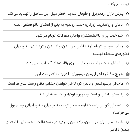
تهدید می‌کند
بارش باران، رعدوبرق و طوفان شدید؛ خطر سیل این مناطق را تهدید می‌کند
ادعای وال‌استریت ژورنال: حمله روسیه به یکی از اعضای ناتو قطعی است
خبر خوب برای بازنشستگان: واریزی معوقات انجام می‌شود
مقام سعودی: توافقنامه دفاعی عربستان، پاکستان و ترکیه تهدیدی برای
کشورهای منطقه نیست
پیاتزا فهرست نهایی تیم ملی را برای رقابت‌های آسیایی اعلام کرد
حراج ۸۸ اثر فاخر از زمان تیموریان تا دوره معاصر +تصاویر
ماجرای پرسپولیس و دنیل گرا؛ تارتار خواهان جدایی دفاع راست سرخ‌ها است
زلنسکی باید با ریاست جمهوری اوکراین خداحافظی کند
عدد باورنکردنی رضایت‌نامه حسین‌نژاد؛ دینامو برای ستاره ایرانی چقدر پول
می‌خواهد؟
اقامه نماز سران عربستان، پاکستان و ترکیه در مسجدالحرام همزمان با امضای
پیمان دفاعی