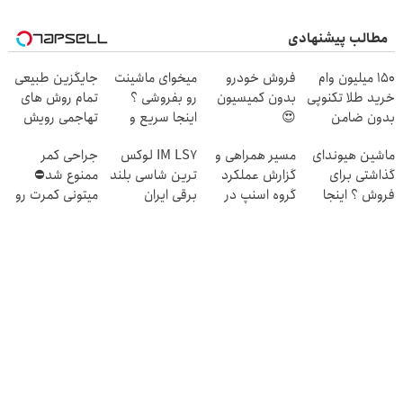
مطالب پیشنهادی
150 میلیون وام
فروش خودرو
میخوای ماشینت
جایگزین طبیعی
خرید طلا تکنوپی
بدون کمیسیون
رو بفروشی ؟
تمام روش های
بدون ضامن
😍
اینجا سریع و
تهاجمی رویش
راحت بفروشش
مو
ماشین هیوندای
مسیر همراهی و
IM LS7 لوکس
جراحی کمر
✅
گذاشتی برای
گزارش عملکرد
ترین شاسی بلند
ممنوع شد⛔
فروش ؟ اینجا
گروه اسنپ در
برقی ایران
میتونی کمرت رو
سریع و راحت
۱۴۰۴
در منزل درمان
بفروش
کنی! 👈🏻
پرسش‌نامه