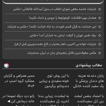
جزئیات جلسه مخفی شورای انقلاب در منزل آیت‌الله طالقانی +عکس‌
هشدار مهم اطلاعات: کوچولوها را عروس و داماد نکنید!
این جماعت به قرآن قسم خوردند به شاه خیانت نکنند! +عکس و جزئیات
برف نفس تهران را گرفت، ارتش به خیابان آمد! +عکس
جزئیات خواندنی آخرین ناهار بختیار در کاخ نخست‌وزیری قبل از فرار
عکس مخوف‌ترین قاتل زنجیره‌ای زنان در ایران منتشرشد
مطالب پیشنهادی
پایان دغدغه هزینه
با این روش توی
مسیر همراهی و گزارش
های دندان پزشکی با
خونه،سفیدی و زیبایی
عملکرد گروه اسنپ در
پک سفید کننده خانگی
دندوناتو برگردون
۱۴۰۴
(40%off)
با اعتماد بنفس لبخند
به لبخندت زیبایی بده!
زانو درد دیگه تمومه! در
بزن (ژل سفیدکننده
(خرید ژل سفیدکننده
خانه درمانش کن ◀