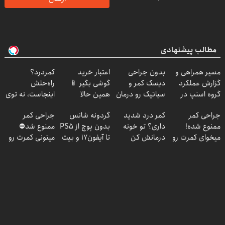
مطالب پیشنهادی
مسیر همراهی و
بدون جراحی
اعتبار خرید
کمردرد؟
گزارش عملکرد
دیسک کمر و
گوشی بگیر 📱
راه‌حلش
گروه اسنپ در
سیاتیک رو درمان
همین حالا
اینجاست، نه توی
۱۴۰۴
کن
درخواست اعتبار
داروخونه
جراحی کمر
کمر درد شدید
گردونه شانس
جراحی کمر
(◂پرسش‌نامه)
بده 🎯
ممنوع شده!
داری؟ تو خونه
بدون پوچ از PS5
ممنوع شد⛔
میخوای کمرت رو
درمانش کن
تا آیفون17 و بیت
میتونی کمرت رو
در منزل درمان
(◂پرسش‌نامه رو
کوین 🔥
در منزل درمان
کنی؟
پرکن)
کنی! 👈🏻
((پرسش‌نامه))
پرسش‌نامه