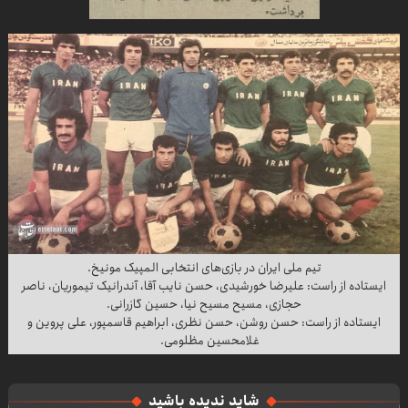
تیم ملی ایران در بازی‌های انتخابی المپیک مونیخ.
ایستاده از راست: علیرضا خورشیدی، حسن نایب آقا، آندرانیک تیموریان، ناصر
حجازی، مسیح مسیح نیا، حسین گازرانی.
ایستاده از راست: حسن روشن، حسن نظری، ابراهیم قاسمپور، علی پروین و
غلامحسین مظلومی.
شاید ندیده باشید