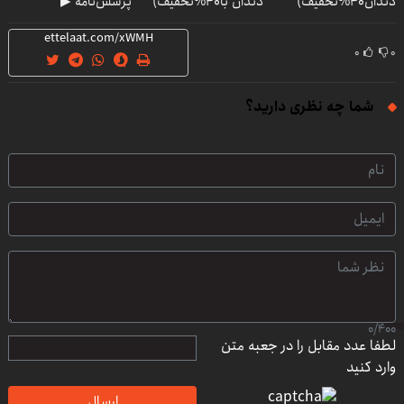
دندان40%تخفیف)
دندان با40%تخفیف)
پرسش‌نامه ▶
۰
۰
شما چه نظری دارید؟
0
/
400
لطفا عدد مقابل را در جعبه متن
وارد کنید
ارسال