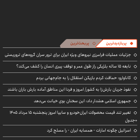
پربازدیدترین
پربحث‌ترین
جزئیات عملیات فرامرزی نیروهای ویژه ایران برای ترور سران گروه‌های تروریستی
نابغه ۱۵ ساله بلژیکی راز طول عمر و توقف پیری انسان را کشف می‌کند؟
کاناوارو: حماقت کردم بازیکن استقلال را به جام‌جهانی بردم
نفوذ جریان بارش‌زا به کشور/ امروز و فردا این مناطق آماده بارش باران باشند
جمهوری اسلامی هشدار داد: این سخنان بوی خیانت می‌دهد
تغییر تند قیمت محصولات ایران‌خودرو و سایپا امروز پنجشنبه ۱۵ مرداد ۱۴۰۵
+جدول
اسرائیل چگونه امارات - همسایه ایران - را مسلح کرد