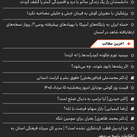
دانشمندان راز یک زندگی سالم با درد و افسردگی کمتر را کشف کردند
پزشکیان با مجریان گوش به فرمان جبلی و جلیلی مصاحبه نکرد!
حمله ایران به پایگاه‌های آمریکا با پهپادهای پیشرفته روسی؟/ پرواز نسخه‌های
ارتقایافته شاهد در آسمان
آخرین مطالب
ببینید تورم چگونه کم‌درآمدها را له کرده!
اگر پشه‌ها نابود شوند، چه می‌شود؟
[دکتر محمدعلی فیاض‌بخش] حقوق بشر و کرامت انسانی
قیمت روز گوشی موبایل امروز پنجشنبه ۱۵ مرداد ۱۴۰۵
[اکبر حیدری] آیا ترامپ به دنبال صلح است؟
[رضا کیمیایی] بازار سهام؛ فرصت یا تله؟
[دکتر محمد طاهری] بحران برای سومین تنگه
چرا اردبیل قطب گردشگری نشده است؟ | مدیر کل میراث فرهنگی استان به
اطلاعات پاسخ می‌دهد