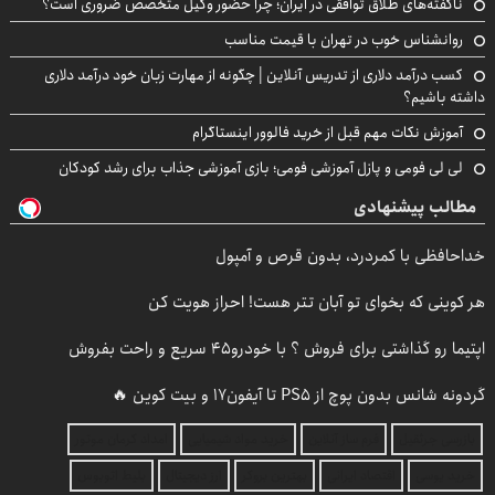
ناگفته‌های طلاق توافقی در ایران؛ چرا حضور وکیل متخصص ضروری است؟
روانشناس خوب در تهران با قیمت مناسب
کسب درآمد دلاری از تدریس آنلاین | چگونه از مهارت زبان خود درآمد دلاری
داشته باشیم؟
آموزش نکات مهم قبل از خرید فالوور اینستاگرام
لی لی فومی و پازل آموزشی فومی؛ بازی آموزشی جذاب برای رشد کودکان
مطالب پیشنهادی
خداحافظی با کمردرد، بدون قرص و آمپول
هر کوینی که بخوای تو آبان تتر هست! احراز هویت کن
اپتیما رو گذاشتی برای فروش ؟ با خودرو45 سریع و راحت بفروش
گردونه شانس بدون پوچ از PS5 تا آیفون17 و بیت کوین 🔥
بازرسی جرثقیل
فرم ساز آنلاین
خرید مواد شیمیایی
امداد کرمان موتور
خرید یوسی
اقتصاد ایرانی
بهترین بروکر
ارز دیجیتال
بلیط اتوبوس