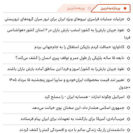
پربازدیدترین
پربحث‌ترین
جزئیات عملیات فرامرزی نیروهای ویژه ایران برای ترور سران گروه‌های تروریستی
نفوذ جریان بارش‌زا به کشور؛ امشب بارش باران در ۲ استان کشور +هواشناسی
فردا
کاناوارو: حماقت کردم بازیکن استقلال را به جام‌جهانی بردم
نابغه ۱۵ ساله بلژیکی راز طول عمر و توقف پیری انسان را کشف می‌کند؟
نفوذ جریان بارش‌زا به کشور/ امروز و فردا این مناطق آماده بارش باران باشند
تغییر تند قیمت محصولات ایران‌خودرو و سایپا امروز پنجشنبه ۱۵ مرداد ۱۴۰۵
+جدول
اسرائیل چگونه امارات - همسایه ایران - را مسلح کرد
جمهوری اسلامی هشدار داد: این سخنان بوی خیانت می‌دهد
غریب‌آبادی: آمریکا برای بازگشت به تعهدات برای ایران پیام فرستاده
دانشمندان راز یک زندگی سالم با درد و افسردگی کمتر را کشف کردند