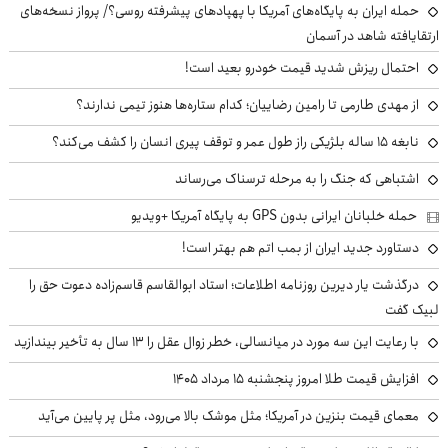
حمله ایران به پایگاه‌های آمریکا با پهپادهای پیشرفته روسی؟/ پرواز نسخه‌های
ارتقایافته شاهد در آسمان
احتمال ریزش شدید قیمت خودرو بعید است!
از مهدی طارمی تا رامین رضاییان؛ کدام ستاره‌ها هنوز تیمی ندارند؟
نابغه ۱۵ ساله بلژیکی راز طول عمر و توقف پیری انسان را کشف می‌کند؟
اشتباهی که جنگ را به مرحله ترسناک می‌رساند
حمله خلبانان ایرانی بدون GPS به پایگاه آمریکا +ویدیو
دستاورد جدید ایران از بمب اتم هم بهتر است!
درگذشت یار دیرین روزنامه اطلاعات؛ استاد ابوالقاسم قاسم‌زاده دعوت حق را
لبیک گفت
با رعایت این سه مورد در میانسالی، خطر زوال عقل را ۱۳ سال به تأخیر بیندازید
افزایش قیمت طلا امروز پنجشنبه ۱۵ مرداد ۱۴۰۵
معمای قیمت بنزین در آمریکا؛ مثل موشک بالا می‌رود، مثل پر پایین می‌آید