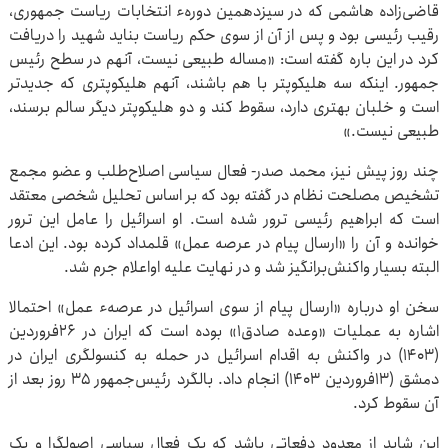
قاضی‌زاده هاشمی که در سیزدهمین دورهء انتخابات ریاست جمهوری،
رقیب رئیسی بود و پس از آن از سوی حکم ریاست بناید شهید را دریافت
کرد در این باره گفته است: «مساله طبیعی نیست، آنهم در سطح رئیس
جمهور. اینکه سه هلیکوپتر با هم باشند، آنهم هلیکوپتری که جدیدتر
است و خلبان بهتری دارد، سقوط کند و دو هلیکوپتر دیگر سالم برسند،
طبیعی نیست.»
چند روز پیش نیز، محمد صدر- فعال سیاسی اصلاح‌طلب و عضو مجمع
تشخیص مصلحت نظام در گفته بود که بر اساس تحلیل شخصی معتقد
است که ابراهیم رئیسی ترور شده است. او اسرائیل را عامل این ترور
خوانده و آن را «ارسال پیام در عرصه عمل» قلمداد کرده بود. این ادعا
البته بسیار واکنش‌برانگیز شد و در نهایت علیه اواعلام جرم شد.
سخن او درباره «ارسال پیام از سوی اسرائیل در عرصهء عمل» احتمالا
اشاره به عملیات «وعده صادق۱» بوده است که ایران در ۲۶فروردین
(۱۴۰۳) در واکنش به اقدام اسرائیل در حمله به کنسولگری ایران در
دمشق (۱۳فروردین ۱۴۰۳) انجام داد. بالگرد رئیس‌جمهور ۳۵ روز بعد از
آن سقوط کرد.
این شاید از معدود دفعاتی باشد که یک فعال سیاسی اصولگرا و یک