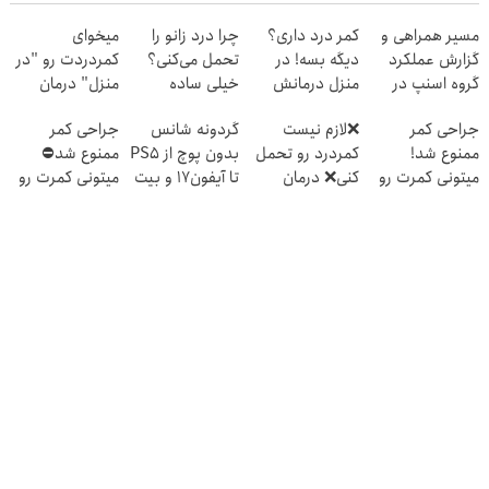
مسیر همراهی و
کمر درد داری؟
چرا درد زانو را
میخوای
گزارش عملکرد
دیگه بسه! در
تحمل می‌کنی؟
کمردردت رو "در
گروه اسنپ در
منزل درمانش
خیلی ساده
منزل" درمان
۱۴۰۴
کن
درمنزل درمانش
کنی؟ (◂فیلم +
جراحی کمر
❌لازم نیست
گردونه شانس
جراحی کمر
(◀پرسش‌نامه)
کن
◂پرسش‌نامه)
ممنوع شد!
کمردرد رو تحمل
بدون پوچ از PS5
ممنوع شد⛔
میتونی کمرت رو
کنی❌ درمان
تا آیفون17 و بیت
میتونی کمرت رو
در منزل درمان
بدون جراحی و
کوین 🔥
در منزل درمان
کنی!
قرص
کنی! 👈🏻
((پرسش‌نامه))
(پرسشنامه)
پرسش‌نامه