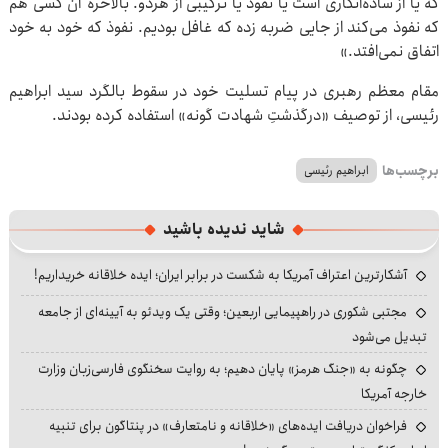
که یا از ساده‌انگاری است یا نفوذ یا ترکیبی از هردو. بالاخره آن کسی هم
که نفوذ می‌کند از جایی ضربه زده که غافل بودیم. نفوذ که خود به خود
اتفاق نمی‌افتد.»
مقام معظم رهبری در پیام تسلیت خود در سقوط بالگرد سید ابراهیم
رئیسی، از توصیف «درگذشتِ شهادت گونه» استفاده کرده بودند.
برچسب‌ها
ابراهیم رئیسی
شاید ندیده باشید
آشکارترین اعتراف آمریکا به شکست در برابر ایران؛ ایده خلاقانه خریداریم!
مجتبی شکوری در راهپیمایی اربعین؛ وقتی یک ویدئو به آیینه‌ای از جامعه
تبدیل می‌شود
چگونه به «جنگ هرمز» پایان دهیم؛ به روایت سخنگوی فارسی‌زبان وزارت
خارجه آمریکا
فراخوان دریافت ایده‌های «خلاقانه و نامتعارف» در پنتاگون برای تنبیه