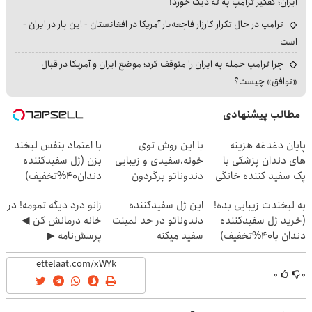
ایران؛ کفگیر ترامپ به ته دیگ خورد!
ترامپ در حال تکرار کارزار فاجعه‌بار آمریکا در افغانستان - این بار در ایران -
است
چرا ترامپ حمله به ایران را متوقف کرد؛ موضع ایران و آمریکا در قبال
«توافق» چیست؟
مطالب پیشنهادی
پایان دغدغه هزینه
با این روش توی
با اعتماد بنفس لبخند
های دندان پزشکی با
خونه،سفیدی و زیبایی
بزن (ژل سفیدکننده
پک سفید کننده خانگی
دندوناتو برگردون
دندان40%تخفیف)
(40%off)
به لبخندت زیبایی بده!
این ژل سفیدکننده
زانو درد دیگه تمومه! در
(خرید ژل سفیدکننده
دندوناتو در حد لمینت
خانه درمانش کن ◀
دندان با40%تخفیف)
سفید میکنه
پرسش‌نامه ▶
(40%تخفیف)
۰
۰