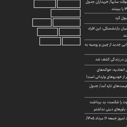
لات سایپا/ خریداران جدول
بازرسی جرثقیل
فرم ساز آنلاین
خرید مواد شیمیایی
بول کرد
امداد کرمان موتور
خرید یوسی
یان بازنشستگی: این افراد
اقتصاد ایرانی
بهترین بروکر
ارز دیجیتال
بلیط اتوبوس
ایی جدید از چین و روسیه به
دن در زندگی کشف شد
تحادیه: حواله‌های
 از خودروهای وارداتی است!
 قیمت‌های تازه آمد/ جدول
ت را شکست: بد برداشت
باورهای دینی نداشتم
قیمت دلار در بازار آزاد امروز جمعه ۱۶ مرداد ۱۴۰۵/