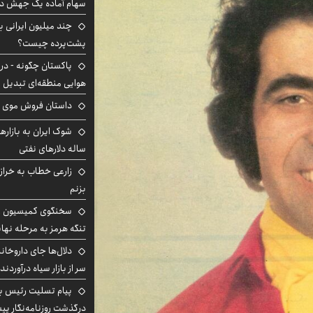
سهام آماده یک جهش د
پشت‌پرده چیست؟
پاکستان چگونه - در
هوایی منطقه‌ای تبدیل 
داستان فروش موی 
ساله دلارهای نفتی
زارعی خطاب به خراز
بزنم
سخنگوی کمیسیون ا
تنگه هرمز به مرحله نها
دلال‌ها جای داروخانه
سر از بازار سیاه درآوردند
پیام تسلیت رئیس بنی
درگذشت روزنامه‌نگار پ