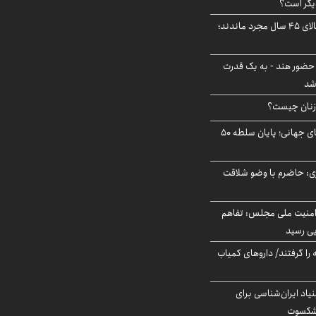
یگر است؟
چند میلیون ایرانی بالای ۴۵ سال مجرد ماندند؛
 حضور هند - به یک قدرت
شد
زنان چیست؟
شوک ایران به بازارهای جهانی؛ پایان سلطه ۵۰
ی: حاضرم با وضو شلاقت
منیت ملی مجلس: تفاهم
یی رسید
 را گرفتند/ داروهای کمیاب
اد ایران‌شناسی برای
یشکسوت