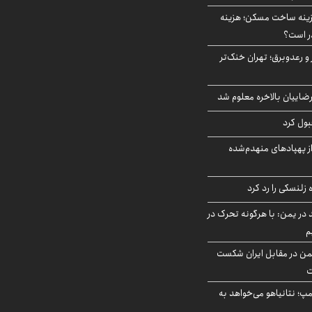
دی هزینه ساخت مسکن؛ هزینه
ر است؟
 و رعدوبرق؛ تهران خنک‌تر
اییان بالاخره معلوم شد
بول کرد
ز پهپادهای منهدم‌شده
زلنسکی را رد کرد
در یمن: با هرگونه تحرک در
م
من در مقابل ایران شکست
ت
مپ؛ نتانیاهو می‌خواهد به