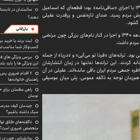
آغاز رسمی فعالیت حرفه‌ای هوشمند عقیلی در سال ۱۳۳۴ با اجرای «ساقی‌نامه» بود؛ قطعه‌ای که اسماعیل
سالمندان در تابستا
گوش مردم رسید. صدای تازه‌نفس و پرقدرت عقیلی
دهند؟
 گشود.
بازرگانی
حضور عقیلی در مراسم افتتاحیه تلویزیون ملی ایران در دهه ۱۳۴۰ و اجرا در کنار نام‌های بزرگی چون مرتضی
ثبت برند یا خرید برن
 مردم داشت.
کسب‌وکار شما مناسب‌ت
د. ترانه‌های «فردا تو می‌آیی» و «دریا» از جمله
بررسی ویژگی های فن
ه کردند. این ترانه‌ها نه‌تنها در زمان انتشارشان
این ویژگی ها را باید بلد
اطره جمعی مردم ایران باقی مانده‌اند. عقیلی در آن
۷ اقدام ضروری پس 
و هم‌زمان توجه به ذائقه عمومی، پلی میان موسیقی
راهنمای خانواده‌ها
راهی مطمئن برای ح
نوسان
چیدمان کیف مدرسه؛
سبک داشته باشیم؟
ناگفته‌های طلاق توا
متخصص ضروری است؟
روانشناس خوب در ت