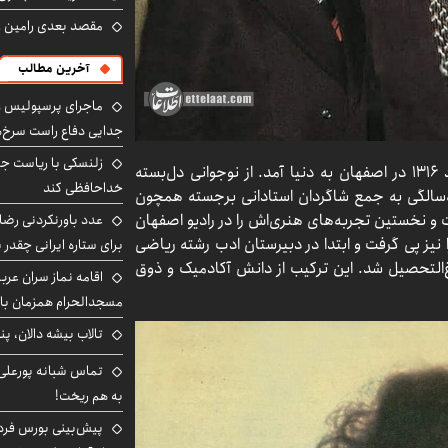
مقصد بعدی رامین رض
آخرین مطالب
ماجرای پرسپولیس و د
جدایی دفاع راست سرخ‌
زلنسکی با ریاست جم
به گزارش اطلاعات‌آنلاین، هوشمند عقیلی در سوم مرداد ۱۳۱۶ در اصفهان به دنیا آمد. از نوجوانی دل‌بسته
خداحافظی کند
‌سالگی به جمع شاگردان استادانی برجسته همچون
 و نخستین تجربه‌های هنری‌اش را در رادیو اصفهان
عدد باورنکردنی رضای
ا نیز پی گرفت و ابتدا در دبیرستان ادب رشته ریاضی
برای ستاره ایرانی چقدر 
غ‌التحصیل شد. این ترکیب از دانش آکادمیک و ذوق
اقامه نماز سران عرب
مسجدالحرام همزمان با 
تالاب بیشه دالان، پن
تماس شبانه پورعلی‌گ
به هم ریخت!