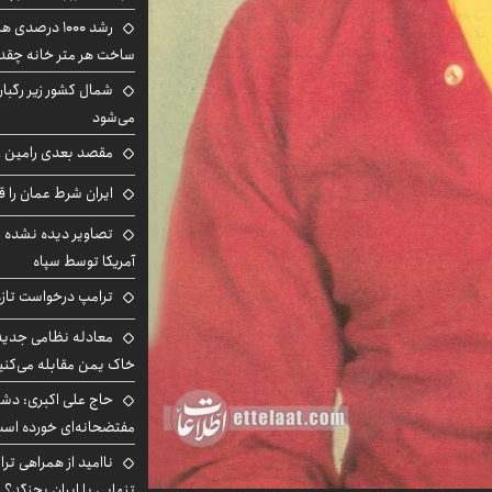
رشد ۱۰۰۰ درص
ساخت هر متر خانه چقد
شمال کشور زیر رگبار
می‌شود
مقصد بعدی رامین رض
ایران شرط عمان را ق
تصاویر دیده نشده ا
آمریکا توسط سپاه
ترامپ درخواست تازه 
معادله نظامی جدید 
خاک یمن مقابله می‌کنی
حاج علی اکبری: دش
مفتضحانه‌ای خورده اس
ناامید از همراهی ترا
تنهایی با ایران بجنگد؟