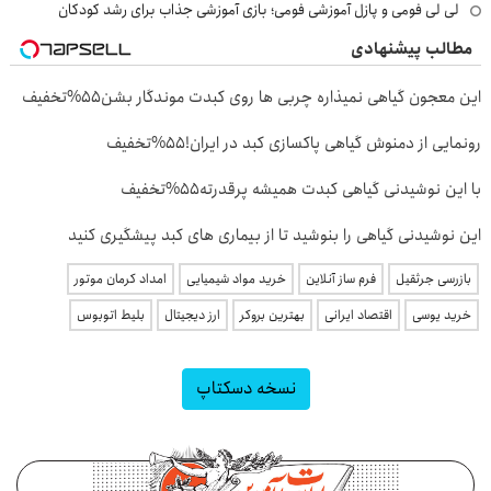
لی لی فومی و پازل آموزشی فومی؛ بازی آموزشی جذاب برای رشد کودکان
مطالب پیشنهادی
این معجون گیاهی نمیذاره چربی ها روی کبدت موندگار بشن55%تخفیف
رونمایی از دمنوش گیاهی پاکسازی کبد در ایران!55%تخفیف
با این نوشیدنی گیاهی کبدت همیشه پرقدرته55%تخفیف
این نوشیدنی گیاهی را بنوشید تا از بیماری های کبد پیشگیری کنید
بازرسی جرثقیل
فرم ساز آنلاین
خرید مواد شیمیایی
امداد کرمان موتور
خرید یوسی
اقتصاد ایرانی
بهترین بروکر
ارز دیجیتال
بلیط اتوبوس
نسخه دسکتاپ