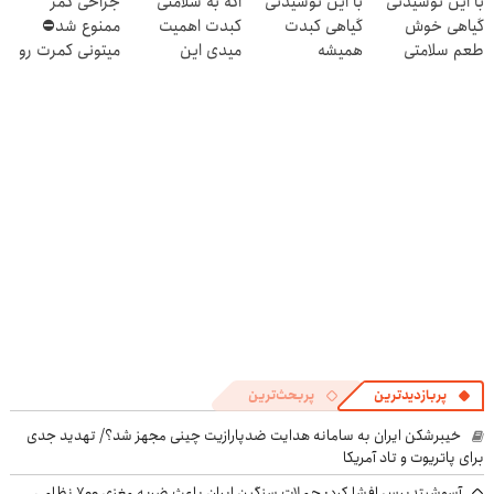
با این نوشیدنی
با این نوشیدنی
اگه به سلامتی
جراحی کمر
کبدچرب
تا امشب)
نمیکنی
گیاهی خوش
گیاهی کبدت
کبدت اهمیت
ممنوع شد⛔
طعم سلامتی
همیشه
میدی این
میتونی کمرت رو
کبدتان را تضمین
پرقدرته55%تخفیف
دمنوش رو
در منزل درمان
کنید
استفاده کن
کنی! 👈🏻
پرسش‌نامه
پربازدیدترین
پربحث‌ترین
خیبرشکن ایران به سامانه هدایت ضدپارازیت چینی مجهز شد؟/ تهدید جدی
برای پاتریوت و تاد آمریکا
آسوشیتدپرس افشا کرد: حملات سنگین ایران باعث ضربه مغزی ۷۰۰ نظامی