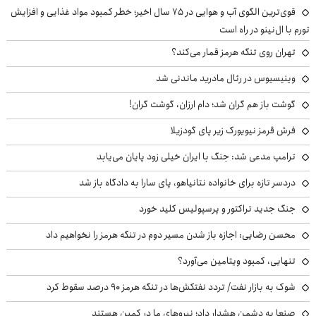
قوی‌ترین الگوی آب و هوایی در ۷۵ سال اخیر؛ خطر کمبود مواد غذایی و افزایش
تورم با ال‌نینو در راه است
تهران روی تنگه هرمز قمار می‌کند؟
وینیسیوس در رئال مادرید ماندنی شد
گوشت باز هم گران شد؛ دام ارزان، گوشت گران!
فرش قرمز نیویورک زیر پای گودزیلا
ترامپ مدعی شد: جنگ با ایران خیلی زود پایان می‌یابد
دردسر تازه برای خانواده نتانیاهو، پای سارا به دادگاه باز شد
جنگ جدید تراکتور و پرسپولیس کلید خورد
محسن رضایی: اجازه باز شدن مسیر دوم در تنگه هرمز را نخواهیم داد
تنهایی، کمبود ویتامین می‌آورد؟
شوک به بازار نفت/ تردد نفتکش‌ها در تنگه هرمز ۹۰ درصد سقوط کرد
صنعا به دشمن هشدار داد؛ نیروهای ما در کمین هستند