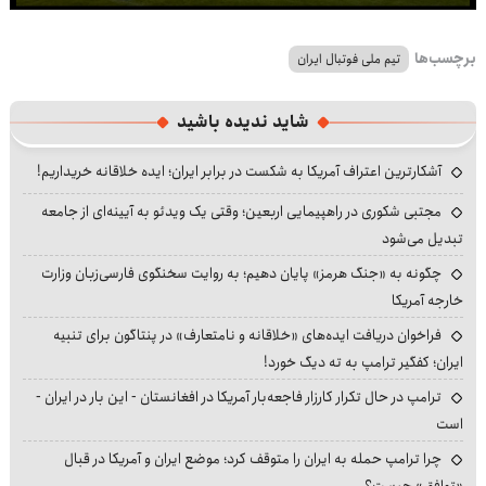
Play
Mute
Settings
PIP
Enter
Dow
fullscre
برچسب‌ها
تیم ملی فوتبال ایران
شاید ندیده باشید
آشکارترین اعتراف آمریکا به شکست در برابر ایران؛ ایده خلاقانه خریداریم!
مجتبی شکوری در راهپیمایی اربعین؛ وقتی یک ویدئو به آیینه‌ای از جامعه
تبدیل می‌شود
چگونه به «جنگ هرمز» پایان دهیم؛ به روایت سخنگوی فارسی‌زبان وزارت
خارجه آمریکا
فراخوان دریافت ایده‌های «خلاقانه و نامتعارف» در پنتاگون برای تنبیه
ایران؛ کفگیر ترامپ به ته دیگ خورد!
ترامپ در حال تکرار کارزار فاجعه‌بار آمریکا در افغانستان - این بار در ایران -
است
چرا ترامپ حمله به ایران را متوقف کرد؛ موضع ایران و آمریکا در قبال