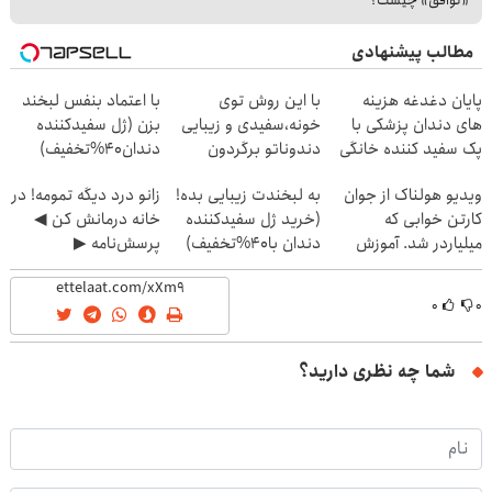
«توافق» چیست؟
مطالب پیشنهادی
پایان دغدغه هزینه
با این روش توی
با اعتماد بنفس لبخند
های دندان پزشکی با
خونه،سفیدی و زیبایی
بزن (ژل سفیدکننده
پک سفید کننده خانگی
دندوناتو برگردون
دندان40%تخفیف)
(40%off)
ویدیو هولناک از جوان
به لبخندت زیبایی بده!
زانو درد دیگه تمومه! در
کارتن خوابی که
(خرید ژل سفیدکننده
خانه درمانش کن ◀
میلیاردر شد. آموزش
دندان با40%تخفیف)
پرسش‌نامه ▶
رایگان
۰
۰
شما چه نظری دارید؟