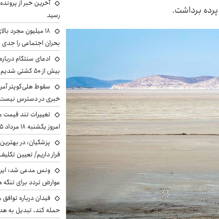
آخرین خبر از پرونده
 پرده برداشت.
رسید
بحران اجتماعی را جدی 
ادعای سنتکام درباره
بیش از ۵۰ کشتی شدیم!
سقوط هلی‌کوپتر آمر
خبری در دسترس نیست
تغییرات تند قیمت مح
امروز یکشنبه ۱۸ مرداد ۱۴۰۵ +جدول
پزشکیان‌: در بهترین
قرار داریم/ تعیین تکل
ونس مدعی شد: ایران 
عوارض تردد برای تنگه ه
فیدان درباره توافق 
حمله کند، تبدیل به هد