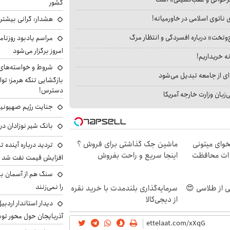
کشور
 ناتوی اسلامی در خاورمیانه!
هشدار: گرانی بیشتر 
‌وتخت» درباره افسردگی و انتظار مرگ
مراسم یادبود روزنام
امروز برگزار می‌شود
نه خریداریم!
شروط و خواسته‌های 
ای از جامعه تبدیل می‌شود
بازگشایی تنگه هرمز؛ تواف
دسترس!
بان وزارت خارجه آمریکا
جنایت رژیم صهیونیست
بانک شیر نوزادان در
یخوای میتونی
ماشین جک گذاشتی برای فروش ؟
تردید درباره آینده 
ه ات محافظت
اینجا سریع و راحت بفروش
افزایش قیمت نفت شد
سنگ هم از آسمان ببار
را نمی‌زنند
سرمایه‌گذاری بلندمدت با خرید نقره
از دیجی‌کالا
دیدار استاندار اردبی
آذربایجان حول محور تو