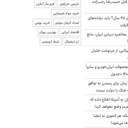
 قتل حمیدرضا رجب‌زاده
بازرسی جرثقیل
فرم ساز آنلاین
خرید مواد شیمیایی
۱۸ میلیون مجرد بالای ۴۵ سال؟ باید نشانه‌های
امداد کرمان موتور
خرید یوسی
گرفت
اقتصاد ایرانی
بهترین بروکر
 محاصره دریایی ایران: مانع
ارز دیجیتال
بلیط اتوبوس
یکایی؛ از سرنوشت خلبان
صولات ایران‌خودرو و سایپا
 زمان برای رسیدن به توافق
یف جنگ با دولت نیست
به آمریکا اطلاع داده که
رمز وضع نخواهد کرد!
مکه: هر کشوری به اعضا
ف می‌شود!