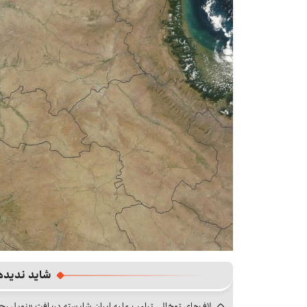
شاید ندیده
لاف‌های توخالی ترامپ علیه ایران شایسته دریافت «نوبل ر