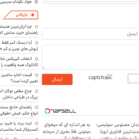
جواد نکونام سرمربی 
بازرگانی
چرا ارزان‌ترین همی
راهنمای خرید ساعتی که 
آیا دیسک کمر فقط ب
(روش های نوین و کم خ
انتخاب گیربکس شاف
کاتالوگ همه واقعیت را 
ارسال
تغییر کرده است؟
چراغ سقفی توکار؛ ان
بزرگ در طراحی داخلی
راهنمای جامع مستم
انواع حکم، فیش حقوقی 
ثبت برند یا خرید برن
دان مصنوعی سوئیسی:
به هر اندازه ای که میخوای
کسب‌وکار شما مناسب‌ت
یدترین فناوری اروپا،
میتونی طلا بخری از سرمایه
ک و مقاوم | پرداخت
ات محافظت کنی