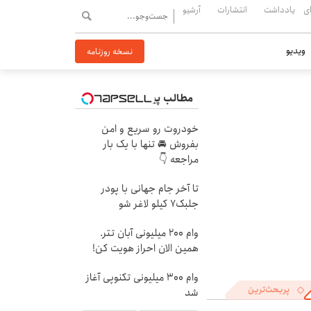
ی
یادداشت
انتشارات
آرشیو
ویدیو
نسخه روزنامه
مطالب پیشنهادی
خودروت رو سریع و امن
بفروش 🚘 تنها با یک بار
مراجعه 👇
تا آخر جام جهانی با پودر
جلبک7 کیلو لاغر شو
وام 200 میلیونی آبان تتر.
همین الان احراز هویت کن!
وام 300 میلیونی تکنوپی آغاز
پربحث‌ترین
شد