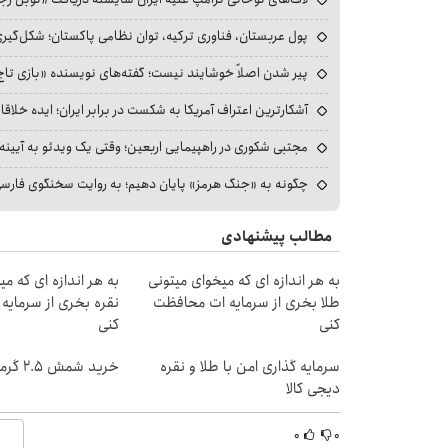
پول عربستان، فناوری ترکیه، توان نظامی پاکستان؛ شکل‌گیری
پیر شدن اصلاً خوشایند نیست؛ گفته‌های نویسنده «بازی تاج
آشکارترین اعتراف آمریکا به شکست در برابر ایران؛ ایده خلاقا
مجتبی شکوری در راهپیمایی اربعین؛ وقتی یک ویدئو به آیینه‌
چگونه به «جنگ هرمز» پایان دهیم؛ به روایت سخنگوی فارسی‌ز
مطالب پیشنهادی
به هر اندازه ای که میخوای میتونی
به هر اندازه ای که م
طلا بخری از سرمایه ات محافظت
نقره بخری از سرمای
کنی
کنی
سرمایه گذاری امن با طلا و نقره
خرید شمش 2.5 گرمی از طلاسی 😍
دیجی کالا
۰
۰