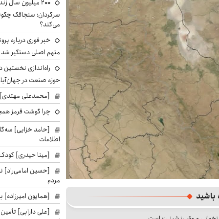
۲۰۰ میلیون سال ز
می‌کند؟
خبر فوری درباره پرو
متهم اصلی دستگیر شد
راه‌اندازی نخستین 
حوزه صنعت در جهان‌آباد
[محمدعلی مهتدی] با
چرا گوشت قرمز همچ
[حامد خزایی] سه‌گا
اطلاعات
[مینا حیدری] کودک‌
[حسین امامی‌راد] ن
مردم
 باشید
[همایون امیرزاده] بر
[علی دارابی] تأمین
جزخوانی و عقب‌نشینی» است