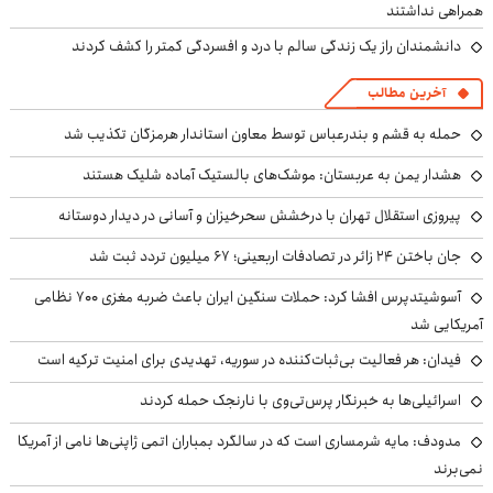
همراهی نداشتند
دانشمندان راز یک زندگی سالم با درد و افسردگی کمتر را کشف کردند
آخرین مطالب
حمله به قشم و بندرعباس توسط معاون استاندار هرمزگان تکذیب شد
هشدار یمن به عربستان: موشک‌های بالستیک آماده شلیک هستند
پیروزی استقلال تهران با درخشش سحرخیزان و آسانی در دیدار دوستانه
جان باختن ۲۴ زائر در تصادفات اربعینی؛ ۶۷ میلیون تردد ثبت شد
آسوشیتدپرس افشا کرد: حملات سنگین ایران باعث ضربه مغزی ۷۰۰ نظامی
آمریکایی شد
فیدان: هر فعالیت بی‌ثبات‌کننده در سوریه، تهدیدی برای امنیت ترکیه است
اسرائیلی‌ها به خبرنگار پرس‌تی‌وی با نارنجک حمله کردند
مدودف: مایه شرمساری است که در سالگرد بمباران اتمی ژاپنی‌ها نامی از آمریکا
نمی‌برند