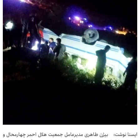
ایسنا نوشت: بیژن طاهری مدیرعامل جمعیت هلال‌ احمر چهارمحال و