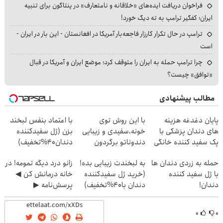
فراخوان دریافت ایده‌های «خلاقانه و نامتعارف» در پنتاگون برای تنبیه
ایران؛ کفگیر ترامپ به ته دیگ خورد!
ترامپ در حال تکرار کارزار فاجعه‌بار آمریکا در افغانستان - این بار در ایران -
است
چرا ترامپ حمله به ایران را متوقف کرد؛ موضع ایران و آمریکا در قبال
«توافق» چیست؟
مطالب پیشنهادی
پایان دغدغه هزینه
با این روش توی
با اعتماد بنفس لبخند
های دندان پزشکی با
خونه،سفیدی و زیبایی
بزن (ژل سفیدکننده
پک سفید کننده خانگی
دندوناتو برگردون
دندان40%تخفیف)
(40%off)
حمله به زردی دندان ها
به لبخندت زیبایی بده!
زانو درد دیگه تمومه! در
با ژل سفید کننده
(خرید ژل سفیدکننده
خانه درمانش کن ◀
دندان!
دندان با40%تخفیف)
پرسش‌نامه ▶
خرید40%تخفیف
۰
۰