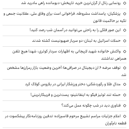
رونمایی رئال از گران‌ترین خرید تاریخش؛ دیومانده راهی مادرید شد
پزشکیان: پاسداشت مشروطه، فراخوانی است برای وفاق ملی، عقلانیت جمعی و
تکیه بر حاکمیت قانون
این صور فلکی را به راحتی می‌توانید در آسمان شب رصد کنید!
حملات اسرائیل به لبنان؛ دو سرباز صهیونیست کشته شدند
واکنش خانواده شهید لاریجانی به اظهارات سردار کوثری: شهدا هیچ تلفن
همراهی نداشتند
توقف عرضه ۶ ارز دیجیتال در صرافی‌ها؛ آخرین وضعیت بازار رمزارزها مشخص
شد
مدال طلا و رکوردشکنی؛ دختر ورزشکار ایرانی در بلاروس کولاک کرد
حمله تند لوئیز فیگو به اینفانتینو: پست‌ترین و فریبکارترینی!
فناوری دید در شب چگونه عمل می‌کند؟
اعلام جزئیات مراسم تشییع مرحوم قاسم‌زاده؛ تدفین روزنامه‌نگار پیشکسوت در
قطعه نام‌آوران