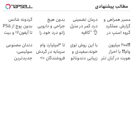
مطالب پیشنهادی
مسیر همراهی و
درمان تضمینی
بدون هیچ
گردونه شانس
گزارش عملکرد
درد کمر در منزل
جراحی و دارویی
بدون پوچ از PS5
گروه اسنپ در
👌 "کافیه
زانو درد خود را
تا آیفون17 و بیت
۱۴۰۴
پرسش‌نامه رو پر
درمان کنید ◀
کوین 🔥
❗❗200 میلیون
با این روش توی
تا 3میلیارد وام
دندان مصنوعی
کنی"
پرسش نامه ▶
وام❗❗ با احراز
خونه،سفیدی و
سرمایه در گردش
سوئیسی:
هویت در آبان تتر
زیبایی دندوناتو
فروشندگان =>
جدیدترین
برگردون(40%off)
فروشگاهت رو
فناوری اروپا،
ثبت کن
سبک و مقاوم |
پرداخت قسطی