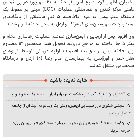
بختیاری اظهار کرد: صبح امروز (پنجشنبه ۲۰ شهریور) در پی تماس
تلفنی مرکز کنترل و هماهنگی عملیات (EOC) مبنی بر سقوط یک
دستگاه مینی‌بوس به دره، بلافاصله ۵ تیم عملیاتی از پایگاه‌های
امدادونجات شهرستان‌های کوهرنگ و اردل به محل حادثه اعزام شدند.
وی افزود: پس از ارزیابی و ایمن‌سازی صحنه، عملیات رهاسازی انجام و
پیکر ۵ جان‌باخته به مراجع ذی‌ربط تحویل شد. همچنین ۱۳ مصدوم
این حادثه پس از دریافت اقدامات اولیه درمانی توسط نیروهای
هلال‌احمر و اورژانس به بیمارستان امام رضا (ع) اردل و درمانگاه
صمصامی منتقل شدند.
شاید ندیده باشید
آشکارترین اعتراف آمریکا به شکست در برابر ایران؛ ایده خلاقانه خریداریم!
مجتبی شکوری در راهپیمایی اربعین؛ وقتی یک ویدئو به آیینه‌ای از جامعه
تبدیل می‌شود
چگونه به «جنگ هرمز» پایان دهیم؛ به روایت سخنگوی فارسی‌زبان وزارت
خارجه آمریکا