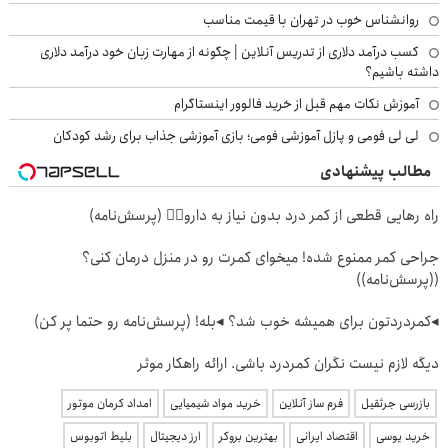
روانشناس خوب در تهران با قیمت مناسب
کسب درآمد دلاری از تدریس آنلاین | چگونه از مهارت زبان خود درآمد دلاری
داشته باشیم؟
آموزش نکات مهم قبل از خرید فالوور اینستاگرام
لی لی فومی و پازل آموزشی فومی؛ بازی آموزشی جذاب برای رشد کودکان
مطالب پیشنهادی
راه رهایی قطعی از کمر درد بدون نیاز به دارو👈🏻 (پرسش‌نامه)
جراحی کمر ممنوع شده! میخوای کمرت رو در منزل درمان کنی؟
((پرسش‌نامه))
◂کمردردتون برای همیشه خوب شد؟ ◂بله! (پرسش‌نامه رو حتما پر کن)
دیگه لازم نیست نگران کمردرد باشی. ارائه راهکار موثر
بازرسی جرثقیل
فرم ساز آنلاین
خرید مواد شیمیایی
امداد کرمان موتور
خرید یوسی
اقتصاد ایرانی
بهترین بروکر
ارز دیجیتال
بلیط اتوبوس