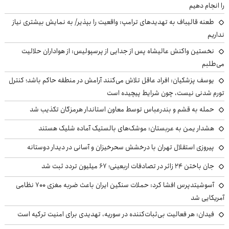
را انجام دهیم
طعنه قالیباف به تهدیدهای ترامپ: واقعیت را بپذیر/ به نمایش بیشتری نیاز
نداریم
نخستین واکنش عالیشاه پس از جدایی از پرسپولیس: از هواداران حلالیت
می‌طلبم
یوسف پزشکیان: افراد عاقل تلاش می‌کنند آرامش در منطقه حاکم باشد؛ کنترل
تورم شدنی نیست، چون شرایط پیچیده است
حمله به قشم و بندرعباس توسط معاون استاندار هرمزگان تکذیب شد
هشدار یمن به عربستان: موشک‌های بالستیک آماده شلیک هستند
پیروزی استقلال تهران با درخشش سحرخیزان و آسانی در دیدار دوستانه
جان باختن ۲۴ زائر در تصادفات اربعینی؛ ۶۷ میلیون تردد ثبت شد
آسوشیتدپرس افشا کرد: حملات سنگین ایران باعث ضربه مغزی ۷۰۰ نظامی
آمریکایی شد
فیدان: هر فعالیت بی‌ثبات‌کننده در سوریه، تهدیدی برای امنیت ترکیه است