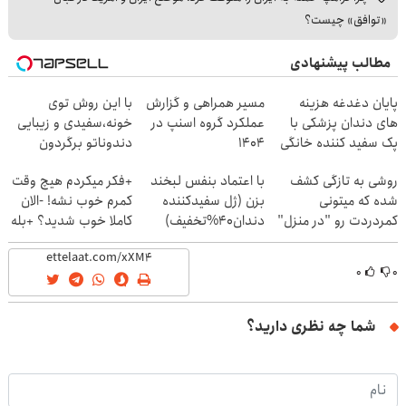
«توافق» چیست؟
مطالب پیشنهادی
پایان دغدغه هزینه
مسیر همراهی و گزارش
با این روش توی
های دندان پزشکی با
عملکرد گروه اسنپ در
خونه،سفیدی و زیبایی
پک سفید کننده خانگی
۱۴۰۴
دندوناتو برگردون
(40%off)
روشی به تازگی کشف
با اعتماد بنفس لبخند
+فکر میکردم هیچ وقت
شده که میتونی
بزن (ژل سفیدکننده
کمرم خوب نشه! -الان
کمردردت رو "در منزل"
دندان40%تخفیف)
کاملا خوب شدید؟ +بله
درمان کنی!
۰
۰
شما چه نظری دارید؟