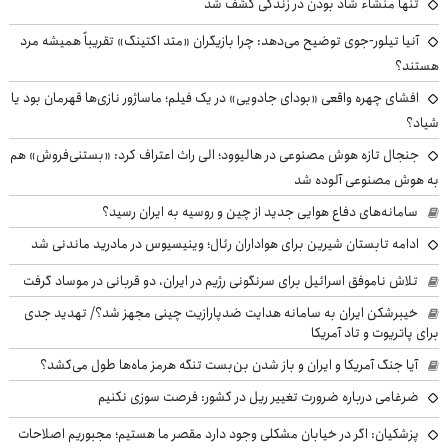
تنها منشاء شاد بودن در زندگی کشف شد
آنیا تیلور-جوی توضیح می‌دهد: چرا بازیگران «متد اکتینگ» تقریباً همیشه مرد
هستند؟
افشای چهره واقعی «بودای جادویی» در یک فیلم؛ ماساژور نازی‌ها قهرمان بود یا
شیاد؟
جنجال تازه هوش مصنوعی در هالیوود؛ الی راث اعتراف کرد: «بستنی‌فروش» هم
به هوش مصنوعی آلوده شد
سامانه‌های دفاع هوایی جدید از چین و روسیه به ایران رسید؟
ادامه تابستان شیرین برای هواداران رئال؛ وینیسیوس در مادرید ماندنی شد
تلاش ناموفق اسرائیل برای سرنگونی رژیم در ایران، دو قربانی در موساد گرفت
خیبرشکن ایران به سامانه هدایت ضدپارازیت چینی مجهز شد؟/ تهدید جدی
برای پاتریوت و تاد آمریکا
آیا جنگ آمریکا و ایران و باز شدن بن‌بست تنگه هرمز ماه‌ها طول می‌کشد؟
ضرغامی درباره ضرورت تغییر ریل در کشور: فرصت سوزی نکنیم
پزشکیان: اگر در خیابان مشکلی وجود دارد مقصر ما هستیم؛ مجبوریم اصلاحات