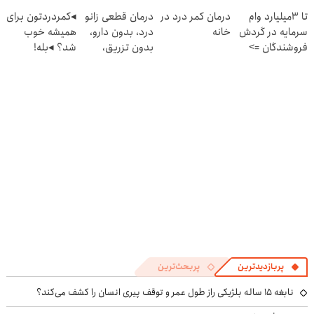
میدی
پرسش‎‌نامه رو
◗پرسش‌نامه رو
تا 3میلیارد وام
درمان کمر درد در
درمان قطعی زانو
◂کمردردتون برای
(پرسشنامه)
پرکن!
پر کن◖
سرمایه در گردش
خانه
درد، بدون دارو،
همیشه خوب
فروشندگان =>
بدون تزریق،
شد؟ ◂بله!
فروشگاهت رو
بدون جراحی!
(پرسش‌نامه رو پر
ثبت کن
(پرسش‌نامه)
کن)
پربازدیدترین
پربحث‌ترین
نابغه ۱۵ ساله بلژیکی راز طول عمر و توقف پیری انسان را کشف می‌کند؟