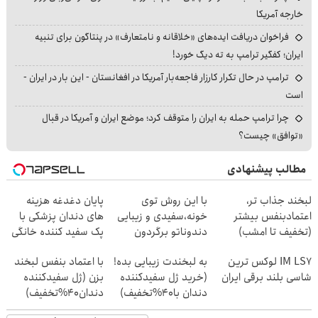
خارجه آمریکا
فراخوان دریافت ایده‌های «خلاقانه و نامتعارف» در پنتاگون برای تنبیه
ایران؛ کفگیر ترامپ به ته دیگ خورد!
ترامپ در حال تکرار کارزار فاجعه‌بار آمریکا در افغانستان - این بار در ایران -
است
چرا ترامپ حمله به ایران را متوقف کرد؛ موضع ایران و آمریکا در قبال
«توافق» چیست؟
مطالب پیشنهادی
لبخند جذاب تر،
با این روش توی
پایان دغدغه هزینه
اعتمادبنفس بیشتر
خونه،سفیدی و زیبایی
های دندان پزشکی با
(تخفیف تا امشب)
دندوناتو برگردون
پک سفید کننده خانگی
(40%off)
IM LS7 لوکس ترین
به لبخندت زیبایی بده!
با اعتماد بنفس لبخند
شاسی بلند برقی ایران
(خرید ژل سفیدکننده
بزن (ژل سفیدکننده
دندان با40%تخفیف)
دندان40%تخفیف)