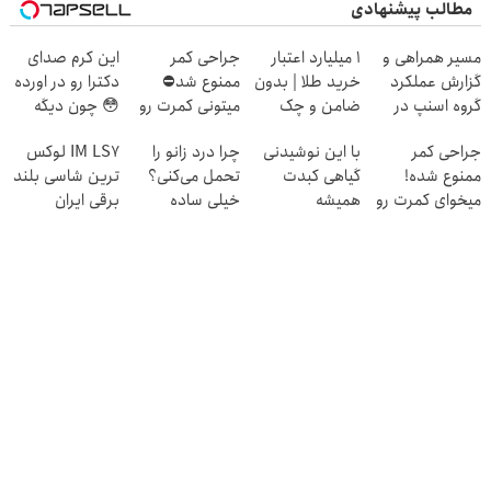
مطالب پیشنهادی
مسیر همراهی و
۱ میلیارد اعتبار
جراحی کمر
این کرم صدای
گزارش عملکرد
خرید طلا | بدون
ممنوع شد⛔
دکترا رو در اورده
گروه اسنپ در
ضامن و چک
میتونی کمرت رو
😳 چون دیگه
۱۴۰۴
در منزل درمان
نیازی نداری
جراحی کمر
با این نوشیدنی
چرا درد زانو را
IM LS7 لوکس
کنی! 👈🏻
بوتاکس کنی!!!
ممنوع شده!
گیاهی کبدت
تحمل می‌کنی؟
ترین شاسی بلند
پرسش‌نامه
میخوای کمرت رو
همیشه
خیلی ساده
برقی ایران
در منزل درمان
پرقدرته55%تخفیف
درمنزل درمانش
کنی؟
کن
((پرسش‌نامه))