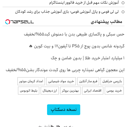
آموزش نکات مهم قبل از خرید فالوور اینستاگرام
لی لی فومی و پازل آموزشی فومی؛ بازی آموزشی جذاب برای رشد کودکان
مطالب پیشنهادی
حس سبکی و پاکسازی طبیعی بدن با دمنوش کبد55%تخفیف
گردونه شانس بدون پوچ از PS5 تا آیفون17 و بیت کوین 🔥
۱ میلیارد اعتبار خرید طلا | بدون ضامن و چک
این معجون گیاهی نمیذاره چربی ها روی کبدت موندگار بشن55%تخفیف
بازرسی جرثقیل
فرم ساز آنلاین
خرید مواد شیمیایی
امداد کرمان موتور
خرید یوسی
اقتصاد ایرانی
بهترین بروکر
ارز دیجیتال
بلیط اتوبوس
نسخه دسکتاپ