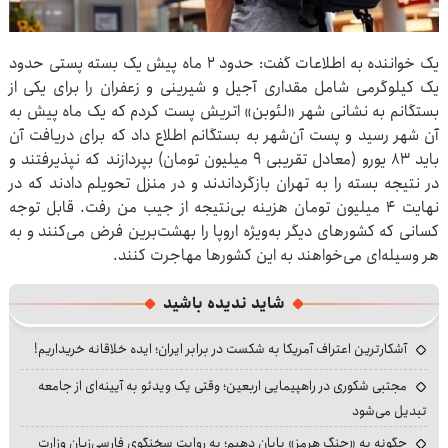
یک خواننده به اطلاعات گفت: حدود ۲ ماه پیش یک بسته پستی حدود
یک کیلوگرمی شامل مقداری آجیل و شیرینی و زعفران را برای یکی از
بستگانم به نشانی شهر «لئوبن» اتریش پست کردم که یک ماه پیش به
آن شهر رسید و پست آن‌شهر به بستگانم اطلاع داد که برای دریافت آن
باید ۸۳ یورو (معادل تقریبی ۹ میلیون تومان) بپردازند که نپذیرفتند و
در نتیجه بسته را به تهران بازگرداندند و در منزل تحویلم دادند که در
نهایت ۴ میلیون تومان هزینه بی‌نتیجه از جیب من رفت. قابل توجه
کسانی که کشورهای دیگر به‌ویژه اروپا را بهشت‌برین فرض می‌کنند و به
هر وسیله‌ای می‌خواهند به این کشورها مهاجرت کنند.
شاید ندیده باشید
آشکارترین اعتراف آمریکا به شکست در برابر ایران؛ ایده خلاقانه خریداریم!
مجتبی شکوری در راهپیمایی اربعین؛ وقتی یک ویدئو به آیینه‌ای از جامعه
تبدیل می‌شود
چگونه به «جنگ هرمز» پایان دهیم؛ به روایت سخنگوی فارسی‌زبان وزارت