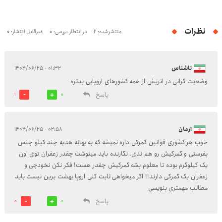
نظرات
منتشرشده: 2
در انتظار بررسی: 0
غیرقابل انتشار: 0
ناشناس
۰۱:۳۲ - ۱۴۰۴/۰۶/۲۵
وضعیت گرانی در اتریش از همه کشورهای اروپایی بدتره
پاسخ
1
0
آرمان
۰۲:۵۸ - ۱۴۰۴/۰۶/۲۵
خوب هر کشوری قوانین گمرکی داره نمیشه که به بهانه هدیه چند کیلو جنس
بفرستی و گمرکیش رو هم ندی. نگارنده باید مینوشت چقدر زعفران توی اون
یک کیلوگرم بوده تا معلوم بشه گمرکیش چقدر هست! فکر نکن نخودچی و
زعفران یک گمرکی دارند!! اگر میخواهی ثابت کنی اروپا بهشت برین نیست باید
مطالب مهمتری بنویسی
پاسخ
0
0