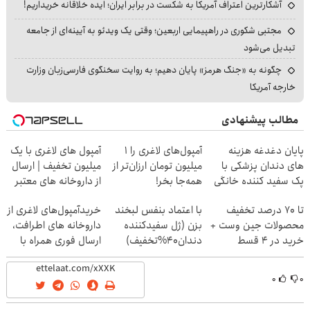
آشکارترین اعتراف آمریکا به شکست در برابر ایران؛ ایده خلاقانه خریداریم!
مجتبی شکوری در راهپیمایی اربعین؛ وقتی یک ویدئو به آیینه‌ای از جامعه
تبدیل می‌شود
چگونه به «جنگ هرمز» پایان دهیم؛ به روایت سخنگوی فارسی‌زبان وزارت
خارجه آمریکا
مطالب پیشنهادی
پایان دغدغه هزینه
آمپول‌های لاغری را ۱
آمپول های لاغری با یک
های دندان پزشکی با
میلیون تومان ارزان‌تر از
میلیون تخفیف | ارسال
پک سفید کننده خانگی
همه‌جا بخر!
از داروخانه های معتبر
تا 70 درصد تخفیف
با اعتماد بنفس لبخند
خریدآمپول‌های لاغری از
محصولات جین وست +
بزن (ژل سفیدکننده
داروخانه های اطرافت،
خرید در 4 قسط
دندان40%تخفیف)
ارسال فوری همراه با
پک یخ!
۰
۰