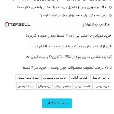
۷ اقدام ضروری پس از تشکیل پرونده مواد مخدر؛ راهنمای خانواده‌ها
راهی مطمئن برای حفظ ارزش پول در شرایط نوسان
مطالب پیشنهادی
خرید موبایل با اسنپ پی | در ۴ قسط بدون سود و کارمزد!
قبل از اینکه ریزش موهات بیشتر دیده بشه، اقدام کن‼️
گردونه شانس بدون پوچ از PS5 تا آیفون17 و بیت کوین 🔥
تا 70 درصد تخفیف محصولات جین وست + خرید در 4 قسط
بازرسی جرثقیل
فرم ساز آنلاین
خرید مواد شیمیایی
امداد کرمان موتور
خرید یوسی
اقتصاد ایرانی
بهترین بروکر
ارز دیجیتال
بلیط اتوبوس
نسخه دسکتاپ