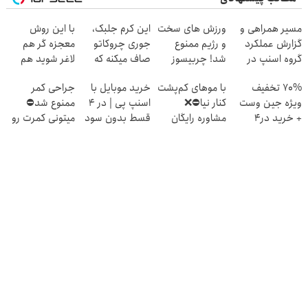
مسیر همراهی و
ورزش های سخت
این کرم جلبک،
با این روش
گزارش عملکرد
و رژیم ممنوع
جوری چروکاتو
معجزه گر هم
گروه اسنپ در
شد! چربیسوز
صاف میکنه که
لاغر شوید هم
۱۴۰۴
گیاهی جایگزین
انگار بوتاکس
قند خونتان
70% تخفیف
با موهای کم‌پشت
خرید موبایل با
جراحی کمر
شد(موجودی
کردی!(تخفیف
کنترل میشود
ویژه جین وست
کنار نیا⛔️❌
اسنپ پی | در ۴
ممنوع شد⛔
محدود)
ویژه)
+ خرید در4
مشاوره رایگان
قسط بدون سود
میتونی کمرت رو
قسطه
کاشت مو بگیر
و کارمزد!
در منزل درمان
کنی! 👈🏻
پرسش‌نامه