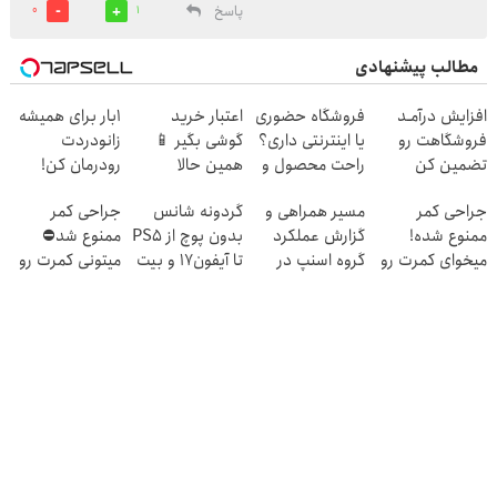
پاسخ
0
1
مطالب پیشنهادی
افزایش درآمـد
فروشگاه حضوری
اعتبار خرید
1بار برای همیشه
فروشگاهت رو
یا اینترنتی داری؟
گوشی بگیر 📱
زانودردت
تضمین کن
راحت محصول و
همین حالا
رودرمان کن!
خدماتت رو
درخواست اعتبار
(تکنولوژی آلمان)
جراحی کمر
مسیر همراهی و
گردونه شانس
جراحی کمر
بفروش
بده 🎯
◂پرسشنامه▸
ممنوع شده!
گزارش عملکرد
بدون پوچ از PS5
ممنوع شد⛔
میخوای کمرت رو
گروه اسنپ در
تا آیفون17 و بیت
میتونی کمرت رو
در منزل درمان
۱۴۰۴
کوین 🔥
در منزل درمان
کنی؟
کنی! 👈🏻
((پرسش‌نامه))
پرسش‌نامه