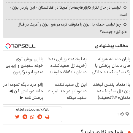
ترامپ در حال تکرار کارزار فاجعه‌بار آمریکا در افغانستان - این بار در ایران -
است
چرا ترامپ حمله به ایران را متوقف کرد؛ موضع ایران و آمریکا در قبال
«توافق» چیست؟
مطالب پیشنهادی
پایان دغدغه هزینه
به لبخندت زیبایی بده!
با این روش توی
های دندان پزشکی با
(خرید ژل سفیدکننده
خونه،سفیدی و زیبایی
پک سفید کننده خانگی
دندان با40%تخفیف)
دندوناتو برگردون
(40%off)
با اعتماد بنفس لبخند
این ژل سفیدکننده
زانو درد دیگه تمومه! در
بزن (ژل سفیدکننده
دندوناتو در حد لمینت
خانه درمانش کن ◀
دندان40%تخفیف)
سفید میکنه
پرسش‌نامه ▶
(40%تخفیف)
۲
۱
شما چه نظری دارید؟