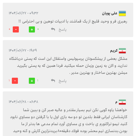
علی پویان
۰۹:۳۲ - ۱۴۰۴/۰۶/۲۷
رهبری فر و وحید قلیچ از یک قماشند با ادبیات توهین و بی احترامی !!
پاسخ
0
0
کریم
۱۹:۲۹ - ۱۴۰۴/۰۶/۲۷
مشکل بعضی از پیشکسوتان پرسپولیس واستقلال این است که پستی درباشگاه
ندارید و الان به زمین وزمان حمله میکنید فردا همین که یه پستی بگیرید
میشن بهترین ساختار و بهترین مدیر .
پاسخ
1
1
م
۰۶:۴۸ - ۱۴۰۴/۰۶/۲۸
خواهشا یاوه گویی نکن تیم بسیار مقتدر و عالیه صبر کن و ببین شما
کارشناسان ایرانی فقط بلدین تو دو سه بازی اول یا با گرفتن دو مساوی نابود
کنید تیمو تراکتورم ی باخت و ی مساوی آورد تمام مدعی ها بدتر از ما
بودن.بدنسازی تیم محشر بوده فولاد دقیقه۸۰بریدنزارین کارش و کنه وحید