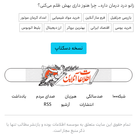
زانو درد درمان داره… چرا هنوز داری بهش ظلم می‌کنی؟
بازرسی جرثقیل
فرم ساز آنلاین
خرید مواد شیمیایی
امداد کرمان موتور
خرید یوسی
اقتصاد ایرانی
بهترین بروکر
ارز دیجیتال
بلیط اتوبوس
نسخه دسکتاپ
شبکه۱۰۰
صدسالگی
هم‌زبان
صدای مردم
یادداشت
انتشارات
آرشیو
RSS
تمام حقوق این سایت متعلق به موسسه اطلاعات بوده و بازنشر مطالب تنها با
ذکر منبع مجاز است.