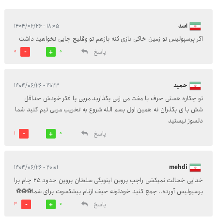
اسد
۱۸:۰۵ - ۱۴۰۴/۰۶/۲۶
اگر پرسپولیس تو زمین خاکی بازی کنه بازهم تو وقلیچ جایی نخواهید داشت
پاسخ
0
0
حمید
۱۹:۲۳ - ۱۴۰۴/۰۶/۲۶
تو چکاره هستی حرف یا مفت می زنی بگذارید مربی با فکر خودش حداقل
شش با ی بگذران نه همین اول بسم الله شروع به تخریب مربی تیم کنید شما
دلسوز نیستید
پاسخ
1
0
۲۰:۰۱ - ۱۴۰۴/۰۶/۲۶
mehdi
خدایی خحالت نمیکشی راجب پروین اینوبگی سلطان پروین حدود 25 جام برا
پرسپولیس آورده.. جمع کنید خودتونه حیف ازنام پیشکسوت برای شما⚽⚽⚽
پاسخ
3
0