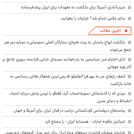
غریب‌آبادی: آمریکا برای بازگشت به تعهدات برای ایران پیام فرستاده
ساغر غلامی اعدام شد؟ جزئیات را بخوانید
آخرین مطالب
بازگشت ارواح باستان به پرده نقره‌ای؛ ستارگان اصلی «مومیایی» دوباره دور هم
جمع می‌شوند
ادای احترام سن سباستین به پدرخوانده سینمای جنایی فرانسه؛ مروری جامع بر
آثار ژوزه جووانی
کشف رازهای سر به مهر فرا آنجلیکو؛ قدیمی‌ترین شاهکار نقاش رنسانس به
خانه بازگشت
مردی که با گذشته‌اش تسویه‌حساب کرد؛ گفتگو با اروین ولش درباره اعتیاد،
انضباط و دنیای مدرن
پیامدهای دیپلماسی کودکستانی ترامپ در قبال ایران برای آمریکا و جهان
اسرائیل چگونه امارات - همسایه ایران - را مسلح کرد
جزئیات عملیات فرامرزی نیروهای ویژه ایران برای ترور سران گروه‌های تروریستی