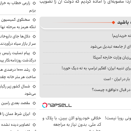
د؛ مصوبه‌ای را آماده کردیم که دولت آن زا تصویب
زارعی خطاب به خراز
بزنم
سخنگوی کمیسیون ا
 باشید
تنگه هرمز به مرحله نها
نه خریداریم!
دلال‌ها جای داروخانه
سر از بازار سیاه درآوردند
ای از جامعه تبدیل می‌شود
پیام تسلیت رئیس بنی
بان وزارت خارجه آمریکا
درگذشت روزنامه‌نگار پ
ای تنبیه ایران؛ کفگیر ترامپ به ته دیگ خورد!
رشد ۱۰۰۰ درص
ساخت هر متر خانه چقد
بار در ایران - است
شمال کشور زیر رگبار
ا در قبال «توافق» چیست؟
می‌شود
مقصد بعدی رامین رض
ایران شرط عمان را ق
هی 800 میلیونی رویا نیست!
خلافی خودروتو الان ببین، با پلاک و
کد ملی، بدون نیاز به مراجعه
تصاویر دیده نشده ا