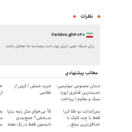
نظرات
Faridon.gh4848
برای صرفه جویی انرژی بهتر است پنچشنبه ها تعطیل باشند
مطالب پیشنهادی
دندان مصنوعی سوئیسی:
خرید شمش 1 گرمی از
خر
جدیدترین فناوری اروپا،
طلاسی
از ۰.۵ گرم تا ۰
سبک و مقاوم | پرداخت
قسطی
پس‌اندازت رو طلا کن!
🚀 می‌خوای مثل رتبه برترا
به
فقط با چند کلیک با
بدرخشی؟ جمع‌بندی
می
حداقل‌ترین مبلغ...
تابستون فقط در یک هفته
سر
📚