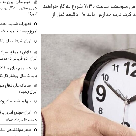
خیبرشکن ایران به س
رئیس سازمان اداری و استخدامی کشور گفت: مدارس متوسطه ساعت ۷:۳۰ شروع به کار خواهند
چینی مجهز شد؟/ تهدید 
کرد و مقطع ابتدایی ساعت ۸:۰۰ آغاز به کار خواهند کرد. درب مدارس باید ۳۰ دقیقه قبل از
آمریکا
تغییرات شدید محصو
امروز جمعه ۱۶ مرداد ۱۴۰۵ را ببینند
ایران شرط عمان را ق
تلاش ناموفق اسرائی
ایران، دو قربانی در موس
خبر مهم برای متقاض
باید ۵ سال بیشتر کار کنند
سامانه‌های دفاع هو
ایران رسید؟
تنها منشاء شاد بو
ایران‌خودرو امروز با
جمعه ۱۶ مرداد ۱۴۰۵
سحر دولتشاهی سکو