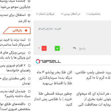
جنگنده سبک روسیه 
جایگزین سوخو می‌شود؟
منتشرشده: 1
در انتظار بررسی: 0
غیرقابل انتشار: 0
استقلال برای تمدید ق
به کار شد
۲۰:۱۴ - ۱۴۰۴/۰۶/۲۶
بازرگانی
ثبت برند یا خرید برن
کسب‌وکار شما مناسب‌ت
پاسخ
2
1
بررسی ویژگی های فن
این ویژگی ها را باید بلد
۷ اقدام ضروری پس 
راهنمای خانواده‌ها
ید شمش پلمپ طلاسی،
الان طلا بخر پولشو 4 ماه
۱ گرم
دیگه بده! سرمایه‌گذاری
راهی مطمئن برای ح
طلا با اقساط بی‌بهره
نوسان
چیدمان کیف مدرسه؛
 هر اندازه ای که میخوای
چطور میشه قسطی طلا
سبک داشته باشیم؟
تونی نقره بخری از
خرید | با طلاسی پس انداز
ناگفته‌های طلاق توا
مایه ات محافظت کنی
کنید
متخصص ضروری است؟