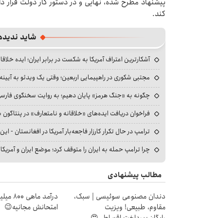
پیشنهاد مطرح شده، نهایی و در دستور کار دولت قرار دار
کند.
شاید ندیده
آشکارترین اعتراف آمریکا به شکست در برابر ایران؛ ایده خلاقا
مجتبی شکوری در راهپیمایی اربعین؛ وقتی یک ویدئو به آیینه‌
چگونه به «جنگ هرمز» پایان دهیم؛ به روایت سخنگوی فارسی‌ز
فراخوان دریافت ایده‌های «خلاقانه و نامتعارف» در پنتاگون بر
ترامپ در حال تکرار کارزار فاجعه‌بار آمریکا در افغانستان - این 
چرا ترامپ حمله به ایران را متوقف کرد؛ موضع ایران و آمریک
مطالب پیشنهادی
دندان مصنوعی سوئیسی | سبک،
درآمد ما
مقاوم، طبیعی! ویزیت
امتحانش مجانیه😉