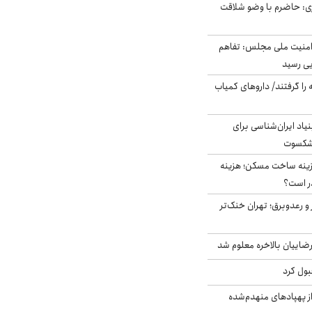
ی: حاضرم با وضو شلاقت
منیت ملی مجلس: تفاهم
یی رسید
 را گرفتند/ داروهای کمیاب
اد ایران‌شناسی برای
یشکسوت
دی هزینه ساخت مسکن؛ هزینه
ر است؟
 و رعدوبرق؛ تهران خنک‌تر
اییان بالاخره معلوم شد
بول کرد
ز پهپادهای منهدم‌شده