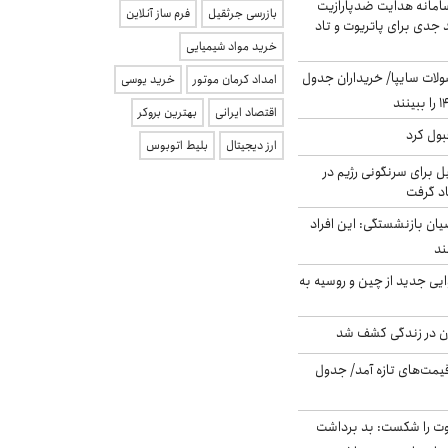
امانه هدایت ضدپارازیت
بازرسی جرثقیل
فرم ساز آنلاین
جدی برای پاتریوت و تاد
خرید مواد شیمیایی
لات سایپا/ خریداران جدول
امداد کرمان موتور
خرید یوسی
اقتصاد ایرانی
بهترین بروکر
بول کرد
ارز دیجیتال
بلیط اتوبوس
ل برای سرنگونی رژیم در
اد گرفت
یان بازنشستگی: این افراد
ایی جدید از چین و روسیه به
دن در زندگی کشف شد
 قیمت‌های تازه آمد/ جدول
ت را شکست: بد برداشت