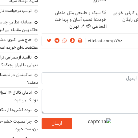
حضوری
آمریکا توسط سپاه
ترامپ درخواست تازه 
ن کارتن خوابی
🦷 سبک و طبیعی مثل دندان
ش رایگان
خودت! نصب آسان و پرداخت
معادله نظامی جدید 
اقساطی 💳 📍 تهران
خاک یمن مقابله می‌کنی
حاج علی اکبری: دش
مفتضحانه‌ای خورده اس
ناامید از همراهی ترا
تنهایی با ایران بجنگد؟
سالمندان در تابستا
دهند؟
ادعای کا
نزدیک می‌شود
تردد کشتی‌ها از تنگ
چرا عملیات خشم حما
ارسال
بن‌بست خورد