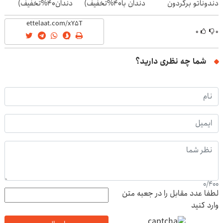
دندوناتو برگردون
دندان با40%تخفیف)
دندان40%تخفیف)
(40%off)
۰
۰
شما چه نظری دارید؟
0
/
400
لطفا عدد مقابل را در جعبه متن
وارد کنید