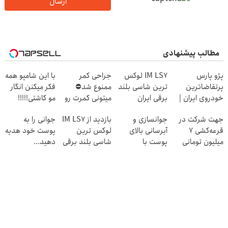
ارسال
مطالب پیشنهادی
پژو پارس
IM LS7 لوکس
جراحی کمر
با این شامپو همه
پرتقاضاترین
ترین شاسی بلند
ممنوع شد⛔
فکر میکنن انگار
خودروی ایران |
برقی ایران
میتونی کمرت رو
مو کاشتی!!!!!
برای فروشش
در منزل درمان
جهت شرکت در
جوانسازی و
بازدید از IM LS7
جوانی را به
فرصت رو از
کنی! 👈🏻
قرعه‌کشی ۷
آبرسانی بالای
لوکس ترین
پوست خود هدیه
دست نده!
پرسش‌نامه
میلیون تومانی
پوست با
شاسی بلند برقی
دهید...
وارد شوید
اسپیرولینا
ایران در باشگاه
انقلاب