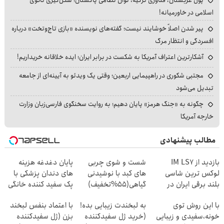
پول عربستان، فناوری ترکیه، توان نظامی پاکستان؛ شکل‌گیری ناتوی
اسلامی در خاورمیانه!
پیر شدن اصلاً خوشایند نیست؛ گفته‌های نویسنده «بازی تاج‌وتخت» درباره
افسردگی و انتظار مرگ
آشکارترین اعتراف آمریکا به شکست در برابر ایران؛ ایده خلاقانه خریداریم!
مجتبی شکوری در راهپیمایی اربعین؛ وقتی یک ویدئو به آیینه‌ای از جامعه
تبدیل می‌شود
چگونه به «جنگ هرمز» پایان دهیم؛ به روایت سخنگوی فارسی‌زبان وزارت
خارجه آمریکا
مطالب پیشنهادی
بازدید از IM LS7
شست و شوی چربی
پایان دغدغه هزینه
لوکس ترین شاسی
های کبد با نوشیدنی
های دندان پزشکی با
بلند برقی ایران در
گیاهی(55%تخفیف)
پک سفید کننده خانگی
باشگاه انقلاب
با این روش توی
به لبخندت زیبایی بده!
با اعتماد بنفس لبخند
خونه،سفیدی و زیبایی
(خرید ژل سفیدکننده
بزن (ژل سفیدکننده