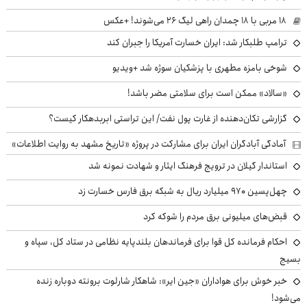
۱۸ مربی با ۱۸ چمدان راهی لیگ ۲۶ می‌شوند! +عکس
ترامپ طلبکار شد: ایران خسارت آمریکا را جبران کند
شوخی بامزه مطهری با پزشکیان سوژه شد +ویدیو
«سالاد» ممکن است برای سلامتی مضر باشد!
گزارشی تکان‌دهنده از غارت پول نفت/ این تراستی ابربدهکار کیست؟
آمادگی آبادگران ایران برای مشارکت در پروژه «تاریخ مشهد به روایت اطلاعات»
استاندار گیلان در ترویج فرهنگ ایثار و شهادت نمونه شد
چهل‌پسین ۹۷۰ میلیارد ریال به شبکه برق فارس خسارت زد
قبض‌های میلیونی برق مردم را شوکه کرد
احکام فرمانده کل قوا برای فرماندهان بلندپایه نظامی در ستاد کل، سپاه و
بسیج
خبر خوش برای هواداران «جین ایر»: شاهکار شارلوت برونته دوباره زنده
می‌شود!