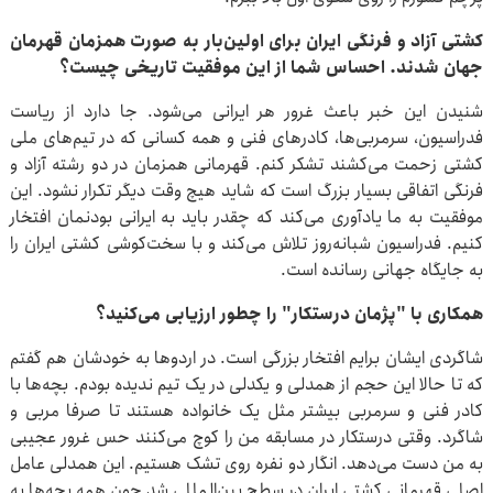
کشتی آزاد و فرنگی ایران برای اولین‌بار به صورت همزمان قهرمان
جهان شدند. احساس شما از این موفقیت تاریخی چیست؟
شنیدن این خبر باعث غرور هر ایرانی می‌شود. جا دارد از ریاست
فدراسیون، سرمربی‌ها، کادرهای فنی و همه کسانی که در تیم‌های ملی
کشتی زحمت می‌کشند تشکر کنم. قهرمانی همزمان در دو رشته آزاد و
فرنگی اتفاقی بسیار بزرگ است که شاید هیچ وقت دیگر تکرار نشود. این
موفقیت به ما یادآوری می‌کند که چقدر باید به ایرانی بودنمان افتخار
کنیم. فدراسیون شبانه‌روز تلاش می‌کند و با سخت‌کوشی کشتی ایران را
به جایگاه جهانی رسانده است.
همکاری با "پژمان درستکار" را چطور ارزیابی می‌کنید؟
شاگردی ایشان برایم افتخار بزرگی است. در اردوها به خودشان هم گفتم
که تا حالا این حجم از همدلی و یکدلی در یک تیم ندیده بودم. بچه‌ها با
کادر فنی و سرمربی بیشتر مثل یک خانواده هستند تا صرفا مربی و
شاگرد. وقتی درستکار در مسابقه من را کوچ می‌کنند حس غرور عجیبی
به من دست می‌دهد. انگار دو نفره روی تشک هستیم. این همدلی عامل
اصلی قهرمانی کشتی ایران در سطح بین‌المللی شد چون همه بچه‌ها به