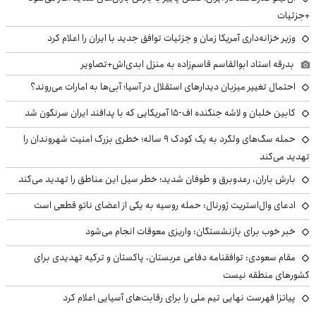
+جزئیات
وزیر خزانه‌داری آمریکا زمان و جزئیات توافق جدید با ایران را اعلام کرد
بدرقه استاد ابوالقاسم قاسم‌زاده به منزل ابدی‌اش+تصاویر
احتمال تغییر میزبان دیدارهای استقلال در آسیا؛ آبی‌ها به امارات می‌روند؟
کابین خلبان و لاشه جنگنده اف-۱۵ آمریکایی که با پدافند ایران سرنگون شد
حمله سگ‌های ولگرد به یک کودک ۹ ساله؛ خطری بزرگ امنیت شهروندان را
تهدید می‌کند
بارش باران، رعدوبرق و طوفان شدید؛ خطر سیل این مناطق را تهدید می‌کند
ادعای وال‌استریت ژورنال: حمله روسیه به یکی از اعضای ناتو قطعی است
خبر خوب برای بازنشستگان: واریزی معوقات انجام می‌شود
مقام سعودی: توافقنامه دفاعی عربستان، پاکستان و ترکیه تهدیدی برای
کشورهای منطقه نیست
پیاتزا فهرست نهایی تیم ملی را برای رقابت‌های آسیایی اعلام کرد