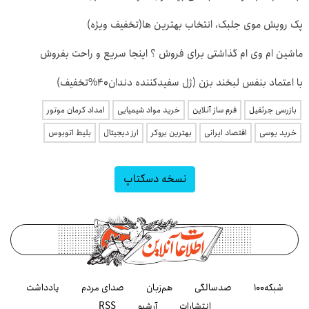
پک رویش موی جلبک، انتخاب بهترین ها(تخفیف ویژه)
ماشین ام وی ام گذاشتی برای فروش ؟ اینجا سریع و راحت بفروش
با اعتماد بنفس لبخند بزن (ژل سفیدکننده دندان40%تخفیف)
بازرسی جرثقیل
فرم ساز آنلاین
خرید مواد شیمیایی
امداد کرمان موتور
خرید یوسی
اقتصاد ایرانی
بهترین بروکر
ارز دیجیتال
بلیط اتوبوس
نسخه دسکتاپ
شبکه۱۰۰
صدسالگی
هم‌زبان
صدای مردم
یادداشت
انتشارات
آرشیو
RSS