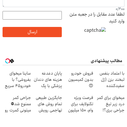
0
/
400
لطفا عدد مقابل را در جعبه متن
وارد کنید
ارسال
مطالب پیشنهادی
با اعتماد بنفس
فروش خودرو
پایان دغدغه
ساینا میخوای
لبخند بزن (ژل
بدون کمیسیون
هزینه های دندان
بفروشی؟ با
سفیدکننده
😍
پزشکی با پک
خودرو45 سریع
دندان40%تخفیف)
سفید کننده
میفروشی
میخوای برای کمر
فرصت ویژه
جایگزین طبیعی
جراحی کمر
خانگی
درد زیر تیغ
تکنولایف برای
تمام روش های
ممنوع شد⛔
جراحی بری؟!
وام، 150 میلیون
تهاجمی رویش
میتونی کمرت رو
◗پرسش‌نامه رو
با یک چک
مو
در منزل درمان
پر کن◖
کنی! 👈🏻