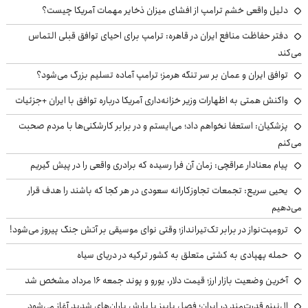
دلیل واقعی خشم ترامپ از افشای میزان ذخایر مهمات آمریکا چیست؟
دفتر حفاظت منافع ایران در قاهره: ترامپ برای احیای توافق قبلی التماس
می‌کند
توافق ایران و عمان بر سر تنگه هرمز؛ ترامپ آماده تسلیم بزرگ می‌شود؟
واکنش همتی به اظهارات وزیر خزانه‌داری آمریکا درباره توافق با ایران +جزئیات
پزشکیان: استعفا نخواهم داد؛ می‌ایستم و در برابر کارشکنی‌ها با مردم صحبت
می‌کنم
پیام معنادار عراقچی: زمان آن فرا رسیده که برادری واقعی را در پیش گیریم
یحیی سریع: تجمعات تجاوزکارانه سعودی در هر کجا که باشند را هدف قرار
می‌دهیم
ترومپت‌نواز در برابر تک‌تیرانداز؛ وقتی نوای موسیقی بر آتش جنگ پیروز می‌شود!
حمله پهپادی به کشتی متعلق به کشور ترکیه در دریای سیاه
آخرین وضعیت بازار ارز؛ قیمت دلار، یورو و پوند جمعه ۱۶ مرداد مشخص شد
ال‌نینو قدرت‌مند در ایران؛ فصل پاییز با بارش باران‌های شدید آغاز می‌شود