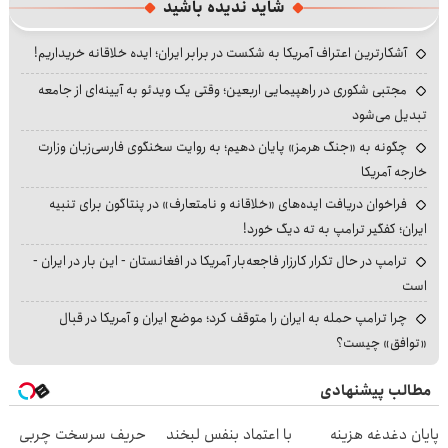
شاید ندیده باشید
آشکارترین اعتراف آمریکا به شکست در برابر ایران؛ ایده خلاقانه خریداریم!
مجتبی شکوری در راهپیمایی اربعین؛ وقتی یک ویدئو به آیینه‌ای از جامعه
تبدیل می‌شود
چگونه به «جنگ هرمز» پایان دهیم؛ به روایت سخنگوی فارسی‌زبان وزارت
خارجه آمریکا
فراخوان دریافت ایده‌های «خلاقانه و نامتعارف» در پنتاگون برای تنبیه
ایران؛ کفگیر ترامپ به ته دیگ خورد!
ترامپ در حال تکرار کارزار فاجعه‌بار آمریکا در افغانستان - این بار در ایران -
است
چرا ترامپ حمله به ایران را متوقف کرد؛ موضع ایران و آمریکا در قبال
«توافق» چیست؟
مطالب پیشنهادی
پایان دغدغه هزینه
با اعتماد بنفس لبخند
حریف سرسخت چربی