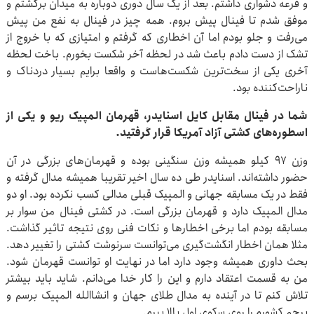
و قرعه دشواری داشتم. بعد از یک سال دوری دوباره به میدان برگشتم و
موفق شدم تا فینال پیش بروم. همه چیز در فینال به نفع من پیش
می‌رفت و جلو بودم اما آن اخطاری که گرفتم و امتیازی که با خروج از
تشک از دست دادم باعث شد در لحظه آخر شکست بخورم. باخت لحظه
آخری یکی از سخت‌ترین شکست‌هاست و واقعا برایم بسیار دردناک و
ناراحت‌کننده بود.
شما در فینال مقابل کایل اسنایدر، قهرمان المپیک ریو و یکی از
اسطوره‌های کشتی آزاد آمریکا قرار گرفتید.
وزن ۹۷ کیلو همیشه وزن سنگینی بوده و قهرمان‌های بزرگی در آن
حضور داشته‌اند. اسنایدر طی ده سال اخیر تقریبا همیشه مدال گرفته و
فقط در یک مسابقه جهانی و المپیک قبلی مدالی کسب نکرده بود. او دو
مدال المپیک دارد و قهرمان بزرگی است. در کشتی فینال من سوار بر
مسابقه بودم اما برخی اخطارها و نکات فنی روی نتیجه تاثیر گذاشت.
مثلا همان اخطار انگشت‌گیری می‌توانست سرنوشت کشتی را تغییر دهد.
بحث داوری همیشه وجود دارد اما در نهایت او توانست قهرمان شود.
من به قسمت اعتقاد دارم و این را کار خدا می‌دانم. شاید باید بیشتر
تلاش کنم تا در آینده به مدال طلای جهان و انشاالله المپیک برسم و
پرچم کشورم را روی سکوی اول بالا ببرم.