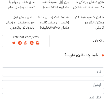
های دندان پزشکی با
بزن (ژل سفیدکننده
های شکم و پهلو با
پک سفید کننده خانگی
دندان40%تخفیف)
تخفیف ویژه ی جام
جهانی
با این شامپو همه فکر
به لبخندت زیبایی بده!
با این روش توی
میکنن انگار مو
(خرید ژل سفیدکننده
خونه،سفیدی و زیبایی
کاشتی!!!!!
دندان با40%تخفیف)
دندوناتو برگردون
(40%off)
۰
۰
شما چه نظری دارید؟