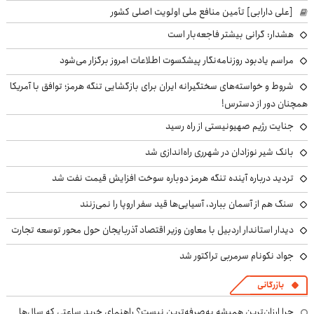
[علی دارابی] تأمین منافع ملی اولویت اصلی کشور
هشدار: گرانی بیشتر فاجعه‌بار است
مراسم یادبود روزنامه‌نگار پیشکسوت اطلاعات امروز برگزار می‌شود
شروط و خواسته‌های سختگیرانه ایران برای بازگشایی تنگه هرمز؛ توافق با آمریکا
همچنان دور از دسترس!
جنایت رژیم صهیونیستی از راه رسید
بانک شیر نوزادان در شهرری راه‌اندازی شد
تردید درباره آینده تنگه هرمز دوباره سوخت افزایش قیمت نفت شد
سنگ هم از آسمان ببارد، آسیایی‌ها قید سفر اروپا را نمی‌زنند
دیدار استاندار اردبیل با معاون وزیر اقتصاد آذربایجان حول محور توسعه تجارت
جواد نکونام سرمربی تراکتور شد
بازرگانی
چرا ارزان‌ترین همیشه به‌صرفه‌ترین نیست؟ راهنمای خرید ساعتی که سال‌ها