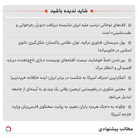
شاید ندیده باشید
لاف‌های توخالی ترامپ علیه ایران شایسته دریافت «نوبل رجزخوانی و
عقب‌نشینی» است
پول عربستان، فناوری ترکیه، توان نظامی پاکستان؛ شکل‌گیری ناتوی
اسلامی در خاورمیانه!
پیر شدن اصلاً خوشایند نیست؛ گفته‌های نویسنده «بازی تاج‌وتخت» درباره
افسردگی و انتظار مرگ
آشکارترین اعتراف آمریکا به شکست در برابر ایران؛ ایده خلاقانه خریداریم!
مجتبی شکوری در راهپیمایی اربعین؛ وقتی یک ویدئو به آیینه‌ای از جامعه
تبدیل می‌شود
چگونه به «جنگ هرمز» پایان دهیم؛ به روایت سخنگوی فارسی‌زبان وزارت
خارجه آمریکا
مطالب پیشنهادی