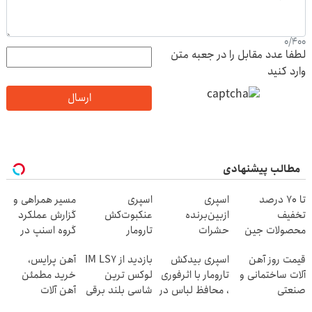
0
/
400
لطفا عدد مقابل را در جعبه متن
وارد کنید
ارسال
مطالب پیشنهادی
تا 70 درصد
اسپری
اسپری
مسیر همراهی و
تخفیف
ازبین‌برنده
عنکبوت‌‌کش
گزارش عملکرد
محصولات جین
حشرات
تارومار
گروه اسنپ در
وست + خرید در
رختخواب،
ازبین‌برنده انواع
۱۴۰۴
قیمت روز آهن
اسپری بیدکش
بازدید از IM LS7
آهن پرایس،
4 قسط
مناسب برای
عنکبوت
آلات ساختمانی و
تارومار با اثرفوری
لوکس ترین
خرید مطمئن
مقابله با انواع
صنعتی
، محافظ لباس در
شاسی بلند برقی
آهن آلات
ساس
مقابل بید
ایران در باشگاه