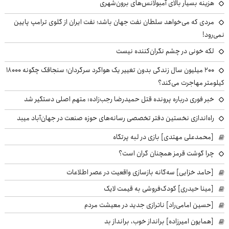
هزینه بسیار بالای آمبولانس‌های برون‌شهری
مردی که می‌خواهد سلطان نفت جهان باشد؛ نفت ایران از گلوی ترامپ پایین
نمی‌رود!
لکه خونی در چشم نگران‌کننده نیست
۲۰۰ میلیون سال زندگی بدون تغییر یک هواگرد سرگردان؛ سنجاقک‌ چگونه ۱۸۰۰۰
کیلومتر مهاجرت می‌کند؟
خبر فوری درباره پرونده قتل حمیدرضا رجب‌زاده: متهم اصلی دستگیر شد
راه‌اندازی نخستین دفتر تخصصی رسانه‌های حوزه صنعت در جهان‌آباد میبد
[محمدعلی مهتدی] بازی در لبه پرتگاه
چرا گوشت قرمز همچنان گران است؟
[حامد خزایی] سه‌گانه بازسازی واقعیت در عصر اطلاعات
[مینا حیدری] کودک‌فروشی به قیمت لایک
[حسین امامی‌راد] ناترازی جدید در معیشت مردم
[همایون امیرزاده] برانداز خوب، برانداز بد