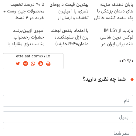
پایان دغدغه هزینه
بهترین قیمت داروهای
تا 70 درصد تخفیف
های دندان پزشکی با
لاغری، با ۱ میلیون
محصولات جین وست +
پک سفید کننده خانگی
تخفیف و ارسال از
خرید در 4 قسط
داروخانه‌
بازدید از IM LS7
با اعتماد بنفس لبخند
اسپری ازبین‌برنده
لوکس ترین شاسی
بزن (ژل سفیدکننده
حشرات رختخواب،
بلند برقی ایران در
دندان40%تخفیف)
مناسب برای مقابله با
باشگاه انقلاب
انواع ساس
۰
۰
شما چه نظری دارید؟