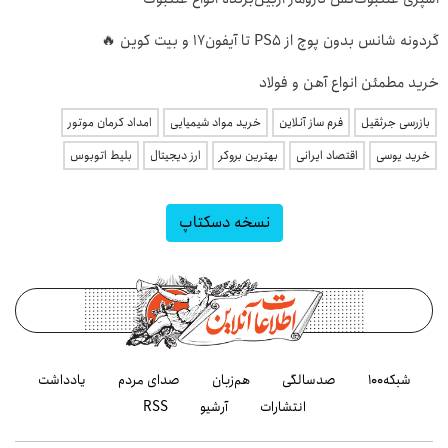
گردونه شانس بدون پوچ از PS5 تا آیفون17 و بیت کوین 🔥
خرید مطمئن انواع آهن و فولاد
بازرسی جرثقیل
فرم ساز آنلاین
خرید مواد شیمیایی
امداد کرمان موتور
خرید یوسی
اقتصاد ایرانی
بهترین بروکر
ارز دیجیتال
بلیط اتوبوس
نسخه دسکتاپ
شبکه۱۰۰
صدسالگی
هم‌زبان
صدای مردم
یادداشت
انتشارات
آرشیو
RSS