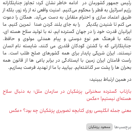
رئیس جمهور کشورمان در ادامه خاطر نشان کرد: تجاوز جنایتکارانه
رژیم اسرائیل به قطر را محکوم می‌کنیم. امنیت واقعی نه از راه زور، بلکه از
طریق اعتماد سازی و احترام متقابل به دست می‌آید.‌ همگان را دعوت
می کنم تا شنیدن یکدیگر را به جای بلند کردن صدا تمرین کنیم. ما
ایرانیان قدرت خود را در جهان گسترده ایم، نه با تولید سلاح هسته ای،
بلکه با فرهنگ هم نوع دوستی و پیام همدلی مولوی و حافظ.
جنایتکارانی که با کشتن کودکان قلدری می کنند، شایسته نام انسان
نیستند. ایران شریکی پایدار برای همه کشورهای صلح طلب است. ما
راست قامتان ایران زمین با ایستادگی در برابر یاغی ها از قانون همه
بحران ها را پشت سر گذاشته‌ایم. بیایید با ما از تهدید فرصت بسازیم.
در همین ارتباط ببینید:
بازتاب گسترده سخنرانی پزشکیان در سازمان ملل؛ به دنبال سلاح
هسته‌ای نیستیم! +عکس
معنی جمله انگلیسی روی کتابچه تصویری پزشکیان چه بود؟ +عکس
برچسب‌ها
مسعود پزشکیان