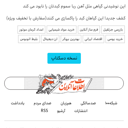
این نوشیدنی گیاهی مثل آهن ربا سموم کبدتان را نابود می کند
کشف جدید! این گیاهان کبد را پاکسازی می کنند(سفارش با تخفیف ویژه)
بازرسی جرثقیل
فرم ساز آنلاین
خرید مواد شیمیایی
امداد کرمان موتور
خرید یوسی
اقتصاد ایرانی
بهترین بروکر
ارز دیجیتال
بلیط اتوبوس
نسخه دسکتاپ
شبکه۱۰۰
صدسالگی
هم‌زبان
صدای مردم
یادداشت
انتشارات
آرشیو
RSS