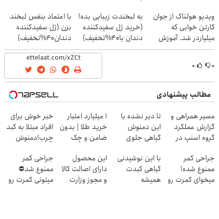
(40%off)
ویدیو هولناک از جوان
به لبخندت زیبایی بده!
با اعتماد بنفس لبخند
کارتن خوابی که
(خرید ژل سفیدکننده
بزن (ژل سفیدکننده
میلیاردر شد. آموزش
دندان با40%تخفیف)
دندان40%تخفیف)
رایگان
۰
۰
مطالب پیشنهادی
مسیر همراهی و
تا دیر نشده با
۱ میلیارد اعتبار
خبر خوش برای
گزارش عملکرد
این دمنوش
خرید طلا | بدون
افراد مبتلا به کبد
گروه اسنپ در
گیاهی جلوی
ضامن و چک
چرب!دمنوش
۱۴۰۴
پیشروی کبد
سم زدای کبد
جراحی کمر
با این نوشیدنی
این محصول
جراحی کمر
چربت رو
با55%تخفیف
ممنوع شده!
گیاهی کبدت
دارای اصالت کالا
ممنوع شد⛔
بگیر55%تخفیف
میخوای کمرت رو
همیشه
و مجوز وزارت
میتونی کمرت رو
در منزل درمان
پرقدرته55%تخفیف
بهداشت
در منزل درمان
کنی؟
است(55%تخفیف)
کنی! 👈🏻
((پرسش‌نامه))
پرسش‌نامه