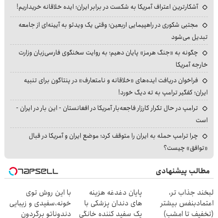
آشکارترین اعتراف آمریکا به شکست در برابر ایران؛ ایده خلاقانه خریداریم!
مجتبی شکوری در راهپیمایی اربعین؛ وقتی یک ویدئو به آیینه‌ای از جامعه
تبدیل می‌شود
چگونه به «جنگ هرمز» پایان دهیم؛ به روایت سخنگوی فارسی‌زبان وزارت
خارجه آمریکا
فراخوان دریافت ایده‌های «خلاقانه و نامتعارف» در پنتاگون برای تنبیه
ایران؛ کفگیر ترامپ به ته دیگ خورد!
ترامپ در حال تکرار کارزار فاجعه‌بار آمریکا در افغانستان - این بار در ایران -
است
چرا ترامپ حمله به ایران را متوقف کرد؛ موضع ایران و آمریکا در قبال
«توافق» چیست؟
مطالب پیشنهادی
لبخند جذاب تر،
پایان دغدغه هزینه
با این روش توی
اعتمادبنفس بیشتر
های دندان پزشکی با
خونه،سفیدی و زیبایی
(تخفیف تا امشب)
پک سفید کننده خانگی
دندوناتو برگردون