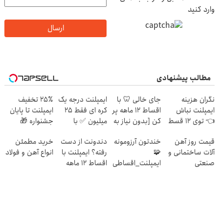
وارد کنید
ارسال
مطالب پیشنهادی
نگران هزینه
جای خالی 🦷 با
ایمپلنت درجه یک
۲۵٪ تخفیف
ایمپلنت نباش
اقساط 12 ماهه پر
کره ای فقط 25
ایمپلنت تا پایان
👈 توی 12 قسط
کن [بدون نیاز به
میلیون ✅ با
جشنواره 🎁
پرداخت کن
چک و ضامن]
ضمانـت کیفیـت
قیمت روز آهن
خندتون آرزومونه
دندونت از دست
خرید مطمئن
شرکتی
آلات ساختمانی و
🧩
رفته؟ ایمپلنت با
انواع آهن و فولاد
صنعتی
ایمپلنت_اقساطی
اقساط ۱۲ ماهه
🧩بدون_ضامن
راه حلشه
🧩روکش_رایگان