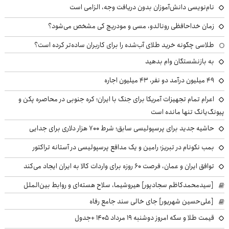
نام‌نویسی دانش‌آموزان بدون دریافت وجه، الزامی است
زمان خداحافظی رونالدو، مسی و مودریچ کی مشخص می‌شود؟
طلاسی چگونه خرید طلای آب‌شده را برای کاربران ساده‌تر کرده است؟
به بازنشستگان وام بدهید
49 میلیون درآمد دو نفر، 43 میلیون اجاره
اعرام تمام تجهیزات آمریکا برای جنگ با ایران؛ کره جنوبی در محاصره پکن و
پیونگ‌یانگ تنها مانده است
حاشیه جدید برای پرسپولیسی سابق؛ شرط ۷۰۰ هزار دلاری برای جدایی
بمب نکونام در تبریز؛ رامین و یک مدافع پرسپولیسی در آستانه تراکتور
توافق ایران و عمان، فرصت ۶۰ روزه برای واردات کالا به ایران ایجاد می‌کند
[سیدمحمدکاظم سجادپور] هیروشیما، سلاح هسته‌ای و روابط بین‌الملل
[علی‌حسین شهریور] جای خالی سند جامع رفاه
قیمت طلا و سکه امروز دوشنبه ۱۹ مرداد ۱۴۰۵ +جدول