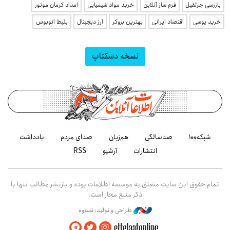
بازرسی جرثقیل
فرم ساز آنلاین
خرید مواد شیمیایی
امداد کرمان موتور
خرید یوسی
اقتصاد ایرانی
بهترین بروکر
ارز دیجیتال
بلیط اتوبوس
نسخه دسکتاپ
شبکه۱۰۰
صدسالگی
هم‌زبان
صدای مردم
یادداشت
انتشارات
آرشیو
RSS
تمام حقوق این سایت متعلق به موسسه اطلاعات بوده و بازنشر مطالب تنها با
ذکر منبع مجاز است.
طراحی و تولید: نستوه