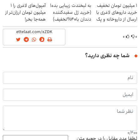
1 میلیون تومان تخفیف
به لبخندت زیبایی بده!
آمپول‌های لاغری را ۱
خرید داروهای لاغری با
(خرید ژل سفیدکننده
میلیون تومان ارزان‌تر از
ارسال از داروخانه و پک
دندان با40%تخفیف)
همه‌جا بخر!
یخ!
۰
۰
شما چه نظری دارید؟
0
/
400
لطفا عدد مقابل را در جعبه متن