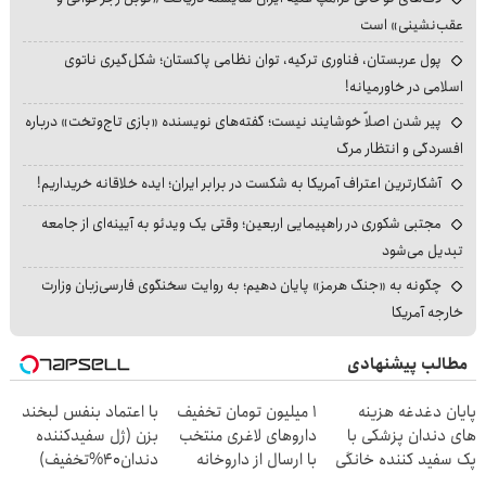
عقب‌نشینی» است
پول عربستان، فناوری ترکیه، توان نظامی پاکستان؛ شکل‌گیری ناتوی
اسلامی در خاورمیانه!
پیر شدن اصلاً خوشایند نیست؛ گفته‌های نویسنده «بازی تاج‌وتخت» درباره
افسردگی و انتظار مرگ
آشکارترین اعتراف آمریکا به شکست در برابر ایران؛ ایده خلاقانه خریداریم!
مجتبی شکوری در راهپیمایی اربعین؛ وقتی یک ویدئو به آیینه‌ای از جامعه
تبدیل می‌شود
چگونه به «جنگ هرمز» پایان دهیم؛ به روایت سخنگوی فارسی‌زبان وزارت
خارجه آمریکا
مطالب پیشنهادی
پایان دغدغه هزینه
۱ میلیون تومان تخفیف
با اعتماد بنفس لبخند
های دندان پزشکی با
داروهای لاغری منتخب
بزن (ژل سفیدکننده
پک سفید کننده خانگی
با ارسال از داروخانه
دندان40%تخفیف)
نزدیکت