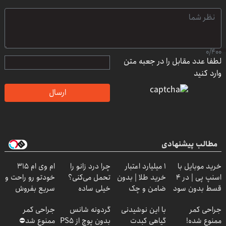
0
/
400
لطفا عدد مقابل را در جعبه متن
وارد کنید
ارسال
مطالب پیشنهادی
خرید موبایل با
۱ میلیارد اعتبار
چرا درد زانو را
ام وی ام 315
اسنپ پی | در ۴
خرید طلا | بدون
تحمل می‌کنی؟
خودتو رو راحت و
قسط بدون سود
ضامن و چک
خیلی ساده
سریع بفروش
و کارمزد!
درمنزل درمانش
جراحی کمر
با این نوشیدنی
گردونه شانس
جراحی کمر
کن
ممنوع شده!
گیاهی کبدت
بدون پوچ از PS5
ممنوع شد⛔