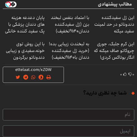
مطالب پیشنهادی
این ژل سفیدکننده
با اعتماد بنفس لبخند
پایان دغدغه هزینه
دندوناتو در حد لمینت
بزن (ژل سفیدکننده
های دندان پزشکی با
سفید میکنه
دندان40%تخفیف)
پک سفید کننده خانگی
(40%تخفیف)
این کرم جلبک، جوری
به لبخندت زیبایی بده!
با این روش توی
چروکاتو صاف میکنه که
(خرید ژل سفیدکننده
خونه،سفیدی و زیبایی
انگار بوتاکس کردی!
دندان با40%تخفیف)
دندوناتو برگردون
(تخفیف ویژه)
(40%off)
۰
۰
شما چه نظری دارید؟