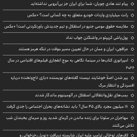
پیام تند هادی چوپان: شما برای ایران جز بی‌آبرویی نداشته‌اید
رانت میلیاردی واردات خودرو متعلق به چه کسانی است؟ +عکس
مقایسه حقوق موسی جنپو در استقلال و تیم جدیدش باورنکردنی است! +عکس
پول‌پاشی کریپتو در واشنگتن جواب نداد
عراقچی: ایران و عمان در حال تعیین مسیر موقت در تنگه هرمز هستند
امپراتوری کتاب‌ها در سینما؛ نگاهی به موج انفجاری فیلم‌های اقتباسی در سال
۲۰۲۶
پیر شدن اصلاً خوشایند نیست؛ گفته‌های نویسنده «بازی تاج‌وتخت» درباره
افسردگی و انتظار مرگ
بمب‌های نقل‌وانتقالاتی استقلال در آلومینیوم ماندگار شدند
۱۸ میلیون مجرد بالای ۴۵ سال؟ باید نشانه‌های بحران اجتماعی را جدی گرفت
مهاجران در سئوتا برای زنده ماندن در گرمای شدید روز و سرمای یخبندان شب
تلاش می‌کنند
لاف‌های توخالی ترامپ علیه ایران شایسته دریافت «نوبل رجزخوانی و