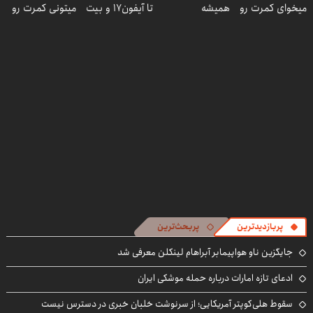
میخوای کمرت رو
همیشه
تا آیفون17 و بیت
میتونی کمرت رو
در منزل درمان
پرقدرته55%تخفیف
کوین 🔥
در منزل درمان
کنی؟
کنی! 👈🏻
((پرسش‌نامه))
پرسش‌نامه
پربازدیدترین
پربحث‌ترین
جایگزین ناو هواپیمابر آبراهام لینکلن معرفی شد
ادعای تازه امارات درباره حمله موشکی ایران
سقوط هلی‌کوپتر آمریکایی؛ از سرنوشت خلبان خبری در دسترس نیست