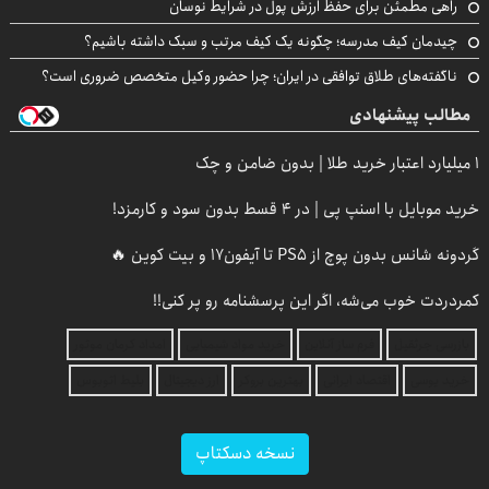
راهی مطمئن برای حفظ ارزش پول در شرایط نوسان
چیدمان کیف مدرسه؛ چگونه یک کیف مرتب و سبک داشته باشیم؟
ناگفته‌های طلاق توافقی در ایران؛ چرا حضور وکیل متخصص ضروری است؟
مطالب پیشنهادی
۱ میلیارد اعتبار خرید طلا | بدون ضامن و چک
خرید موبایل با اسنپ پی | در ۴ قسط بدون سود و کارمزد!
گردونه شانس بدون پوچ از PS5 تا آیفون17 و بیت کوین 🔥
کمردردت خوب می‌شه، اگر این پرسشنامه رو پر کنی!!
بازرسی جرثقیل
فرم ساز آنلاین
خرید مواد شیمیایی
امداد کرمان موتور
خرید یوسی
اقتصاد ایرانی
بهترین بروکر
ارز دیجیتال
بلیط اتوبوس
نسخه دسکتاپ