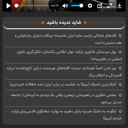
00:18
Play
Mute
Settings
PIP
Enter
Dow
fullscre
شاید ندیده باشید
لاف‌های توخالی ترامپ علیه ایران شایسته دریافت «نوبل رجزخوانی و
عقب‌نشینی» است
پول عربستان، فناوری ترکیه، توان نظامی پاکستان؛ شکل‌گیری ناتوی
اسلامی در خاورمیانه!
پیر شدن اصلاً خوشایند نیست؛ گفته‌های نویسنده «بازی تاج‌وتخت» درباره
افسردگی و انتظار مرگ
آشکارترین اعتراف آمریکا به شکست در برابر ایران؛ ایده خلاقانه خریداریم!
مجتبی شکوری در راهپیمایی اربعین؛ وقتی یک ویدئو به آیینه‌ای از جامعه
تبدیل می‌شود
چگونه به «جنگ هرمز» پایان دهیم؛ به روایت سخنگوی فارسی‌زبان وزارت
خارجه آمریکا