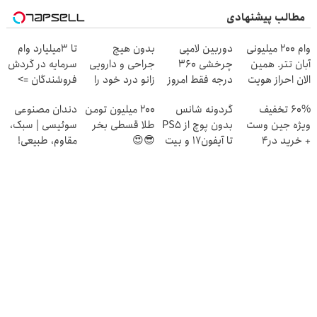
مطالب پیشنهادی
وام 200 میلیونی
دوربین لامپی
بدون هیچ
تا 3میلیارد وام
آبان تتر. همین
چرخشی 360
جراحی و دارویی
سرمایه در گردش
الان احراز هویت
درجه فقط امروز
زانو درد خود را
فروشندگان =>
کن!
حراج شد🔥
درمان کنید ◀
فروشگاهت رو
60% تخفیف
گردونه شانس
200 میلیون تومن
دندان مصنوعی
پرداخت درب
پرسش نامه ▶
ثبت کن
ویژه جین وست
بدون پوچ از PS5
طلا قسطی بخر
سوئیسی | سبک،
منزل
+ خرید در4
تا آیفون17 و بیت
😎😍
مقاوم، طبیعی!
قسطه
کوین 🔥
ویزیت
رایگان+پرداخت
اقساطی😍