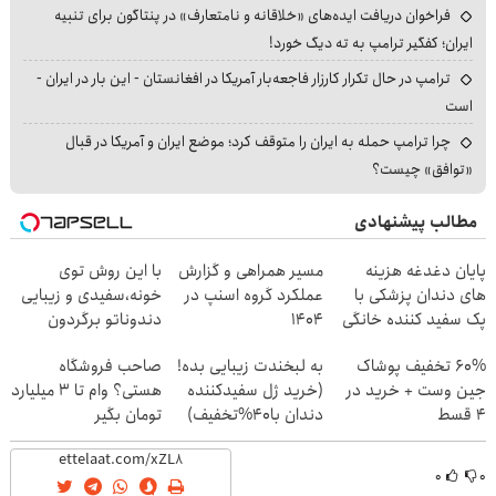
فراخوان دریافت ایده‌های «خلاقانه و نامتعارف» در پنتاگون برای تنبیه
ایران؛ کفگیر ترامپ به ته دیگ خورد!
ترامپ در حال تکرار کارزار فاجعه‌بار آمریکا در افغانستان - این بار در ایران -
است
چرا ترامپ حمله به ایران را متوقف کرد؛ موضع ایران و آمریکا در قبال
«توافق» چیست؟
مطالب پیشنهادی
پایان دغدغه هزینه
مسیر همراهی و گزارش
با این روش توی
های دندان پزشکی با
عملکرد گروه اسنپ در
خونه،سفیدی و زیبایی
پک سفید کننده خانگی
۱۴۰۴
دندوناتو برگردون
(40%off)
60% تخفیف پوشاک
به لبخندت زیبایی بده!
صاحب فروشگاه
جین وست + خرید در
(خرید ژل سفیدکننده
هستی؟ وام تا ۳ میلیارد
4 قسط
دندان با40%تخفیف)
تومان بگیر
۰
۰