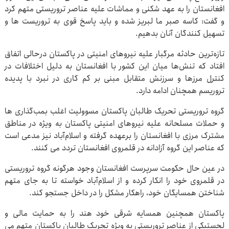
افغانستان را به عهد شکنی و مماشات علیه عناصر تروریستی متهم کرد
و گفت: کاسه صبر ما لبریز شده و باید پاسخ قوی به تروریست ها و
تسهیل کنندگان آنان بدهیم.
تازه‌ترین حادثه مرگبار علیه نیروهای امنیتی در پاکستان درحالی اتفاق
افتاد که تنش‌ها میان این کشور با افغانستان به دلیل اختلافات در
کنترل مرزها و سرزنش متقابل مبنی بر کم کاری در نبرد با پدیده
تروریسم همچنان ادامه دارد.
گروه تروریستی تحریک طالبان پاکستان مسوولیت اغلب بمب‌گذاری ها
و حملات مسلحانه علیه نیروهای امنیتی پاکستان به ویژه در مناطق
مشترک مرزی با افغانستان را برعهده گرفته و اسلام‌آباد نیز مدعی است
که عناصر این گروه آزادانه در قلمروی افغانستان تردد می کنند.
در عین حال حکومت سرپرست افغانستان وجود هرگونه گروه تروریستی
در قلمروی خود را انکار کرده و از اسلام‌آباد خواسته تا به جای متهم
شناختن همسایگان خود، راهکار مشکل را در داخل جستجو کند.
پاکستان همچنین همسایه شرقی خود هند را به حمایت مالی و
لجستیکی از عناصر تروریستی به ویژه تحریک طالبان پاکستان متهم می