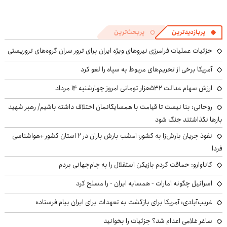
پربازدیدترین
پربحث‌ترین
جزئیات عملیات فرامرزی نیروهای ویژه ایران برای ترور سران گروه‌های تروریستی
آمریکا برخی از تحریم‌های مربوط به سپاه را لغو کرد
ارزش سهام عدالت ۵۳۲هزار تومانی امروز چهارشنبه ۱۴ مرداد
روحانی: بنا نیست تا قیامت با همسایگانمان اختلاف داشته باشیم/ رهبر شهید
بارها نگذاشتند جنگ شود
نفوذ جریان بارش‌زا به کشور؛ امشب بارش باران در ۲ استان کشور +هواشناسی
فردا
کاناوارو: حماقت کردم بازیکن استقلال را به جام‌جهانی بردم
اسرائیل چگونه امارات - همسایه ایران - را مسلح کرد
غریب‌آبادی: آمریکا برای بازگشت به تعهدات برای ایران پیام فرستاده
ساغر غلامی اعدام شد؟ جزئیات را بخوانید