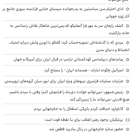
ادای احترام سن سباستین به پدرخوانده سینمای جنایی فرانسه؛ مروری جامع بر
آثار ژوزه جووانی
کشف رازهای سر به مهر فرا آنجلیکو؛ قدیمی‌ترین شاهکار نقاش رنسانس به
خانه بازگشت
مردی که با گذشته‌اش تسویه‌حساب کرد؛ گفتگو با اروین ولش درباره اعتیاد،
انضباط و دنیای مدرن
پیامدهای دیپلماسی کودکستانی ترامپ در قبال ایران برای آمریکا و جهان
اسرائیل چگونه امارات - همسایه ایران - را مسلح کرد
جزئیات عملیات فرامرزی نیروهای ویژه ایران برای ترور سران گروه‌های تروریستی
رئیس‌جمهور: نمی‌توانم حوادث دی‌ماه را فراموش کنم/ وقتی با مردم باشیم،
هیچ قدرتی نمی‌تواند ما را زمین‌گیر کند
کاناوارو: حماقت کردم بازیکن استقلال را به جام‌جهانی بردم
پزشکیان: وجود رهبر انقلاب برای ما نقطه قوت است
حضور ستاره جام‌جهانی در رئال مادرید قطعی شد