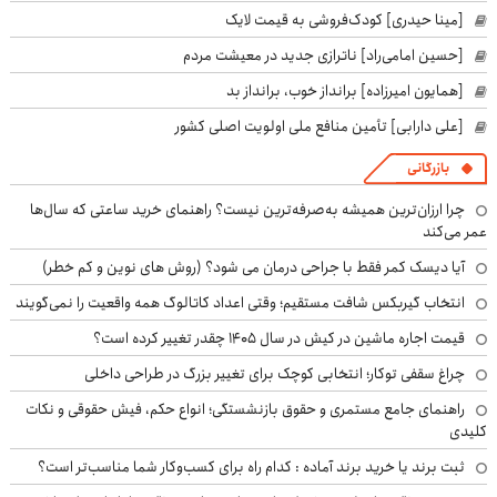
[مینا حیدری] کودک‌فروشی به قیمت لایک
[حسین امامی‌راد] ناترازی جدید در معیشت مردم
[همایون امیرزاده] برانداز خوب، برانداز بد
[علی دارابی] تأمین منافع ملی اولویت اصلی کشور
بازرگانی
چرا ارزان‌ترین همیشه به‌صرفه‌ترین نیست؟ راهنمای خرید ساعتی که سال‌ها
عمر می‌کند
آیا دیسک کمر فقط با جراحی درمان می شود؟ (روش های نوین و کم خطر)
انتخاب گیربکس شافت مستقیم؛ وقتی اعداد کاتالوگ همه واقعیت را نمی‌گویند
قیمت اجاره ماشین در کیش در سال ۱۴۰۵ چقدر تغییر کرده است؟
چراغ سقفی توکار؛ انتخابی کوچک برای تغییر بزرگ در طراحی داخلی
راهنمای جامع مستمری و حقوق بازنشستگی؛ انواع حکم، فیش حقوقی و نکات
کلیدی
ثبت برند یا خرید برند آماده : کدام راه برای کسب‌وکار شما مناسب‌تر است؟