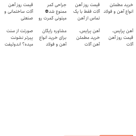
خرید مطمئن
قیمت روز آهن
جراحی کمر
قیمت روز آهن
انواع آهن و فولاد
آلات فقط با یک
ممنوع شد⛔
آلات ساختمانی و
تماس از آهن
میتونی کمرت رو
صنعتی
پرایس
در منزل درمان
آهن پرایس،
آهن پرایس،
مشاوره رایگان
صورتت از سنت
کنی! 👈🏻
قیمت روز آهن
خرید مطمئن
برای خرید انواع
پیرتر نشونت
پرسش‌نامه
آلات
آهن آلات
آهن و فولاد
میده؟ اندولیفت
برش می‌گردونه
🔰