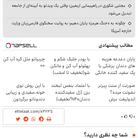
مجتبی شکوری در راهپیمایی اربعین؛ وقتی یک ویدئو به آیینه‌ای از جامعه
تبدیل می‌شود
چگونه به «جنگ هرمز» پایان دهیم؛ به روایت سخنگوی فارسی‌زبان وزارت
خارجه آمریکا
مطالب پیشنهادی
پایان دغدغه هزینه
با پودر جلبک شکم و
چربیاتو مثل کره آب کن
های دندان پزشکی با
پهلوتو آب کن و مانکن
👀
پک سفید کننده خانگی
شو(تخفیف تا امشب)
صورتت از سنت پیرتر
با اعتماد بنفس لبخند
با این روش توی
نشونت میده؟
بزن (ژل سفیدکننده
خونه،سفیدی و زیبایی
اندولیفت برش
دندان40%تخفیف)
دندوناتو برگردون
می‌گردونه 🔰
(40%off)
۰
۰
شما چه نظری دارید؟