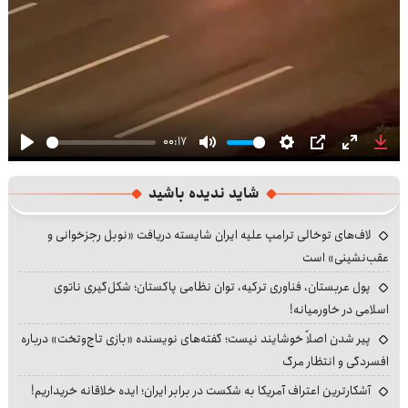
00:17
Play
Mute
Settings
PIP
Enter
Dow
fullscre
شاید ندیده باشید
لاف‌های توخالی ترامپ علیه ایران شایسته دریافت «نوبل رجزخوانی و
عقب‌نشینی» است
پول عربستان، فناوری ترکیه، توان نظامی پاکستان؛ شکل‌گیری ناتوی
اسلامی در خاورمیانه!
پیر شدن اصلاً خوشایند نیست؛ گفته‌های نویسنده «بازی تاج‌وتخت» درباره
افسردگی و انتظار مرگ
آشکارترین اعتراف آمریکا به شکست در برابر ایران؛ ایده خلاقانه خریداریم!