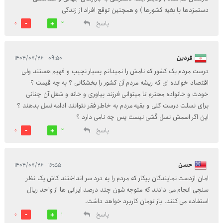
دستمزدها با بغیه کشورها ) و همچنین توقع افراد از زندگی
پاسخ
0
2
فردین
۰۹:۵۰ - ۱۴۰۴/۰۷/۲۶
درست مردم یک کشور که نامش را نمیدانم بسیار نجیب و فهیم هستند ولی
اقتصاد خوانده ای که ریشه مردم آن کشور را بخشکانی ؟ به چه قیمت ؟
خودت و خانواده محترم تا میتوانی فرزند بیاوری و خانه و شغل آن چنانی
برای نسلت درست کنی و بقیه مردم به خاطر فقر نتوانند ادامه نسل بدهند ؟
این اگر اسمش نسل کُشی نیست پس چه نامی دارد ؟
پاسخ
0
2
حسن
۱۶:۵۵ - ۱۴۰۴/۰۷/۲۶
امان ازدست نمایندگان بیکار که مردم را به درد سر انداختند کاش یک نظر
سنجی انجام می دادند که متوجه شون چند درصد ایرانی ها از واحد ریال
استفاده می کنند. باز تومان کاربرد خواهد داشت.
پاسخ
0
1