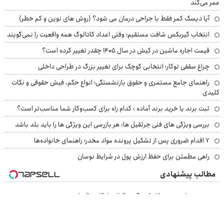
عمر می‌کند
آیا دیسک کمر فقط با جراحی درمان می شود؟ (روش های نوین و کم خطر)
انتخاب گیربکس شافت مستقیم؛ وقتی اعداد کاتالوگ همه واقعیت را نمی‌گویند
قیمت اجاره ماشین در کیش در سال ۱۴۰۵ چقدر تغییر کرده است؟
چراغ سقفی توکار؛ انتخابی کوچک برای تغییر بزرگ در طراحی داخلی
راهنمای جامع مستمری و حقوق بازنشستگی؛ انواع حکم، فیش حقوقی و نکات
کلیدی
ثبت برند یا خرید برند آماده : کدام راه برای کسب‌وکار شما مناسب‌تر است؟
بررسی ویژگی های فنی جرثقیل ها: هر بازرسی این ویژگی ها را باید بلد باشد
۷ اقدام ضروری پس از تشکیل پرونده مواد مخدر؛ راهنمای خانواده‌ها
راهی مطمئن برای حفظ ارزش پول در شرایط نوسان
مطالب پیشنهادی
نمیدونی پولت رو چیکار کنی؟ سیگنال رایگان بگیر!
از تحلیل روزانه تا پورتفوی اختصاصی؛ اینجا روی سود باش!