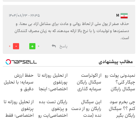
۲۲:۳۵ - ۱۴۰۴/۰۸/۲۳
M
حذف صفر از پول ملی از لحاظ روانی و عادت برای مشاغل ازاد بی معنا، و
دستمزدها و تولیدات را با نرخ بالا ارائه میدهند که به زیان مصرف کنندگان
است.
پاسخ
0
0
مطالب پیشنهادی
نمیدونی پولت رو
از اکوتراست
از تحلیل روزانه تا
حفظ ارزش
چیکار کنی؟
سیگنال رایگان
پورتفوی
سرمایه؛ با تحلیل
سیگنال رایگان
سرمایه گذاری
اختصاصی؛ اینجا
دقیق و
بگیر!
بگیر «اشتراک
روی سود باش!
سیگنال‌های به
چی بخرم سود
این سیگنال
رایگان تست بده
از تحلیل روزانه تا
رایگان»
موقع!
کنم ؟؟ سیگنال
رایگان رو از دست
و پرتفوی
پرتفوی
رایگان بگیر
نده (مدت
اختصاصی‌ایت رو
اختصاصی؛ فقط
محدود)
بساز!
کافیه رایگان
تست بدی!