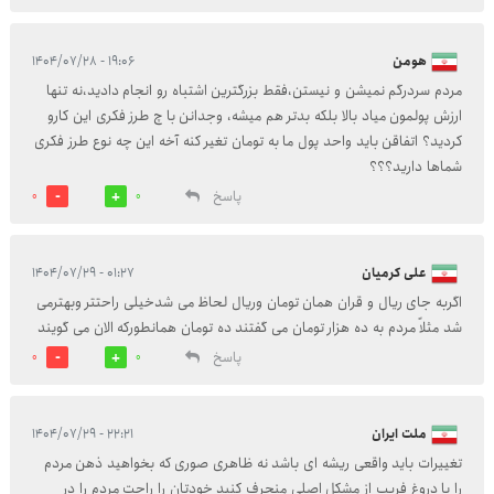
هومن
۱۹:۰۶ - ۱۴۰۴/۰۷/۲۸
مردم سردرگم نمیشن و نیستن،فقط بزرگترین اشتباه رو انجام دادید،نه تنها
ارزش پولمون میاد بالا بلکه بدتر هم میشه، وجدانن با چ طرز فکری این کارو
کردید؟ اتفاقن باید واحد پول ما به تومان تغیر کنه آخه این چه نوع طرز فکری
شماها دارید؟؟؟
پاسخ
0
0
علی کرمیان
۰۱:۲۷ - ۱۴۰۴/۰۷/۲۹
اگربه جای ریال و قران همان تومان وریال لحاظ می شدخیلی راحتتر وبهترمی
شد مثلاً مردم به ده هزار تومان می گفتند ده تومان همانطورکه الان می گویند
پاسخ
0
0
ملت ایران
۲۲:۲۱ - ۱۴۰۴/۰۷/۲۹
تغییرات باید واقعی ریشه ای باشد نه ظاهری صوری که بخواهید ذهن مردم
را با دروغ فریب از مشکل اصلی منحرف کنید خودتان را راحت مردم را در