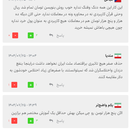
این کار این همه دنگ وفنگ نداره خوب روش بنویسن تومان تمام شد ریال
وحتی قرآن کاربردی نه در محاوره ونه در معاملات ندارد حتی الان دیگه ده
هزار و پنج هزار تومان هم در معاملات هیچ کاربردي به عنوان پول خرد نداره
چون هیچی باهاش نمیشه خرید
پاسخ
0
2
مندیا
۱۳:۰۴ - ۱۴۰۴/۰۷/۲۵
حذف صفر هیچ تاثیری براقتصاد ملت ایران نخواهد داشت دراینجا بنفع
دزدان واختلاسگران شد که نمیتوانستند با صفرهای زیاد اختلاس خودشون به
دلار مقایسه کنند
پاسخ
1
1
یکم واضح‌تر
۱۴:۳۹ - ۱۴۰۴/۰۷/۲۵
الآن پنج هزار تومن رو چی میگن بهش حداقل یک آموزش مختصر هم بزارین
پاسخ
1
3