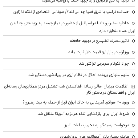
ترکیه به نفع اوکراین وارد جبهه جنگ با روسیه می‌شود؟
حماقت ترامپ با شرق آسیا چه می‌کند؟/ سونامی اقتصادی از تنگه تا ژاپن
خاطره سفیر بریتانیا در اسرائیل از حضور در نماز جمعه رهبری؛ حتی جنگیدن
ایران هم «منطق» دارد
تاثیر مصرف تخم‌مرغ بر بهبود حافظه
روز آرام در بازار ارز؛ قیمت دلار ثابت ماند
جواد نکونام سرمربی تراکتور شد
متهم متواری پرونده اخلال در نظام ارزی در پیرانشهر دستگیر شد
اطلاعات میزبان اهالی رسانه افغانستان شد؛ تشکیل مرکز همکاری‌های رسانه‌ای
ایران و افغانستان در دستور کار
ورود ۳۰ هواگرد آمریکایی به خاک ایران قبل از حمله به بیت رهبری؟
شروط ایران برای بازگشایی تنگه هرمز به آمریکا منتقل شد
درخواست رسیدگی به تخریب باغات البرز
هزینه بسیار بالای آمبولانس‌های برون‌شهری