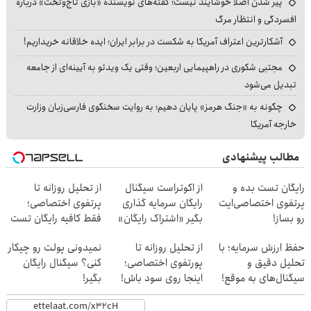
پیر شدن اصلاً خوشایند نیست؛ گفته‌های نویسنده «بازی تاج‌وتخت» درباره
افسردگی و انتظار مرگ
آشکارترین اعتراف آمریکا به شکست در برابر ایران؛ ایده خلاقانه خریداریم!
مجتبی شکوری در راهپیمایی اربعین؛ وقتی یک ویدئو به آیینه‌ای از جامعه
تبدیل می‌شود
چگونه به «جنگ هرمز» پایان دهیم؛ به روایت سخنگوی فارسی‌زبان وزارت
خارجه آمریکا
مطالب پیشنهادی
رایگان تست بده و
از اکوتراست سیگنال
از تحلیل روزانه تا
پرتفوی اختصاصی‌ایت
رایگان سرمایه گذاری
پرتفوی اختصاصی؛
رو بساز!
بگیر «اشتراک رایگان»
فقط کافیه رایگان تست
بدی!
حفظ ارزش سرمایه؛ با
از تحلیل روزانه تا
نمیدونی پولت رو چیکار
تحلیل دقیق و
پورتفوی اختصاصی؛
کنی؟ سیگنال رایگان
سیگنال‌های به موقع!
اینجا روی سود باش!
بگیر!