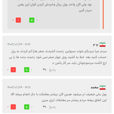
بود ولی الان واحد پول ریال وخردش کردن قران این یعنی
سردر گمی
0
0
پ م
۱۲:۴۱ - ۱۴۰۴/۰۷/۲۴
مردم چرا سردرگم شوند مسولین زحمت کشیدند صفر هارا کم کردند به ریل
حساب کنید بعد خط به کشید روی چهار صفر نمی شود زحمت بنده ها را بی
ارج کاشت مردموجونان باید سر کار باشن د
پاسخ
0
1
محمد
۱۴:۱۶ - ۱۴۰۴/۰۷/۲۴
پول ملی ضعیف تر میشود همین الان بیشتر معاملات با دلار انجام میشه اگه
این اتفاق بیفته مردم بیشتر سر معاملات ارزی میرن
پاسخ
0
0