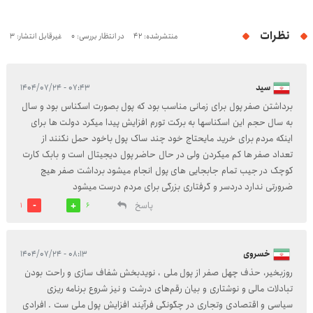
نظرات
منتشرشده: 42
در انتظار بررسی: 0
غیرقابل انتشار: 3
سید
۰۷:۴۳ - ۱۴۰۴/۰۷/۲۴
برداشتن صفر پول برای زمانی مناسب بود که پول بصورت اسکناس بود و سال
به سال حجم این اسکناسها به برکت تورم افزایش پیدا میکرد دولت ها برای
اینکه مردم برای خرید مایحتاج خود چند ساک پول باخود حمل نکنند از
تعداد صفر ها کم میکردن ولی در حال حاضر پول دیجیتال است و بابک کارت
کوچک در جیب تمام جابجایی های پول انجام میشود برداشت صفر هیچ
ضرورتی ندارد دردسر و گرفتاری بزرگی برای مردم درست میشود
پاسخ
1
6
خسروی
۰۸:۱۳ - ۱۴۰۴/۰۷/۲۴
روزبخیر، حذف چهل صفر از پول ملی ، نویدبخش شفاف سازی و راحت بودن
تبادلات مالی و نوشتاری و بیان رقم‌های درشت و نیز شروع برنامه ریزی
سیاسی و اقتصادی و‌تجاری در چگونگی فرآیند افزایش پول ملی ست . افرادی