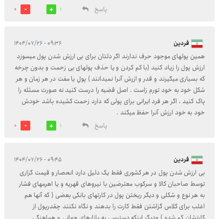
پاسخ
0
1
فردین
۰۹:۳۶ - ۱۴۰۴/۰۷/۲۶
همین پولهای موجود حرف ندارند اگر دلتان برای بی ارزش شدن پول میسوزد
ارزش پول را زیاد کنید (با کم کردن و یا حذف پولهای بی زحمت و بدون چرخه
که بسیاری میگیرند و قدر و ازرش آنرا نمیدانند ) پولِ یا مفت در هر زمان و هر
شکل خود به خود تورم زاست . اصل قضیه را درست کنید نه صورت مسئله را
پاک کنید ، اگر هر فرد ایرانی برای پولی که دارد زحمت کشیده باشد خودش
خود به خود ارزش آنرا حفظ میکند .
پاسخ
0
1
فردین
۰۹:۴۵ - ۱۴۰۴/۰۷/۲۶
بی ارزش شدن پول در هر کشوری فقط یک دلیل دارد انحصار و قیمت گزاری
توسط صاحبان کالا و سرکوب معترضین با نیروهای قهریه و یا اهرمهای فشار
به هر نوع و شکلی و دیگر ریختن پول در کارتهای بانکی بعضی ( که آنها هم
اغلب برای کلاس گزاشتن فقط کارت را بدهند و نگاه نکنند چقدرپول از
کارتشان کم شده ) ودیگر اینکه دسترسی به بازارهای جهانی و هماهنگی