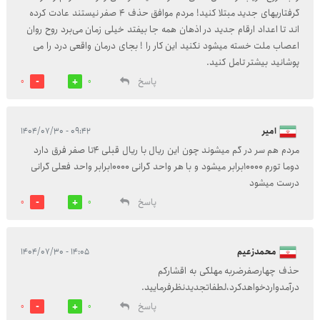
گرفتاریهای جدید مبتلا کنید! مردم موافق حذف ۴ صفر نیستند عادت کرده
اند تا اعداد ارقام جدید در اذهان همه جا بیفتد خیلی زمان می‌برد روح روان
اعصاب ملت خسته میشود نکنید این کار را ! بجای درمان واقعی درد را می
پوشانید بیشتر تامل کنید.
پاسخ
0
0
امیر
۰۹:۴۲ - ۱۴۰۴/۰۷/۳۰
مردم هم سر در گم میشوند چون این ریال با ریال قبلی 4تا صفر فرق دارد
دوما تورم 10000برابر میشود و با هر واحد گرانی 10000برابر واحد فعلی گرانی
درست میشود
پاسخ
0
0
محمدزعیم
۱۴:۰۵ - ۱۴۰۴/۰۷/۳۰
حذف چهارصفرضربه مهلکی به اقشارکم
درآمدواردخواهدکرد،لطفاتجدیدنظرفرمایید.
پاسخ
0
0