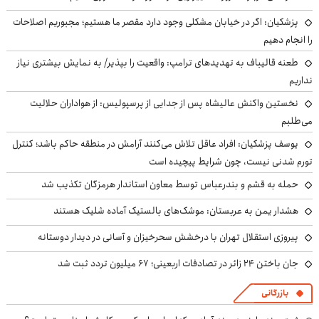
پزشکیان: اگر در خیابان مشکلی وجود دارد مقصر ما هستیم؛ مجبوریم اصلاحات
را انجام دهیم
طعنه قالیباف به تهدیدهای ترامپ: واقعیت را بپذیر/ به نمایش بیشتری نیاز
نداریم
نخستین واکنش عالیشاه پس از جدایی از پرسپولیس: از هواداران حلالیت
می‌طلبم
یوسف پزشکیان: افراد عاقل تلاش می‌کنند آرامش در منطقه حاکم باشد؛ کنترل
تورم شدنی نیست، چون شرایط پیچیده است
حمله به قشم و بندرعباس توسط معاون استاندار هرمزگان تکذیب شد
هشدار یمن به عربستان: موشک‌های بالستیک آماده شلیک هستند
پیروزی استقلال تهران با درخشش سحرخیزان و آسانی در دیدار دوستانه
جان باختن ۲۴ زائر در تصادفات اربعینی؛ ۶۷ میلیون تردد ثبت شد
بازرگانی