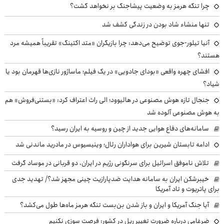
چرا تنگه هرمز به وضعیت پیشاجنگ بر نخواهد گشت؟
تنها منشاء شاد بودن در زندگی کشف شد
آنیا تیلور-جوی توضیح می‌دهد: چرا بازیگران «متد اکتینگ» تقریباً همیشه مرد
هستند؟
افشای چهره واقعی «بودای جادویی» در یک فیلم؛ ماساژور نازی‌ها قهرمان بود یا
شیاد؟
جنجال تازه هوش مصنوعی در هالیوود؛ الی راث اعتراف کرد: «بستنی‌فروش» هم
به هوش مصنوعی آلوده شد
سامانه‌های دفاع هوایی جدید از چین و روسیه به ایران رسید؟
ادامه تابستان شیرین برای هواداران رئال؛ وینیسیوس در مادرید ماندنی شد
تلاش ناموفق اسرائیل برای سرنگونی رژیم در ایران، دو قربانی در موساد گرفت
خیبرشکن ایران به سامانه هدایت ضدپارازیت چینی مجهز شد؟/ تهدید جدی
برای پاتریوت و تاد آمریکا
آیا جنگ آمریکا و ایران و باز شدن بن‌بست تنگه هرمز ماه‌ها طول می‌کشد؟
ضرغامی درباره ضرورت تغییر ریل در کشور: فرصت سوزی نکنیم