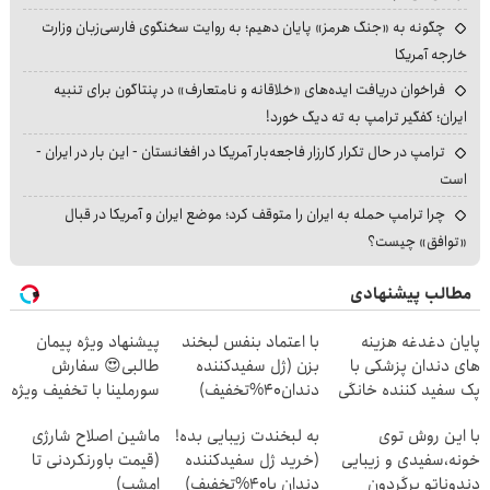
چگونه به «جنگ هرمز» پایان دهیم؛ به روایت سخنگوی فارسی‌زبان وزارت
خارجه آمریکا
فراخوان دریافت ایده‌های «خلاقانه و نامتعارف» در پنتاگون برای تنبیه
ایران؛ کفگیر ترامپ به ته دیگ خورد!
ترامپ در حال تکرار کارزار فاجعه‌بار آمریکا در افغانستان - این بار در ایران -
است
چرا ترامپ حمله به ایران را متوقف کرد؛ موضع ایران و آمریکا در قبال
«توافق» چیست؟
مطالب پیشنهادی
پایان دغدغه هزینه
با اعتماد بنفس لبخند
پیشنهاد ویژه پیمان
های دندان پزشکی با
بزن (ژل سفیدکننده
طالبی😍 سفارش
پک سفید کننده خانگی
دندان40%تخفیف)
سورملینا با تخفیف ویژه
🔥
با این روش توی
به لبخندت زیبایی بده!
ماشین اصلاح شارژی
خونه،سفیدی و زیبایی
(خرید ژل سفیدکننده
(قیمت باورنکردنی تا
دندوناتو برگردون
دندان با40%تخفیف)
امشب)