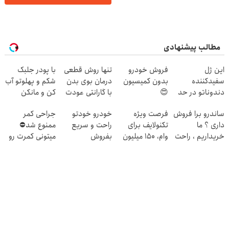
مطالب پیشنهادی
این ژل
فروش خودرو
تنها روش قطعی
با پودر جلبک
سفیدکننده
بدون کمیسیون
درمان بوی بدن
شکم و پهلوتو آب
دندوناتو در حد
😍
با گارانتی عودت
کن و مانکن
لمینت سفید
وجه‼️ همین الان
شو(تخفیف تا
ساندرو برا فروش
فرصت ویژه
خودرو خودتو
جراحی کمر
میکنه
ببین
امشب)
داری ؟ ما
تکنولایف برای
راحت و سریع
ممنوع شد⛔
(40%تخفیف)
خریداریم ، راحت
وام، 150 میلیون
بفروش
میتونی کمرت رو
بفروشش
با یک چک
در منزل درمان
کنی! 👈🏻
پرسش‌نامه