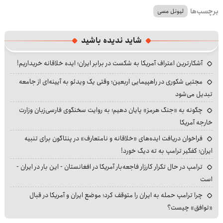
برچسب‌ها
لیونل مسی
شاید ندیده باشید
آشکارترین اعتراف آمریکا به شکست در برابر ایران؛ ایده خلاقانه خریداریم!
مجتبی شکوری در راهپیمایی اربعین؛ وقتی یک ویدئو به آیینه‌ای از جامعه
تبدیل می‌شود
چگونه به «جنگ هرمز» پایان دهیم؛ به روایت سخنگوی فارسی‌زبان وزارت
خارجه آمریکا
فراخوان دریافت ایده‌های «خلاقانه و نامتعارف» در پنتاگون برای تنبیه
ایران؛ کفگیر ترامپ به ته دیگ خورد!
ترامپ در حال تکرار کارزار فاجعه‌بار آمریکا در افغانستان - این بار در ایران -
است
چرا ترامپ حمله به ایران را متوقف کرد؛ موضع ایران و آمریکا در قبال
«توافق» چیست؟