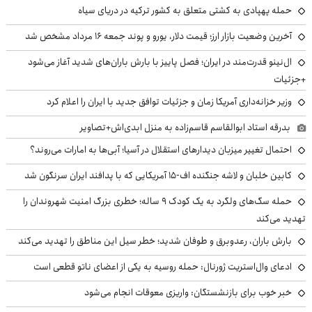
حمله پهپادی به کشتی متعلق به کشور ترکیه در دریای سیاه
آخرین وضعیت بازار ارز؛ قیمت دلار، یورو و پوند جمعه ۱۶ مرداد مشخص شد
ال‌نینو قدرت‌مند در ایران؛ فصل پاییز با بارش باران‌های شدید آغاز می‌شود
+جزئیات
وزیر خزانه‌داری آمریکا زمان و جزئیات توافق جدید با ایران را اعلام کرد
بدرقه استاد ابوالقاسم قاسم‌زاده به منزل ابدی‌اش+تصاویر
احتمال تغییر میزبان دیدارهای استقلال در آسیا؛ آبی‌ها به امارات می‌روند؟
کابین خلبان و لاشه جنگنده اف-۱۵ آمریکایی که با پدافند ایران سرنگون شد
حمله سگ‌های ولگرد به یک کودک ۹ ساله؛ خطری بزرگ امنیت شهروندان را
تهدید می‌کند
بارش باران، رعدوبرق و طوفان شدید؛ خطر سیل این مناطق را تهدید می‌کند
ادعای وال‌استریت ژورنال: حمله روسیه به یکی از اعضای ناتو قطعی است
خبر خوب برای بازنشستگان: واریزی معوقات انجام می‌شود