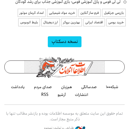
لی لی فومی و پازل آموزشی فومی؛ بازی آموزشی جذاب برای رشد کودکان
بازرسی جرثقیل
فرم ساز آنلاین
خرید مواد شیمیایی
امداد کرمان موتور
خرید یوسی
اقتصاد ایرانی
بهترین بروکر
ارز دیجیتال
بلیط اتوبوس
نسخه دسکتاپ
شبکه۱۰۰
صدسالگی
هم‌زبان
صدای مردم
یادداشت
انتشارات
آرشیو
RSS
تمام حقوق این سایت متعلق به موسسه اطلاعات بوده و بازنشر مطالب تنها با
ذکر منبع مجاز است.
طراحی و تولید: نستوه