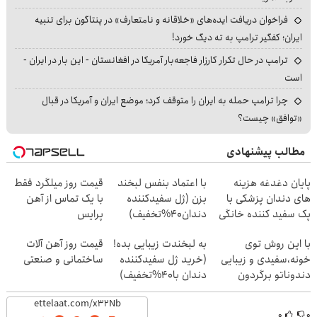
فراخوان دریافت ایده‌های «خلاقانه و نامتعارف» در پنتاگون برای تنبیه
ایران؛ کفگیر ترامپ به ته دیگ خورد!
ترامپ در حال تکرار کارزار فاجعه‌بار آمریکا در افغانستان - این بار در ایران -
است
چرا ترامپ حمله به ایران را متوقف کرد؛ موضع ایران و آمریکا در قبال
«توافق» چیست؟
مطالب پیشنهادی
پایان دغدغه هزینه
با اعتماد بنفس لبخند
قیمت روز میلگرد فقط
های دندان پزشکی با
بزن (ژل سفیدکننده
با یک تماس از آهن
پک سفید کننده خانگی
دندان40%تخفیف)
پرایس
با این روش توی
به لبخندت زیبایی بده!
قیمت روز آهن آلات
خونه،سفیدی و زیبایی
(خرید ژل سفیدکننده
ساختمانی و صنعتی
دندوناتو برگردون
دندان با40%تخفیف)
(40%off)
۰
۰