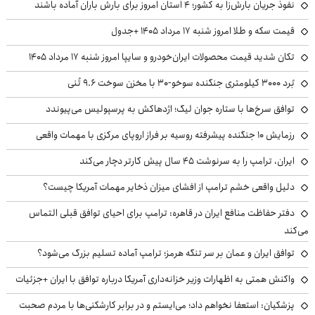
نفوذ جریان بارش‌زا به کشور؛ ۴ استان امروز برای بارش باران آماده باشند
قیمت سکه و طلا امروز شنبه ۱۷ مرداد ۱۴۰۵ +جدول
تکان شدید قیمت محصولات ایران‌خودرو و سایپا امروز شنبه ۱۷ مرداد ۱۴۰۵
بُرد ۳۰۰۰ کیلومتری جنگنده سوخو-۳۰ با مخزن سوخت ۹.۶ تُنی
توافق سرخ‌ها با ستاره جوان لیگ؛ اژدهاکش به پرسپولیس می‌پیوندد
رزمایش ۱۰ جنگنده پیشرفته روسیه بر فراز اروپای مرکزی با مهمات واقعی
ایران، ترامپ را به سرنوشت ۴۵ سال پیش کارتر دچار می‌کند
دلیل واقعی خشم ترامپ از افشای میزان ذخایر مهمات آمریکا چیست؟
دفتر حفاظت منافع ایران در قاهره: ترامپ برای احیای توافق قبلی التماس
می‌کند
توافق ایران و عمان بر سر تنگه هرمز؛ ترامپ آماده تسلیم بزرگ می‌شود؟
واکنش همتی به اظهارات وزیر خزانه‌داری آمریکا درباره توافق با ایران +جزئیات
پزشکیان: استعفا نخواهم داد؛ می‌ایستم و در برابر کارشکنی‌ها با مردم صحبت