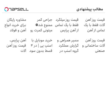
مطالب پیشنهادی
قیمت روز آهن
قیمت روز میلگرد
جراحی کمر
مشاوره رایگان
آلات فقط با یک
فقط با یک تماس
ممنوع شد⛔
برای خرید انواع
تماس از آهن
از آهن پرایس
میتونی کمرت رو
آهن و فولاد
پرایس
در منزل درمان
قیمت روز آهن
مسیر همراهی و
خرید موبایل با
آهن پرایس،
کنی! 👈🏻
آلات ساختمانی و
گزارش عملکرد
اسنپ پی | در ۴
قیمت روز آهن
پرسش‌نامه
صنعتی
گروه اسنپ در
قسط بدون سود
آلات
۱۴۰۴
و کارمزد!