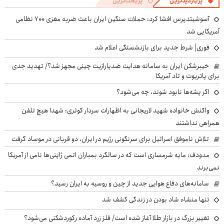
پربازدیدترین
پربحث‌ترین
آسوشیتدپرس افشا کرد: حملات سنگین ایران باعث ضربه مغزی ۷۰۰ نظامی
آمریکایی شد
فوری| شرط جدید برای بازنشستگی اعلام شد
خیبرشکن ایران به سامانه هدایت ضدپارازیت چینی مجهز شد؟/ تهدید جدی
برای پاتریوت و تاد آمریکا
اگر پشه‌ها نابود شوند، چه می‌شود؟
واکنش خانواده شهید لاریجانی به اظهارات سردار کوثری: شهدا هیچ تلفن
همراهی نداشتند
تلاش ناموفق اسرائیل برای سرنگونی رژیم در ایران، دو قربانی در موساد گرفت
مدودف: مایه شرمساری است که در سالگرد بمباران اتمی ژاپنی‌ها نامی از آمریکا
نمی‌برند
سامانه‌های دفاع هوایی جدید از چین و روسیه به ایران رسید؟
تنها منشاء شاد بودن در زندگی کشف شد
تغییر بزرگ در بازار طلا آغاز شده است/ فلز زرد آماده رکوردشکنی می‌شود؟