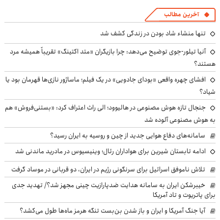
آخرین مطالب
تنها منشاء شاد بودن در زندگی کشف شد
آنیا تیلور-جوی توضیح می‌دهد: چرا بازیگران «متد اکتینگ» تقریباً همیشه مرد
هستند؟
افشای چهره واقعی «بودای جادویی» در یک فیلم؛ ماساژور نازی‌ها قهرمان بود یا
شیاد؟
جنجال تازه هوش مصنوعی در هالیوود؛ الی راث اعتراف کرد: «بستنی‌فروش» هم
به هوش مصنوعی آلوده شد
سامانه‌های دفاع هوایی جدید از چین و روسیه به ایران رسید؟
ادامه تابستان شیرین برای هواداران رئال؛ وینیسیوس در مادرید ماندنی شد
تلاش ناموفق اسرائیل برای سرنگونی رژیم در ایران، دو قربانی در موساد گرفت
خیبرشکن ایران به سامانه هدایت ضدپارازیت چینی مجهز شد؟/ تهدید جدی
برای پاتریوت و تاد آمریکا
آیا جنگ آمریکا و ایران و باز شدن بن‌بست تنگه هرمز ماه‌ها طول می‌کشد؟