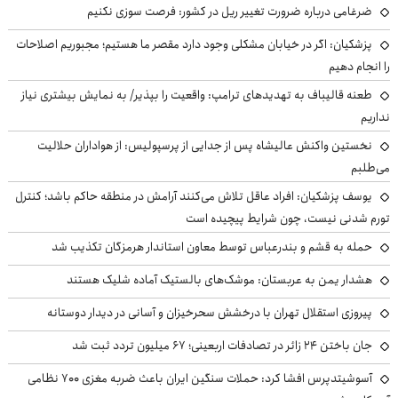
ضرغامی درباره ضرورت تغییر ریل در کشور: فرصت سوزی نکنیم
پزشکیان: اگر در خیابان مشکلی وجود دارد مقصر ما هستیم؛ مجبوریم اصلاحات
را انجام دهیم
طعنه قالیباف به تهدیدهای ترامپ: واقعیت را بپذیر/ به نمایش بیشتری نیاز
نداریم
نخستین واکنش عالیشاه پس از جدایی از پرسپولیس: از هواداران حلالیت
می‌طلبم
یوسف پزشکیان: افراد عاقل تلاش می‌کنند آرامش در منطقه حاکم باشد؛ کنترل
تورم شدنی نیست، چون شرایط پیچیده است
حمله به قشم و بندرعباس توسط معاون استاندار هرمزگان تکذیب شد
هشدار یمن به عربستان: موشک‌های بالستیک آماده شلیک هستند
پیروزی استقلال تهران با درخشش سحرخیزان و آسانی در دیدار دوستانه
جان باختن ۲۴ زائر در تصادفات اربعینی؛ ۶۷ میلیون تردد ثبت شد
آسوشیتدپرس افشا کرد: حملات سنگین ایران باعث ضربه مغزی ۷۰۰ نظامی