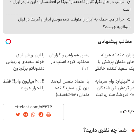
ترامپ در حال تکرار کارزار فاجعه‌بار آمریکا در افغانستان - این بار در ایران -
است
چرا ترامپ حمله به ایران را متوقف کرد؛ موضع ایران و آمریکا در قبال
«توافق» چیست؟
مطالب پیشنهادی
پایان دغدغه هزینه
مسیر همراهی و گزارش
با این روش توی
های دندان پزشکی با
عملکرد گروه اسنپ در
خونه،سفیدی و زیبایی
پک سفید کننده خانگی
۱۴۰۴
دندوناتو برگردون
(40%off)
تا 3میلیارد وام سرمایه
با اعتماد بنفس لبخند
❗❗200 میلیون وام❗❗ فقط
در گردش فروشندگان
بزن (ژل سفیدکننده
با احراز هویت
=> فروشگاهت رو ثبت
دندان40%تخفیف)
کن
۰
۲
شما چه نظری دارید؟