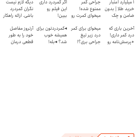
۱ میلیارد اعتبار
جراحی کمر
اگر کمردرد داری
دیگه لازم نیست
خرید طلا | بدون
ممنوع شده!
این فیلم رو
نگران کمردرد
ضامن و چک
میخوای کمرت رو
ببین!
باشی. ارائه راهکار
در منزل درمان
◗پرسش‌نامه رو
موثر
آخرین باری که
میخوای برای کمر
◂کمردردتون برای
آرتروز مفاصل
کنی؟
پر کن◖
درد کمر داری!
درد زیر تیغ
همیشه خوب
خود را به طور
((پرسش‌نامه))
◗پرسش‌نامه رو
جراحی بری؟!
شد؟ ◂بله!
قطعی درمان
پر کن◖
◗پرسش‌نامه رو
(پرسش‌نامه رو
کنید!
پر کن◖
حتما پر کن)
◗پرسش‌نامه◖