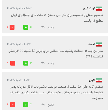
تورک آزری
۰۸:۵۳ - ۱۴۰۴/۰۸/۰۴
تصمیم سازان و تصمیمگیران مگر ملی هستن که ملت های جغرافیای ایران
مطیع آن باشند
پاسخ
1
10
احمد
۱۰:۳۷ - ۱۴۰۴/۰۸/۰۴
نظر من اینه که خجالت بکشید شما اصالتی برای ایرانی گذاشتید ؟؟؟فرهنگی
گذاشتید؟؟؟؟
پاسخ
0
10
اکبری
۱۱:۵۴ - ۱۴۰۴/۰۸/۰۴
بنظرم اگربه فکر اخذ درآمد از صنعت توریسم باشیم باید لااقل دوزبانه بودن
تابلوها واعلانات را بانفوذفرهنگی وخودباختگی و.... اشتباه نگیریم.بلکه یک
ضرورته..
پاسخ
2
7